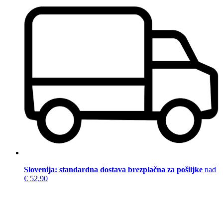
Slovenija: standardna dostava brezplačna za pošiljke
nad
€ 52,90