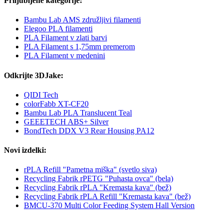
Priljubljene kategorije:
Bambu Lab AMS združljivi filamenti
Elegoo PLA filamenti
PLA Filament v zlati barvi
PLA Filament s 1,75mm premerom
PLA Filament v medenini
Odkrijte 3DJake:
QIDI Tech
colorFabb XT-CF20
Bambu Lab PLA Translucent Teal
GEEETECH ABS+ Silver
BondTech DDX V3 Rear Housing PA12
Novi izdelki:
rPLA Refill "Pametna miška" (svetlo siva)
Recycling Fabrik rPETG "Puhasta ovca" (bela)
Recycling Fabrik rPLA "Kremasta kava" (bež)
Recycling Fabrik rPLA Refill "Kremasta kava" (bež)
BMCU-370 Multi Color Feeding System Hall Version