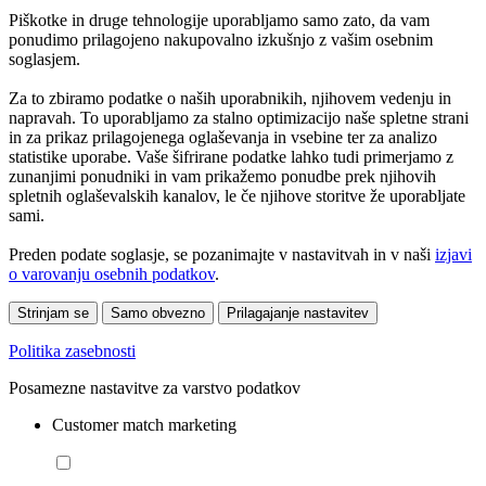
Piškotke in druge tehnologije uporabljamo samo zato, da vam
ponudimo prilagojeno nakupovalno izkušnjo z vašim osebnim
soglasjem.
Za to zbiramo podatke o naših uporabnikih, njihovem vedenju in
napravah. To uporabljamo za stalno optimizacijo naše spletne strani
in za prikaz prilagojenega oglaševanja in vsebine ter za analizo
statistike uporabe. Vaše šifrirane podatke lahko tudi primerjamo z
zunanjimi ponudniki in vam prikažemo ponudbe prek njihovih
spletnih oglaševalskih kanalov, le če njihove storitve že uporabljate
sami.
Preden podate soglasje, se pozanimajte v nastavitvah in v naši
izjavi
o varovanju osebnih podatkov
.
Strinjam se
Samo obvezno
Prilagajanje nastavitev
Politika zasebnosti
Posamezne nastavitve za varstvo podatkov
Customer match marketing