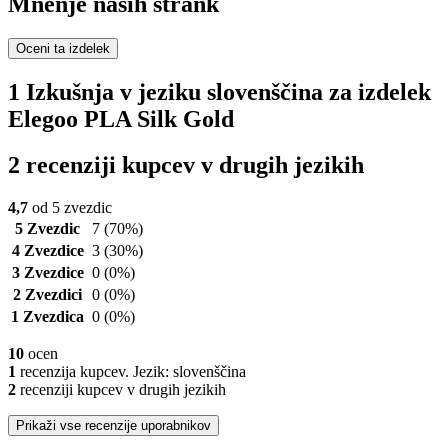
Mnenje naših strank
Oceni ta izdelek
1 Izkušnja v jeziku slovenščina za izdelek
Elegoo PLA Silk Gold
2 recenziji kupcev v drugih jezikih
4,7
od 5 zvezdic
5 Zvezdic
7
(70%)
4 Zvezdice
3
(30%)
3 Zvezdice
0
(0%)
2 Zvezdici
0
(0%)
1 Zvezdica
0
(0%)
10
ocen
1
recenzija kupcev. Jezik: slovenščina
2
recenziji kupcev v drugih jezikih
Prikaži vse recenzije uporabnikov