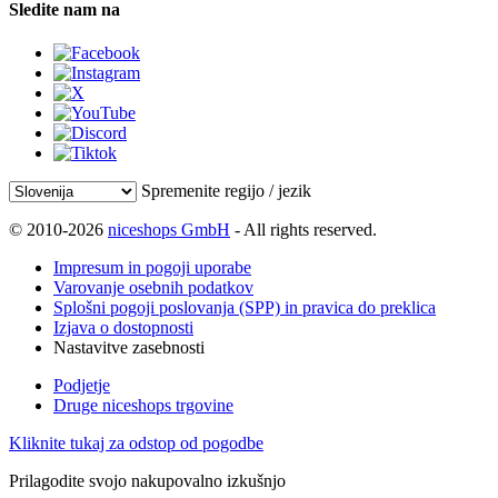
Sledite nam na
Spremenite regijo / jezik
© 2010-2026
niceshops GmbH
- All rights reserved.
Impresum in pogoji uporabe
Varovanje osebnih podatkov
Splošni pogoji poslovanja (SPP) in pravica do preklica
Izjava o dostopnosti
Nastavitve zasebnosti
Podjetje
Druge niceshops trgovine
Kliknite tukaj za odstop od pogodbe
Prilagodite svojo nakupovalno izkušnjo