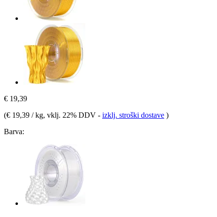
€ 19,39
(
€ 19,39 / kg
, vklj. 22% DDV
-
izklj. stroški dostave
)
Barva: