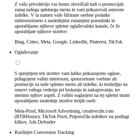
Z vašo privolitvijo vas bomo obveščali tudi o promocijah
zunaj našega spletnega mesta in vam prikazovali ustrezne
izdelke. V ta namen vaše šifrirane osebne podatke
sinhroniziramo z naslednjimi zunanjimi ponudniki in
uporabljamo njihove spletne oglaševalske kanale, če že
uporabljate njihove storitve:
Bing, Criteo, Meta, Google, LinkedIn, Pinterest, TikTok
Oglaševanje
S sprejetjem teh storitev vam lahko prikazujemo oglase,
prilagojene vašim interesom, sponzorirane vsebine ali
promocije za naše spletno mesto ali izdelke, ki temleljijo na
osnovi vašega vedenja pri brskanju in nakupovanju, ter
merimo njihov uspeh. Z vašim soglasjem na tej spletni strani
uporabljamo naslednje storitve tretjih oseb:
Meta-Pixel, Microsoft Advertising, creativecdn.com
(RTBHouse), TikTok Pixel, Priporočila izdelkov na podlagi
klikov, Ads Defender
Razširjen Conversion Tracking