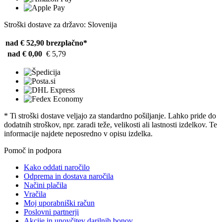
Stroški dostave za državo: Slovenija
nad € 52,90
brezplačno*
nad € 0,00
€ 5,79
* Ti stroški dostave veljajo za standardno pošiljanje. Lahko pride do
dodatnih stroškov, npr. zaradi teže, velikosti ali lastnosti izdelkov. Te
informacije najdete neposredno v opisu izdelka.
Pomoč in podpora
Kako oddati naročilo
Odprema in dostava naročila
Načini plačila
Vračila
Moj uporabniški račun
Poslovni partnerji
Akcije in unovčitev darilnih bonov