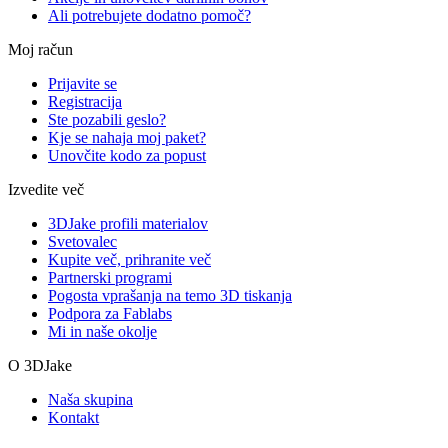
Ali potrebujete dodatno pomoč?
Moj račun
Prijavite se
Registracija
Ste pozabili geslo?
Kje se nahaja moj paket?
Unovčite kodo za popust
Izvedite več
3DJake profili materialov
Svetovalec
Kupite več, prihranite več
Partnerski programi
Pogosta vprašanja na temo 3D tiskanja
Podpora za Fablabs
Mi in naše okolje
O 3DJake
Naša skupina
Kontakt