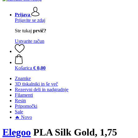
Prijava
Prijavite se zdaj
Ste tukaj
prvič?
Ustvarite račun
Košarica
€ 0,00
Znamke
3D tiskalniki in še več
Rezervni deli in nadgradnje
Filamenti
Resin
Pripomočki
Sale
🔥 Novo
Elegoo
PLA Silk Gold, 1,75