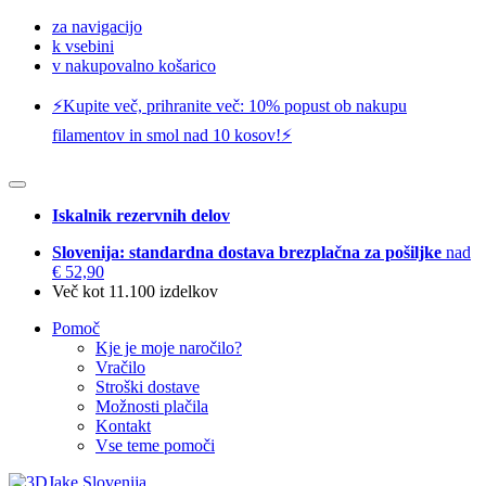
za navigacijo
k vsebini
v nakupovalno košarico
⚡️Kupite več, prihranite več: 10% popust ob nakupu
filamentov in smol nad 10 kosov!⚡️
Iskalnik rezervnih delov
Slovenija: standardna dostava brezplačna za pošiljke
nad
€ 52,90
Več kot 11.100 izdelkov
Pomoč
Kje je moje naročilo?
Vračilo
Stroški dostave
Možnosti plačila
Kontakt
Vse teme pomoči