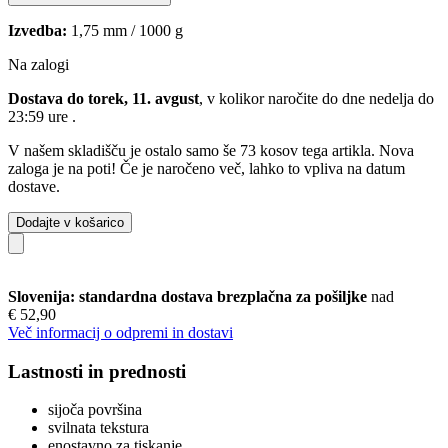
Izvedba:
1,75 mm / 1000 g
Na zalogi
Dostava do torek, 11. avgust
, v kolikor naročite do dne
nedelja do
23:59 ure
.
V našem skladišču je ostalo samo še 73 kosov tega artikla. Nova
zaloga je na poti! Če je naročeno več, lahko to vpliva na datum
dostave.
Dodajte v košarico
Slovenija: standardna dostava brezplačna za pošiljke
nad
€ 52,90
Več informacij o odpremi in dostavi
Lastnosti in prednosti
sijoča ​​površina
svilnata tekstura
enostavno za tiskanje