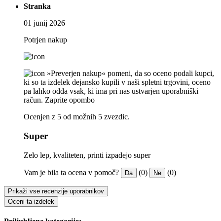
Stranka
01 junij 2026
Potrjen nakup
»Preverjen nakup« pomeni, da so oceno podali kupci,
ki so ta izdelek dejansko kupili v naši spletni trgovini, oceno
pa lahko odda vsak, ki ima pri nas ustvarjen uporabniški
račun.
Zaprite opombo
Ocenjen z 5 od možnih 5 zvezdic.
Super
Zelo lep, kvaliteten, printi izpadejo super
Vam je bila ta ocena v pomoč?
(0)
(0)
Da
Ne
Prikaži vse recenzije uporabnikov
Oceni ta izdelek