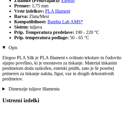
Znamke (Proizvajalci):
Elegoo
Premer:
1,75 mm
Vrste izdelkov:
PLA filament
Barva:
Zlata/Mesi
Kompatibilnost:
Bambu Lab AMS*
Sistem:
tuljava
Prip. Temperatura predelave:
190 - 220 °C
Prip. temperatura podlage:
50 - 65 °C
Opis
Elegoo PLA Silk je PLA filament s svilnato teksturo in čudovito
sijajno površino, ki je enostaven za tiskanje. Material tiskanim
predmetom doda razkošen, estetski pridih, zato je še posebej
primeren za tiskanje nakita, figur, vaz in drugih dekorativnih
predmetov.
Dimenzije tuljave filamenta
Ustrezni izdelki