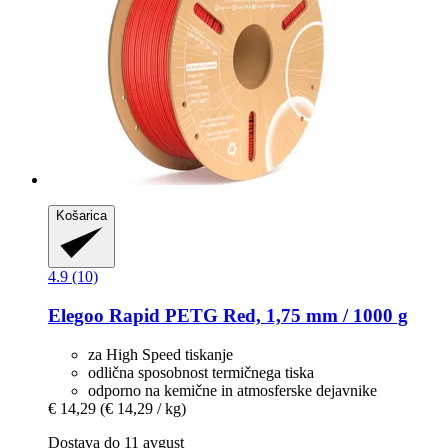
Košarica
4.9 (10)
Elegoo
Rapid PETG Red, 1,75 mm / 1000 g
za High Speed tiskanje
odlična sposobnost termičnega tiska
odporno na kemične in atmosferske dejavnike
€ 14,29
(€ 14,29 / kg)
Dostava do 11 avgust