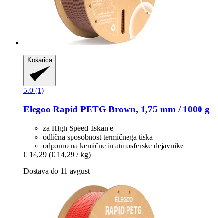
Košarica
5.0 (1)
Elegoo
Rapid PETG Brown, 1,75 mm / 1000 g
za High Speed tiskanje
odlična sposobnost termičnega tiska
odporno na kemične in atmosferske dejavnike
€ 14,29
(€ 14,29 / kg)
Dostava do 11 avgust