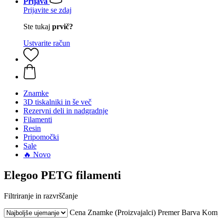
Prijava
Prijavite se zdaj
Ste tukaj
prvič?
Ustvarite račun
Znamke
3D tiskalniki in še več
Rezervni deli in nadgradnje
Filamenti
Resin
Pripomočki
Sale
🔥 Novo
Elegoo PETG filamenti
Filtriranje in razvrščanje
Cena
Znamke (Proizvajalci)
Premer
Barva
Komp