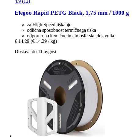
4.9 (12)
Elegoo
Rapid PETG Black, 1,75 mm / 1000 g
za High Speed tiskanje
odlična sposobnost termičnega tiska
odporno na kemične in atmosferske dejavnike
€ 14,29
(€ 14,29 / kg)
Dostava do 11 avgust