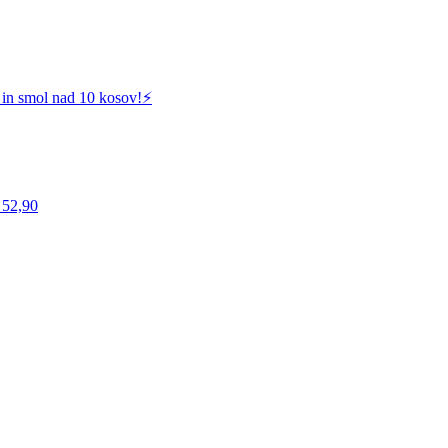
 in smol nad 10 kosov!⚡️
 52,90