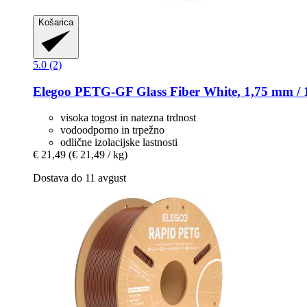
Košarica
5.0 (2)
Elegoo
PETG-​GF Glass Fiber White, 1,75 mm / 
visoka togost in natezna trdnost
vodoodporno in trpežno
odlične izolacijske lastnosti
€ 21,49
(€ 21,49 / kg)
Dostava do 11 avgust