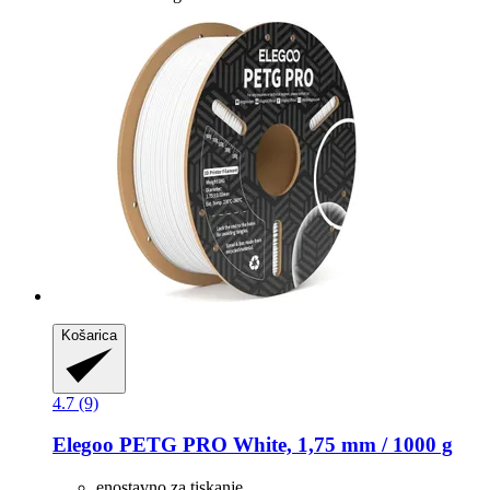
Košarica
4.7 (9)
Elegoo
PETG PRO White, 1,75 mm / 1000 g
enostavno za tiskanje