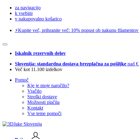
za navigacijo
k vsebini
v nakupovalno košarico
⚡️Kupite več, prihranite več: 10% popust ob nakupu filamentov
Iskalnik rezervnih delov
Slovenija: standardna dostava brezplačna za pošiljke
nad €
Več kot 11.100 izdelkov
Pomoč
Kje je moje naročilo?
Vračilo
Stroški dostave
Možnosti plačila
Kontakt
Vse teme pomoči