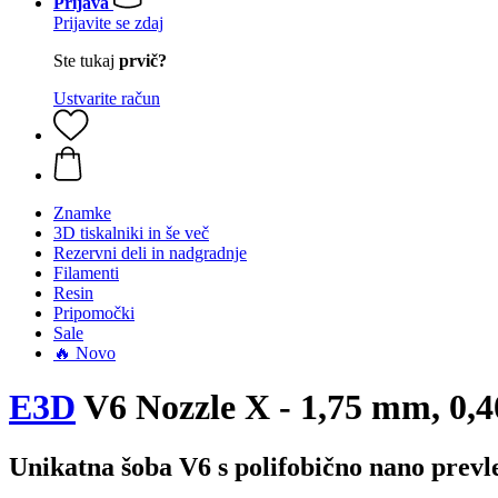
Prijava
Prijavite se zdaj
Ste tukaj
prvič?
Ustvarite račun
Znamke
3D tiskalniki in še več
Rezervni deli in nadgradnje
Filamenti
Resin
Pripomočki
Sale
🔥 Novo
E3D
V6 Nozzle X - 1,75 mm, 0,
Unikatna šoba V6 s polifobično nano prevl