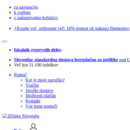
za navigacijo
k vsebini
v nakupovalno košarico
⚡️Kupite več, prihranite več: 10% popust ob nakupu filamentov
Iskalnik rezervnih delov
Slovenija: standardna dostava brezplačna za pošiljke
nad €
Več kot 11.100 izdelkov
Pomoč
Kje je moje naročilo?
Vračilo
Stroški dostave
Možnosti plačila
Kontakt
Vse teme pomoči