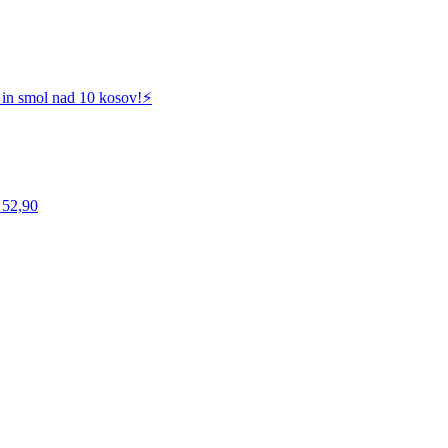
 in smol nad 10 kosov!⚡️
 52,90