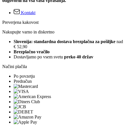
odgovorili na vsa vaša vprašanja.
Kontakt
Preverjena kakovost
Nakupujte varno in diskretno
Slovenija: standardna dostava brezplačna za pošiljke
nad
€ 52,90
Brezplačno vračilo
Dostavljamo po vsem svetu
preko 40 držav
Načini plačila
Po povzetju
Predračun