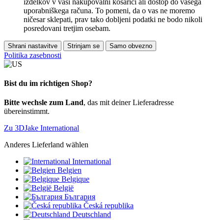
izdelkov v vaši nakupovalni košarici ali dostop do vašega
uporabniškega računa. To pomeni, da o vas ne moremo
ničesar sklepati, prav tako dobljeni podatki ne bodo nikoli
posredovani tretjim osebam.
Shrani nastavitve
Strinjam se
Samo obvezno
Politika zasebnosti
Bist du im richtigen Shop?
Bitte wechsle zum Land
, das mit deiner Lieferadresse
übereinstimmt.
Zu 3DJake International
Anderes Lieferland wählen
International
Belgien
Belgique
België
България
Česká republika
Deutschland