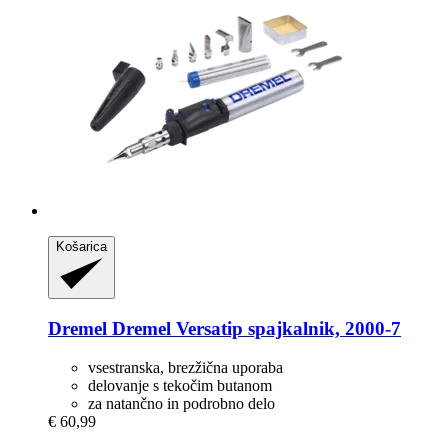
Košarica
Dremel
Dremel Versatip spajkalnik, 2000-​7
vsestranska, brezžična uporaba
delovanje s tekočim butanom
za natančno in podrobno delo
€ 60,99