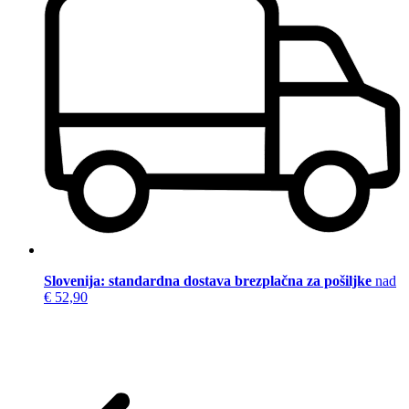
Slovenija: standardna dostava brezplačna za pošiljke
nad
€ 52,90