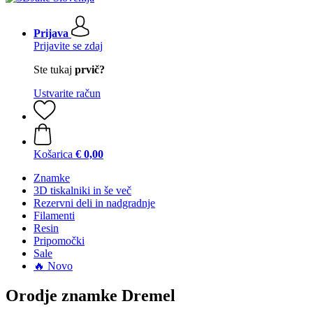
Prijava
Prijavite se zdaj
Ste tukaj
prvič?
Ustvarite račun
Košarica
€ 0,00
Znamke
3D tiskalniki in še več
Rezervni deli in nadgradnje
Filamenti
Resin
Pripomočki
Sale
🔥 Novo
Orodje znamke Dremel