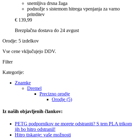
snemljiva drsna žaga
podnožje s sistemom hitrega vpenjanja za varno
pritrditev
€ 139,99
Brezplačna dostava do 24 avgust
Orodje: 5 izdelkov
Vse cene vključujejo DDV.
Filter
Kategorije:
Znamke
Dremel
Precizno orodje
Orodje (5)
Iz naših objavljenih člankov:
PETG podpornikov ne morete odstraniti? S tem PLA trikom
jih bo hitro odstranil!
Hitro tiskanje: vaše možnosti