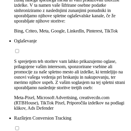
izdelke. V ta namen vaše šifrirane osebne podatke
sinhroniziramo z naslednjimi zunanjimi ponudniki in
uporabljamo njihove spletne oglaševalske kanale, če že
uporabljate njihove storitve:
Bing, Criteo, Meta, Google, LinkedIn, Pinterest, TikTok
Oglaševanje
S sprejetjem teh storitev vam lahko prikazujemo oglase,
prilagojene vašim interesom, sponzorirane vsebine ali
promocije za naše spletno mesto ali izdelke, ki temleljijo na
osnovi vašega vedenja pri brskanju in nakupovanju, ter
merimo njihov uspeh. Z vašim soglasjem na tej spletni strani
uporabljamo naslednje storitve tretjih oseb:
Meta-Pixel, Microsoft Advertising, creativecdn.com
(RTBHouse), TikTok Pixel, Priporočila izdelkov na podlagi
klikov, Ads Defender
Razširjen Conversion Tracking