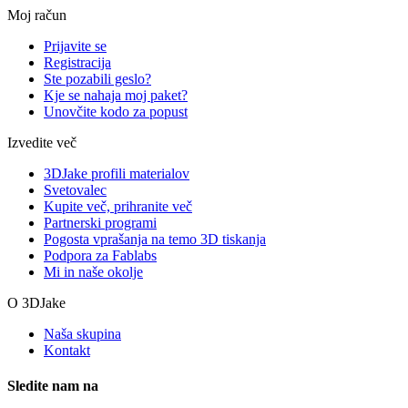
Moj račun
Prijavite se
Registracija
Ste pozabili geslo?
Kje se nahaja moj paket?
Unovčite kodo za popust
Izvedite več
3DJake profili materialov
Svetovalec
Kupite več, prihranite več
Partnerski programi
Pogosta vprašanja na temo 3D tiskanja
Podpora za Fablabs
Mi in naše okolje
O 3DJake
Naša skupina
Kontakt
Sledite nam na