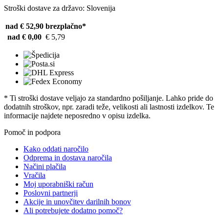
Stroški dostave za državo: Slovenija
nad € 52,90
brezplačno*
nad € 0,00
€ 5,79
* Ti stroški dostave veljajo za standardno pošiljanje. Lahko pride do
dodatnih stroškov, npr. zaradi teže, velikosti ali lastnosti izdelkov. Te
informacije najdete neposredno v opisu izdelka.
Pomoč in podpora
Kako oddati naročilo
Odprema in dostava naročila
Načini plačila
Vračila
Moj uporabniški račun
Poslovni partnerji
Akcije in unovčitev darilnih bonov
Ali potrebujete dodatno pomoč?