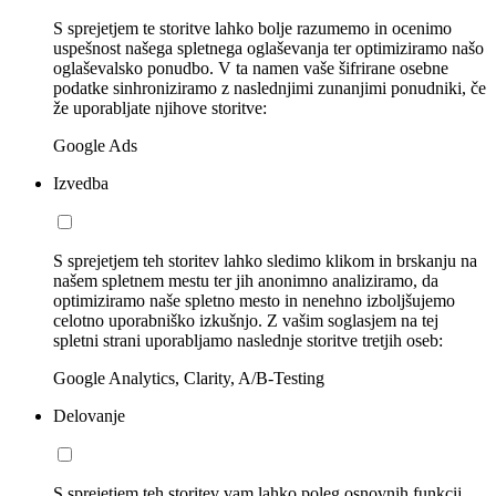
S sprejetjem te storitve lahko bolje razumemo in ocenimo
uspešnost našega spletnega oglaševanja ter optimiziramo našo
oglaševalsko ponudbo. V ta namen vaše šifrirane osebne
podatke sinhroniziramo z naslednjimi zunanjimi ponudniki, če
že uporabljate njihove storitve:
Google Ads
Izvedba
S sprejetjem teh storitev lahko sledimo klikom in brskanju na
našem spletnem mestu ter jih anonimno analiziramo, da
optimiziramo naše spletno mesto in nenehno izboljšujemo
celotno uporabniško izkušnjo. Z vašim soglasjem na tej
spletni strani uporabljamo naslednje storitve tretjih oseb:
Google Analytics, Clarity, A/B-Testing
Delovanje
S sprejetjem teh storitev vam lahko poleg osnovnih funkcij