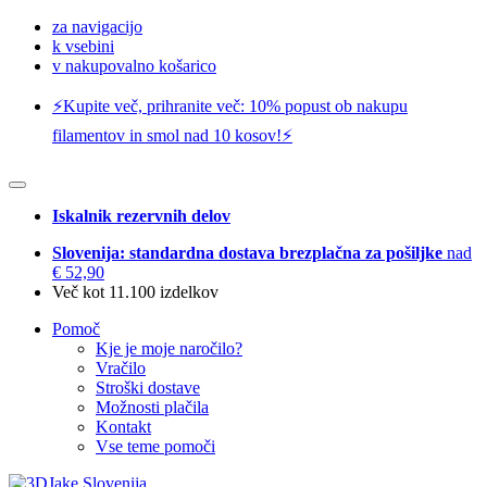
za navigacijo
k vsebini
v nakupovalno košarico
⚡️Kupite več, prihranite več: 10% popust ob nakupu
filamentov in smol nad 10 kosov!⚡️
Iskalnik rezervnih delov
Slovenija: standardna dostava brezplačna za pošiljke
nad
€ 52,90
Več kot 11.100 izdelkov
Pomoč
Kje je moje naročilo?
Vračilo
Stroški dostave
Možnosti plačila
Kontakt
Vse teme pomoči