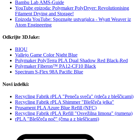
Bambu Lab AMS-Guide
YouTube epizoda: Polymaker PolyDryer: Revolutionising
Filament Drying and Storage!
Epizoda YouTube: Spoznajte ustvarjalca - Wyatt Weaver iz
Atom Engineering
Odkrijte 3DJake:
BIQU
Vallejo Game Color Night Blue
Polymaker PolyTerra PLA Dual Shadow Red Black-Red
Polymaker Fiberon™ PA12-CF10 Black
Spectrum S-Flex 98A Pacific Blue
Novi izdelki:
Recycling Fabrik rPLA "Peneča sveča" (rdeča z bleščicami)
Recycling Fabrik rPLA Shimmer "Bleščeča jelka"
Prusament PLA Azure Blue Refill (NFC)
Recycling Fabrik rPLA Refill "Osvežilna limona" (rumena)
rPLA "Bleščeča noč" (črna a z bleščicami)