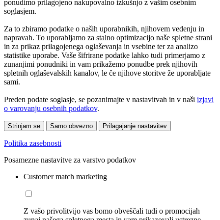
ponudimo prilagojeno nakupovalno izkušnjo z vašim osebnim
soglasjem.
Za to zbiramo podatke o naših uporabnikih, njihovem vedenju in
napravah. To uporabljamo za stalno optimizacijo naše spletne strani
in za prikaz prilagojenega oglaševanja in vsebine ter za analizo
statistike uporabe. Vaše šifrirane podatke lahko tudi primerjamo z
zunanjimi ponudniki in vam prikažemo ponudbe prek njihovih
spletnih oglaševalskih kanalov, le če njihove storitve že uporabljate
sami.
Preden podate soglasje, se pozanimajte v nastavitvah in v naši
izjavi
o varovanju osebnih podatkov
.
Strinjam se
Samo obvezno
Prilagajanje nastavitev
Politika zasebnosti
Posamezne nastavitve za varstvo podatkov
Customer match marketing
Z vašo privolitvijo vas bomo obveščali tudi o promocijah
zunaj našega spletnega mesta in vam prikazovali ustrezne