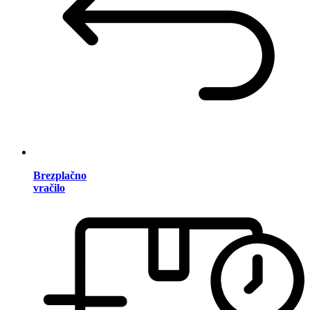
Brezplačno
vračilo