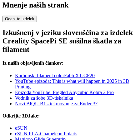
Mnenje naših strank
Oceni ta izdelek
Izkušnenj v jeziku slovenščina za izdelek
Creality SpacePi SE sušilna škatla za
filament
Iz naših objavljenih člankov:
Karbonski filament colorFabb XT-CF20
YouTube epizoda: This is what will happen in 2025 in 3D
Printing
Epizoda YouTube: Pregled Anycubic Kobra 2 Pro
Vodnik za šobe 3D-tiskalnika
Novi BIQU B1 - tekmovanje za Ender 3?
Odkrijte 3DJake:
eSUN
eSUN PLA-Chameleon Polaris
Magigoo Glide Supergrip