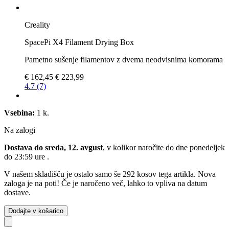
Creality
SpacePi X4 Filament Drying Box
Pametno sušenje filamentov z dvema neodvisnima komorama
€ 162,45
€ 223,99
4.7 (7)
Vsebina:
1 k.
Na zalogi
Dostava do sreda, 12. avgust
, v kolikor naročite do dne
ponedeljek
do 23:59 ure
.
V našem skladišču je ostalo samo še 292 kosov tega artikla. Nova
zaloga je na poti! Če je naročeno več, lahko to vpliva na datum
dostave.
Dodajte v košarico