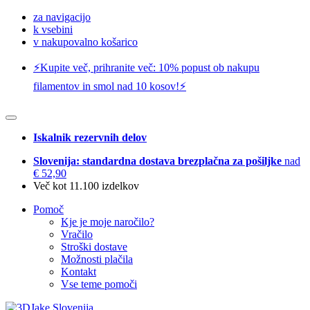
za navigacijo
k vsebini
v nakupovalno košarico
⚡️Kupite več, prihranite več: 10% popust ob nakupu
filamentov in smol nad 10 kosov!⚡️
Iskalnik rezervnih delov
Slovenija: standardna dostava brezplačna za pošiljke
nad
€ 52,90
Več kot 11.100 izdelkov
Pomoč
Kje je moje naročilo?
Vračilo
Stroški dostave
Možnosti plačila
Kontakt
Vse teme pomoči