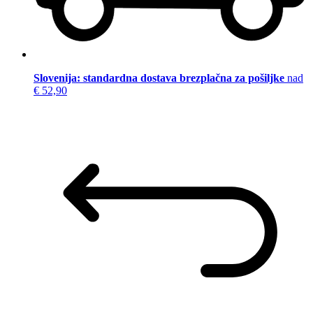
Slovenija: standardna dostava brezplačna za pošiljke
nad
€ 52,90