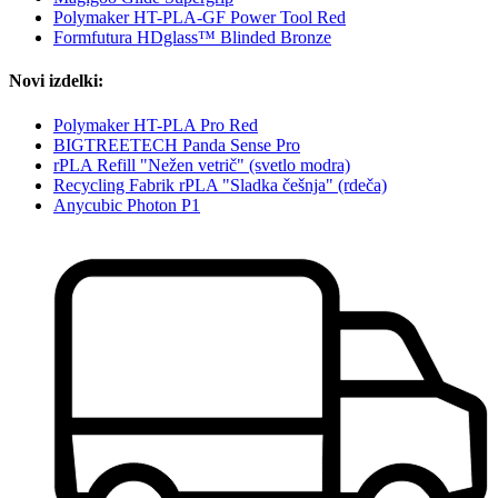
Polymaker HT-PLA-GF Power Tool Red
Formfutura HDglass™ Blinded Bronze
Novi izdelki:
Polymaker HT-PLA Pro Red
BIGTREETECH Panda Sense Pro
rPLA Refill "Nežen vetrič" (svetlo modra)
Recycling Fabrik rPLA "Sladka češnja" (rdeča)
Anycubic Photon P1