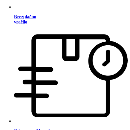
Brezplačno
vračilo