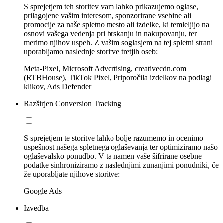
S sprejetjem teh storitev vam lahko prikazujemo oglase,
prilagojene vašim interesom, sponzorirane vsebine ali
promocije za naše spletno mesto ali izdelke, ki temleljijo na
osnovi vašega vedenja pri brskanju in nakupovanju, ter
merimo njihov uspeh. Z vašim soglasjem na tej spletni strani
uporabljamo naslednje storitve tretjih oseb:
Meta-Pixel, Microsoft Advertising, creativecdn.com
(RTBHouse), TikTok Pixel, Priporočila izdelkov na podlagi
klikov, Ads Defender
Razširjen Conversion Tracking
S sprejetjem te storitve lahko bolje razumemo in ocenimo
uspešnost našega spletnega oglaševanja ter optimiziramo našo
oglaševalsko ponudbo. V ta namen vaše šifrirane osebne
podatke sinhroniziramo z naslednjimi zunanjimi ponudniki, če
že uporabljate njihove storitve:
Google Ads
Izvedba