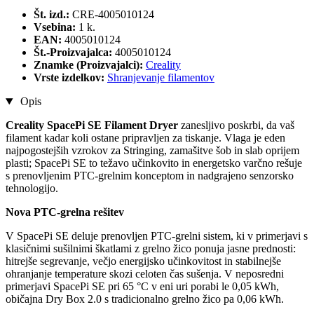
Št. izd.:
CRE-4005010124
Vsebina:
1 k.
EAN:
4005010124
Št.-Proizvajalca:
4005010124
Znamke (Proizvajalci):
Creality
Vrste izdelkov:
Shranjevanje filamentov
Opis
Creality SpacePi SE Filament Dryer
zanesljivo poskrbi, da vaš
filament kadar koli ostane pripravljen za tiskanje. Vlaga je eden
najpogostejših vzrokov za Stringing, zamašitve šob in slab oprijem
plasti; SpacePi SE to težavo učinkovito in energetsko varčno rešuje
s prenovljenim PTC-grelnim konceptom in nadgrajeno senzorsko
tehnologijo.
Nova PTC-grelna rešitev
V SpacePi SE deluje prenovljen PTC-grelni sistem, ki v primerjavi s
klasičnimi sušilnimi škatlami z grelno žico ponuja jasne prednosti:
hitrejše segrevanje, večjo energijsko učinkovitost in stabilnejše
ohranjanje temperature skozi celoten čas sušenja. V neposredni
primerjavi SpacePi SE pri 65 °C v eni uri porabi le 0,05 kWh,
običajna Dry Box 2.0 s tradicionalno grelno žico pa 0,06 kWh.