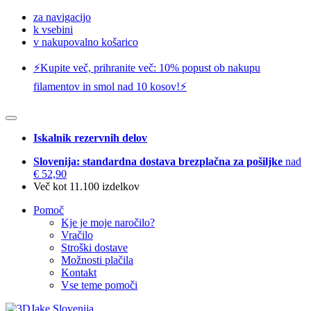
za navigacijo
k vsebini
v nakupovalno košarico
⚡️Kupite več, prihranite več: 10% popust ob nakupu
filamentov in smol nad 10 kosov!⚡️
Iskalnik rezervnih delov
Slovenija: standardna dostava brezplačna za pošiljke
nad
€ 52,90
Več kot 11.100 izdelkov
Pomoč
Kje je moje naročilo?
Vračilo
Stroški dostave
Možnosti plačila
Kontakt
Vse teme pomoči