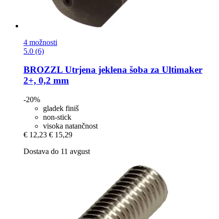
4 možnosti
5.0 (6)
BROZZL
Utrjena jeklena šoba za Ultimaker
2+, 0,2 mm
-20%
gladek finiš
non-stick
visoka natančnost
€ 12,23
€ 15,29
Dostava do 11 avgust