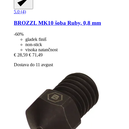
5.0 (4)
BROZZL
MK10 šoba Ruby, 0,8 mm
-60%
gladek finiš
non-stick
visoka natančnost
€ 28,59
€ 71,49
Dostava do 11 avgust