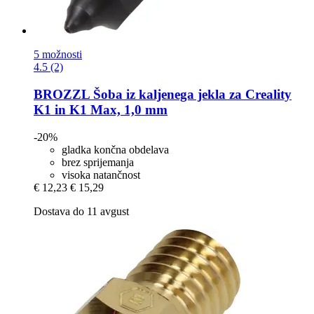
5 možnosti
4.5 (2)
BROZZL
Šoba iz kaljenega jekla za Creality
K1 in K1 Max, 1,0 mm
-20%
gladka končna obdelava
brez sprijemanja
visoka natančnost
€ 12,23
€ 15,29
Dostava do 11 avgust