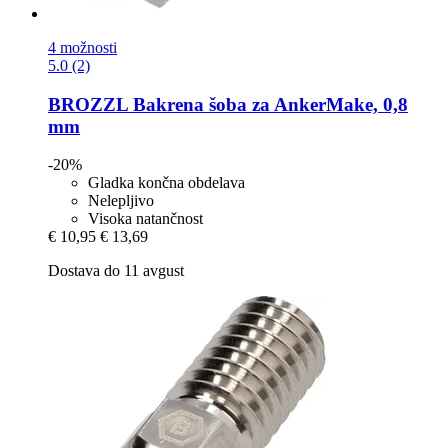
4 možnosti
5.0 (2)
BROZZL
Bakrena šoba za AnkerMake, 0,8
mm
-20%
Gladka končna obdelava
Nelepljivo
Visoka natančnost
€ 10,95
€ 13,69
Dostava do 11 avgust