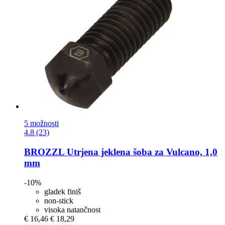
5 možnosti
4.8 (23)
BROZZL
Utrjena jeklena šoba za Vulcano, 1,0
mm
-10%
gladek finiš
non-stick
visoka natančnost
€ 16,46
€ 18,29