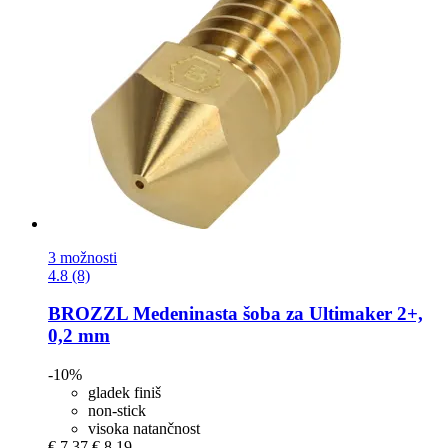
3 možnosti
4.8 (8)
BROZZL
Medeninasta šoba za Ultimaker 2+,
0,2 mm
-10%
gladek finiš
non-stick
visoka natančnost
€ 7,37
€ 8,19