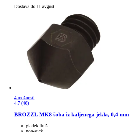
Dostava do 11 avgust
4 možnosti
4.7 (48)
BROZZL
MK8 šoba iz kaljenega jekla, 0,4 mm
gladek finiš
non-stick