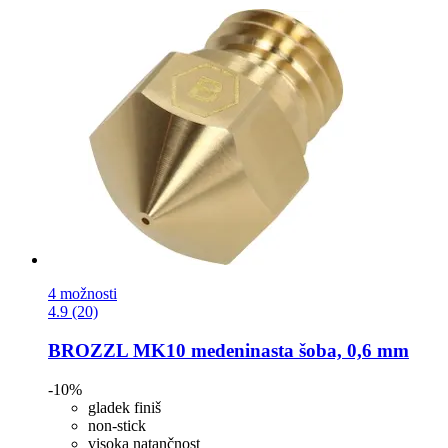
4 možnosti
4.9 (20)
BROZZL
MK10 medeninasta šoba, 0,6 mm
-10%
gladek finiš
non-stick
visoka natančnost