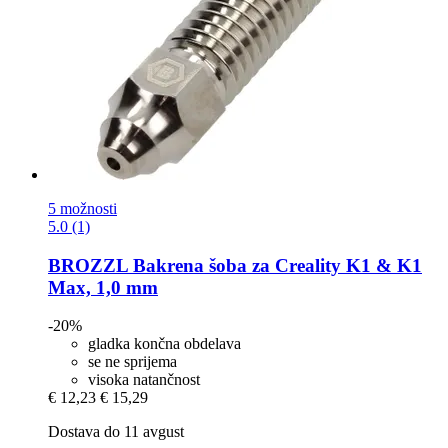
5 možnosti
5.0 (1)
BROZZL
Bakrena šoba za Creality K1 & K1
Max, 1,0 mm
-20%
gladka končna obdelava
se ne sprijema
visoka natančnost
€ 12,23
€ 15,29
Dostava do 11 avgust