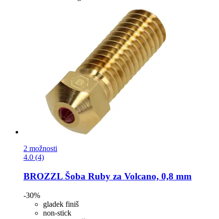
2 možnosti
4.0 (4)
BROZZL
Šoba Ruby za Volcano, 0,8 mm
-30%
gladek finiš
non-stick