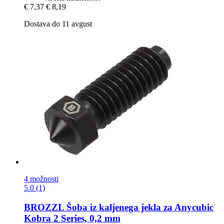
€ 7,37
€ 8,19
Dostava do 11 avgust
4 možnosti
5.0 (1)
BROZZL
Šoba iz kaljenega jekla za Anycubic
Kobra 2 Series, 0,2 mm