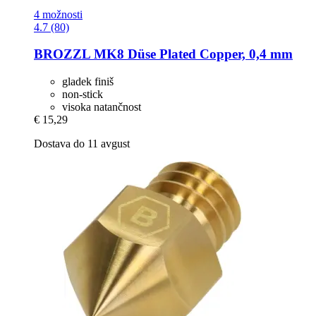
4 možnosti
4.7 (80)
BROZZL
MK8 Düse Plated Copper, 0,4 mm
gladek finiš
non-stick
visoka natančnost
€ 15,29
Dostava do 11 avgust