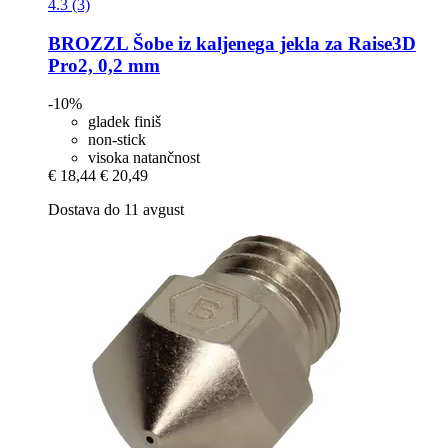
4.3 (3)
BROZZL
Šobe iz kaljenega jekla za Raise3D
Pro2, 0,2 mm
-10%
gladek finiš
non-stick
visoka natančnost
€ 18,44
€ 20,49
Dostava do 11 avgust