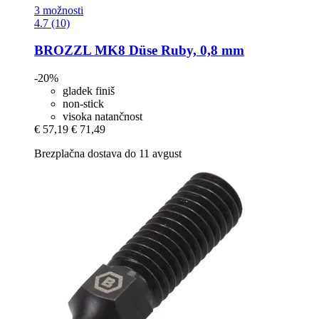
3 možnosti
4.7 (10)
BROZZL
MK8 Düse Ruby, 0,8 mm
-20%
gladek finiš
non-stick
visoka natančnost
€ 57,19
€ 71,49
Brezplačna dostava do 11 avgust