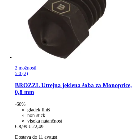
2 možnosti
5.0 (2)
BROZZL
Utrejna jeklena šoba za Monoprice,
0,8 mm
-60%
gladek finiš
non-stick
visoka natančnost
€ 8,99
€ 22,49
Dostava do 11 avgust