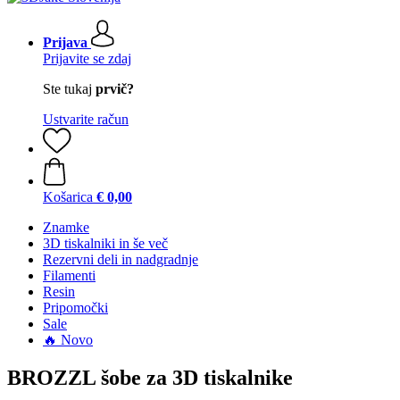
Prijava
Prijavite se zdaj
Ste tukaj
prvič?
Ustvarite račun
Košarica
€ 0,00
Znamke
3D tiskalniki in še več
Rezervni deli in nadgradnje
Filamenti
Resin
Pripomočki
Sale
🔥 Novo
BROZZL šobe za 3D tiskalnike