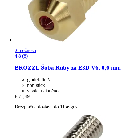
2 možnosti
4.8 (8)
BROZZL
Šoba Ruby za E3D V6, 0,6 mm
gladek finiš
non-stick
visoka natančnost
€ 71,49
Brezplačna dostava do 11 avgust