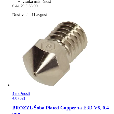
visoka natančnost
€ 44,79
€ 63,99
Dostava do 11 avgust
4 možnosti
4.8 (32)
BROZZL
Šoba Plated Copper za E3D V6, 0,4
mm