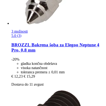
3 možnosti
5.0 (3)
BROZZL
Bakrena šoba za Elegoo Neptune 4
Pro, 0,8 mm
-20%
gladka končna obdelava
visoka natančnost
toleranca premera ± 0,01 mm
€ 12,23
€ 15,29
Dostava do 11 avgust