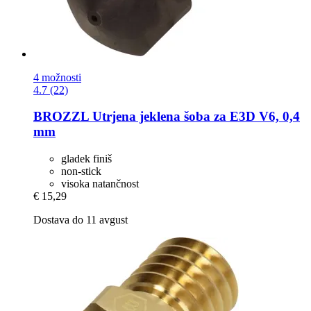
4 možnosti
4.7 (22)
BROZZL
Utrjena jeklena šoba za E3D V6, 0,4
mm
gladek finiš
non-stick
visoka natančnost
€ 15,29
Dostava do 11 avgust