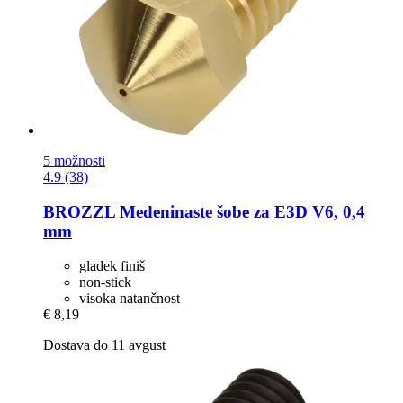
5 možnosti
4.9 (38)
BROZZL
Medeninaste šobe za E3D V6, 0,4
mm
gladek finiš
non-stick
visoka natančnost
€ 8,19
Dostava do 11 avgust