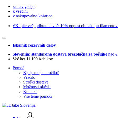
za navigacijo
k vsebini
v nakupovalno košarico
⚡️Kupite več, prihranite več: 10% popust ob nakupu filamentov
Iskalnik rezervnih delov
Slovenija: standardna dostava brezplačna za pošiljke
nad €
Več kot 11.100 izdelkov
Pomoč
Kje je moje naročilo?
Vračilo
Stroški dostave
Možnosti plačila
Kontakt
Vse teme pomoči