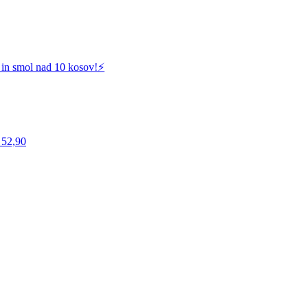
 in smol nad 10 kosov!⚡️
 52,90