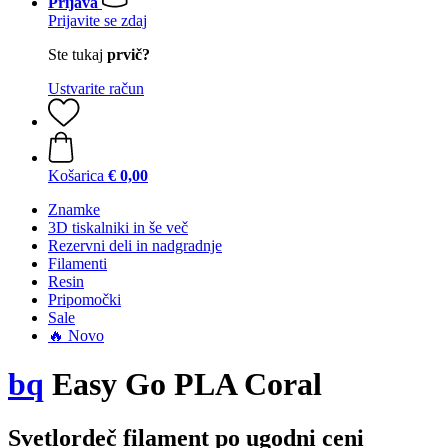
Prijava
Prijavite se zdaj
Ste tukaj
prvič?
Ustvarite račun
Košarica
€ 0,00
Znamke
3D tiskalniki in še več
Rezervni deli in nadgradnje
Filamenti
Resin
Pripomočki
Sale
🔥 Novo
bq
Easy Go PLA Coral
Svetlordeč filament po ugodni ceni