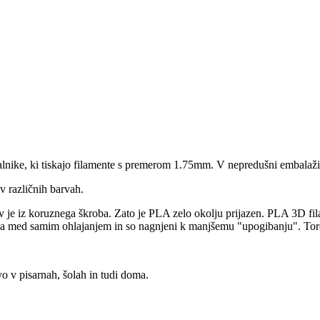
kalnike, ki tiskajo filamente s premerom 1.75mm. V nepredušni embalaži
v različnih barvah.
 je iz koruznega škroba. Zato je PLA zelo okolju prijazen. PLA 3D filam
a med samim ohlajanjem in so nagnjeni k manjšemu "upogibanju". Torej s
vo v pisarnah, šolah in tudi doma.