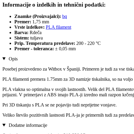
Informacije o izdelkih in tehnični podatki:
Znamke (Proizvajalci):
bq
Premer:
1,75 mm
Vrste izdelkov:
PLA filament
Barva:
Rdeča
Sistem:
tuljava
Prip. Temperatura predelave:
200 - 220 °C
Premer - toleranca:
± 0,05 mm
Opis
Posebej proizvedeno za Witbox v Španiji. Primeren je tudi za vse tis
PLA filamenti premera 1.75mm za 3D namizje tiskalnika, so na voljo 
PLA vlakna so optimalna v svojih lastnostih. Velik del PLA filamentov
prijazni. V primerjavi z ABS imajo PLA-ji izredno mali razpon krčenj
Pri 3D tiskanju s PLA se ne pojavijo tudi neprijetne vonjave.
Veliko število pozitivnih lastnosti PLA-ja je primernih tudi za predela
Dodatne informacije