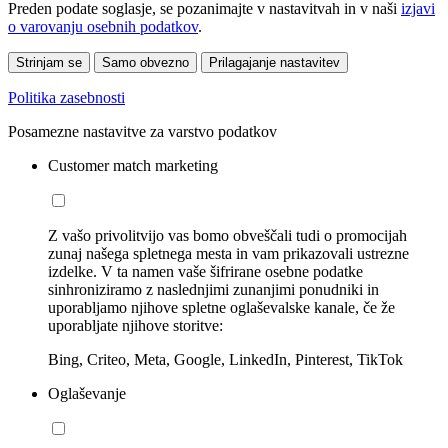
Preden podate soglasje, se pozanimajte v nastavitvah in v naši
izjavi
o varovanju osebnih podatkov
.
Strinjam se
Samo obvezno
Prilagajanje nastavitev
Politika zasebnosti
Posamezne nastavitve za varstvo podatkov
Customer match marketing
Z vašo privolitvijo vas bomo obveščali tudi o promocijah
zunaj našega spletnega mesta in vam prikazovali ustrezne
izdelke. V ta namen vaše šifrirane osebne podatke
sinhroniziramo z naslednjimi zunanjimi ponudniki in
uporabljamo njihove spletne oglaševalske kanale, če že
uporabljate njihove storitve:
Bing, Criteo, Meta, Google, LinkedIn, Pinterest, TikTok
Oglaševanje