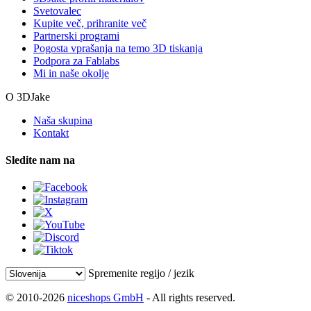
Svetovalec
Kupite več, prihranite več
Partnerski programi
Pogosta vprašanja na temo 3D tiskanja
Podpora za Fablabs
Mi in naše okolje
O 3DJake
Naša skupina
Kontakt
Sledite nam na
Spremenite regijo / jezik
© 2010-2026
niceshops GmbH
- All rights reserved.