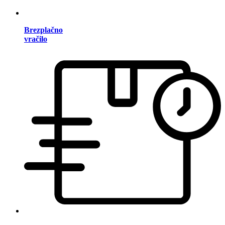
Brezplačno
vračilo