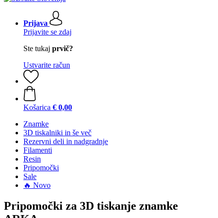
Prijava
Prijavite se zdaj
Ste tukaj
prvič?
Ustvarite račun
Košarica
€ 0,00
Znamke
3D tiskalniki in še več
Rezervni deli in nadgradnje
Filamenti
Resin
Pripomočki
Sale
🔥 Novo
Pripomočki za 3D tiskanje znamke