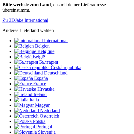
Bitte wechsle zum Land
, das mit deiner Lieferadresse
übereinstimmt.
Zu 3DJake International
Anderes Lieferland wählen
International
Belgien
Belgique
België
България
Česká republika
Deutschland
España
France
Hrvatska
Ireland
Italia
Magyar
Nederland
Österreich
Polska
Portugal
Slovenija