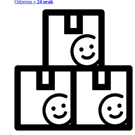
Odprema v
24 urah