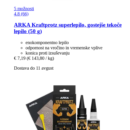
5 možnosti
4.8 (66)
ARKA
Kraftprotz superlepilo, gostejše tekoče
lepilo (50 g)
enokomponentno lepilo
odpornost na vročino in vremenske vplive
konica proti izsuševanju
€ 7,19
(€ 143,80 / kg)
Dostava do 11 avgust