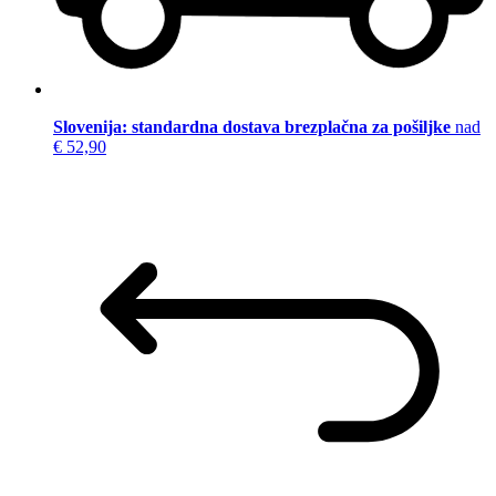
Slovenija: standardna dostava brezplačna za pošiljke
nad
€ 52,90