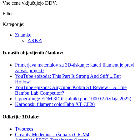
Vse cene vključujejo DDV.
Filter
Kategorije:
Znamke
ARKA
Iz naših objavljenih člankov:
Primerjava materialov za 3D-tiskanje: kateri filament je pravi
za vaš projekt?
YouTube epizoda: This Part Is Strong And Stiff....But
Hollow!
YouTube epizoda: Anycubic Kobra S1 Review – A True
Bambu Lab Competitor?
Upper-range FDM 3D tiskalniki pod 1000 €! (izdaja 2025)
Karbonski filament colorFabb XT-CF20
Odkrijte 3DJake:
Twotrees
Creality Medeninasta šoba za CR-M4