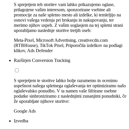
S sprejetjem teh storitev vam lahko prikazujemo oglase,
prilagojene vašim interesom, sponzorirane vsebine ali
promocije za naše spletno mesto ali izdelke, ki temleljijo na
osnovi vašega vedenja pri brskanju in nakupovanju, ter
merimo njihov uspeh. Z vašim soglasjem na tej spletni strani
uporabljamo naslednje storitve tretjih oseb:
Meta-Pixel, Microsoft Advertising, creativecdn.com
(RTBHouse), TikTok Pixel, Priporočila izdelkov na podlagi
klikov, Ads Defender
Razširjen Conversion Tracking
S sprejetjem te storitve lahko bolje razumemo in ocenimo
uspešnost našega spletnega oglaševanja ter optimiziramo našo
oglaševalsko ponudbo. V ta namen vaše šifrirane osebne
podatke sinhroniziramo z naslednjimi zunanjimi ponudniki, če
že uporabljate njihove storitve:
Google Ads
Izvedba