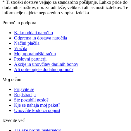
* Ti stroški dostave veljajo za standardno pošiljanje. Lahko pride do
dodatnih stroškov, npr. zaradi teže, velikosti ali lastnosti izdelkov. Te
informacije najdete neposredno v opisu izdelka.
Pomoč in podpora
Kako oddati naročilo
Odprema in dostava naročila
Načini plačila
Vračila
Moj uporabniški račun
Poslovni partnerji
Akcije in unovčitev darilnih bonov
Ali potrebujete dodatno pomoč?
Moj račun
Prijavite se
Registracija
Ste pozabili geslo?
Kje se nahaja moj paket?
Unovčite kodo za popust
Izvedite več
3DJake profili materialov