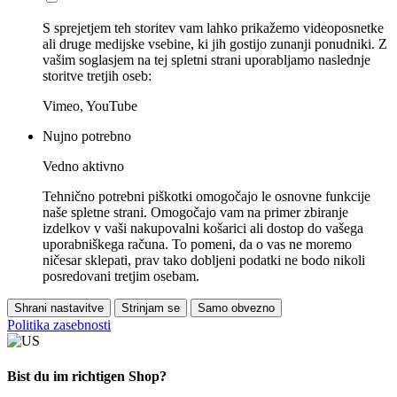
S sprejetjem teh storitev vam lahko prikažemo videoposnetke
ali druge medijske vsebine, ki jih gostijo zunanji ponudniki. Z
vašim soglasjem na tej spletni strani uporabljamo naslednje
storitve tretjih oseb:
Vimeo, YouTube
Nujno potrebno
Vedno aktivno
Tehnično potrebni piškotki omogočajo le osnovne funkcije
naše spletne strani. Omogočajo vam na primer zbiranje
izdelkov v vaši nakupovalni košarici ali dostop do vašega
uporabniškega računa. To pomeni, da o vas ne moremo
ničesar sklepati, prav tako dobljeni podatki ne bodo nikoli
posredovani tretjim osebam.
Shrani nastavitve
Strinjam se
Samo obvezno
Politika zasebnosti
Bist du im richtigen Shop?