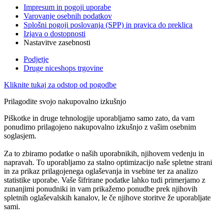
Impresum in pogoji uporabe
Varovanje osebnih podatkov
Splošni pogoji poslovanja (SPP) in pravica do preklica
Izjava o dostopnosti
Nastavitve zasebnosti
Podjetje
Druge niceshops trgovine
Kliknite tukaj za odstop od pogodbe
Prilagodite svojo nakupovalno izkušnjo
Piškotke in druge tehnologije uporabljamo samo zato, da vam
ponudimo prilagojeno nakupovalno izkušnjo z vašim osebnim
soglasjem.
Za to zbiramo podatke o naših uporabnikih, njihovem vedenju in
napravah. To uporabljamo za stalno optimizacijo naše spletne strani
in za prikaz prilagojenega oglaševanja in vsebine ter za analizo
statistike uporabe. Vaše šifrirane podatke lahko tudi primerjamo z
zunanjimi ponudniki in vam prikažemo ponudbe prek njihovih
spletnih oglaševalskih kanalov, le če njihove storitve že uporabljate
sami.