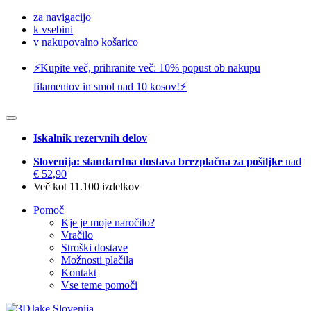
za navigacijo
k vsebini
v nakupovalno košarico
⚡️Kupite več, prihranite več: 10% popust ob nakupu
filamentov in smol nad 10 kosov!⚡️
Iskalnik rezervnih delov
Slovenija: standardna dostava brezplačna za pošiljke
nad
€ 52,90
Več kot 11.100 izdelkov
Pomoč
Kje je moje naročilo?
Vračilo
Stroški dostave
Možnosti plačila
Kontakt
Vse teme pomoči