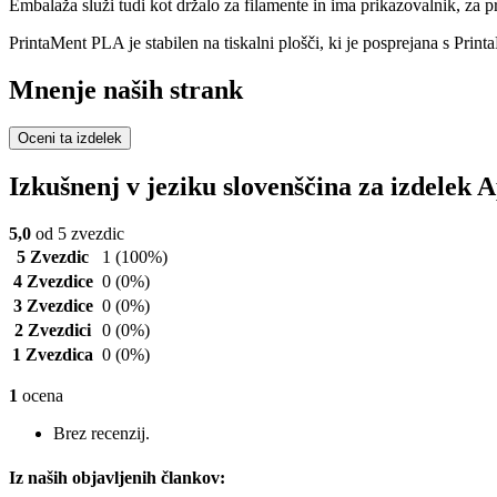
Embalaža služi tudi kot držalo za filamente in ima prikazovalnik, za p
PrintaMent PLA je stabilen na tiskalni plošči, ki je posprejana s Printa
Mnenje naših strank
Oceni ta izdelek
Izkušnenj v jeziku slovenščina za izdele
5,0
od 5 zvezdic
5 Zvezdic
1
(100%)
4 Zvezdice
0
(0%)
3 Zvezdice
0
(0%)
2 Zvezdici
0
(0%)
1 Zvezdica
0
(0%)
1
ocena
Brez recenzij.
Iz naših objavljenih člankov: