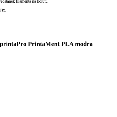
reostanek filamenta na kolutu.
Fix.
k AprintaPro PrintaMent PLA modra