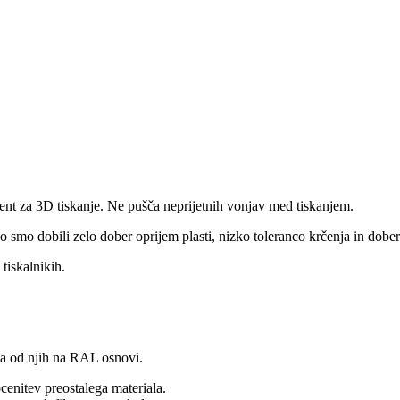
ment za 3D tiskanje. Ne pušča neprijetnih vonjav med tiskanjem.
 smo dobili zelo dober oprijem plasti, nizko toleranco krčenja in dober
iskalnikih.
ina od njih na RAL osnovi.
cenitev preostalega materiala.