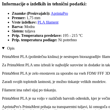
Informacije o izdelkih in tehnični podatki:
Znamke (Proizvajalci):
AprintaPro
Premer:
1,75 mm
Vrste izdelkov:
PLA filament
Barva:
Modra
Sistem:
tuljava
Prip. Temperatura predelave:
195 - 215 °C
Prip. temperatura podlage:
Ni potrebno
Opis
PrintaMent PLA (polimlečna kislina) je nestrupen biorazgradljiv fila
Za PrintaMent PLA smo izbrali le najboljše surovine in dodatke in tako
PrintaMent PLA je zelo enostaven za uporabo na vseh FDM/ FFF 3D t
Zaradi svojih toplotnih lastnosti, je možno tiskanje velikih modelov.
Filament ima rahel sijaj po tiskanju.
PrintaMent PLA je na voljo v različnih barvnih odtenkih, kjer je več
AprintaPro's PrintaMent prihaja na transparentni tuljavi, ki omogoča o