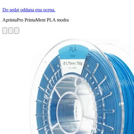
Do sedaj oddana ena ocena.
AprintaPro PrintaMent PLA modra