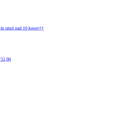
 in smol nad 10 kosov!⚡️
 52,90