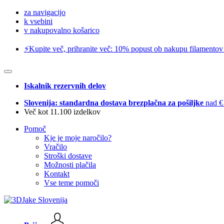
za navigacijo
k vsebini
v nakupovalno košarico
⚡️Kupite več, prihranite več: 10% popust ob nakupu filamentov
Iskalnik rezervnih delov
Slovenija: standardna dostava brezplačna za pošiljke
nad €
Več kot 11.100 izdelkov
Pomoč
Kje je moje naročilo?
Vračilo
Stroški dostave
Možnosti plačila
Kontakt
Vse teme pomoči