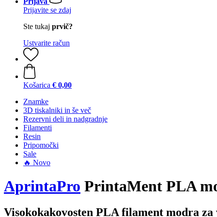
Prijava
Prijavite se zdaj
Ste tukaj
prvič?
Ustvarite račun
Košarica
€ 0,00
Znamke
3D tiskalniki in še več
Rezervni deli in nadgradnje
Filamenti
Resin
Pripomočki
Sale
🔥 Novo
AprintaPro
PrintaMent PLA m
Visokokakovosten PLA filament modra za 