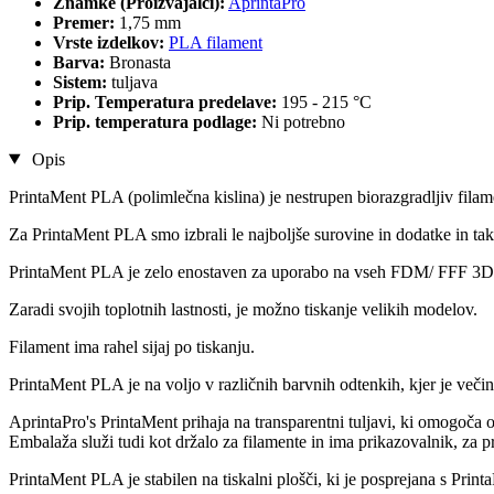
Znamke (Proizvajalci):
AprintaPro
Premer:
1,75 mm
Vrste izdelkov:
PLA filament
Barva:
Bronasta
Sistem:
tuljava
Prip. Temperatura predelave:
195 - 215 °C
Prip. temperatura podlage:
Ni potrebno
Opis
PrintaMent PLA (polimlečna kislina) je nestrupen biorazgradljiv fila
Za PrintaMent PLA smo izbrali le najboljše surovine in dodatke in tako
PrintaMent PLA je zelo enostaven za uporabo na vseh FDM/ FFF 3D t
Zaradi svojih toplotnih lastnosti, je možno tiskanje velikih modelov.
Filament ima rahel sijaj po tiskanju.
PrintaMent PLA je na voljo v različnih barvnih odtenkih, kjer je več
AprintaPro's PrintaMent prihaja na transparentni tuljavi, ki omogoča o
Embalaža služi tudi kot držalo za filamente in ima prikazovalnik, za p
PrintaMent PLA je stabilen na tiskalni plošči, ki je posprejana s Printa