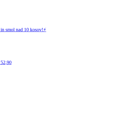
 in smol nad 10 kosov!⚡️
 52,90