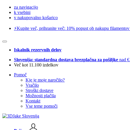
za navigacijo
k vsebini
v nakupovalno košarico
⚡️Kupite več, prihranite več: 10% popust ob nakupu filamentov
Iskalnik rezervnih delov
Slovenija: standardna dostava brezplačna za pošiljke
nad €
Več kot 11.100 izdelkov
Pomoč
Kje je moje naročilo?
Vračilo
Stroški dostave
Možnosti plačila
Kontakt
Vse teme pomoči