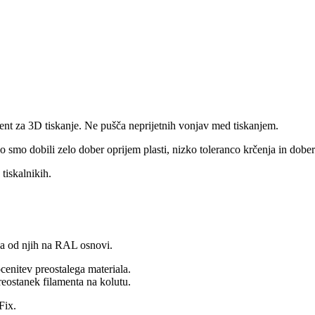
ment za 3D tiskanje. Ne pušča neprijetnih vonjav med tiskanjem.
 smo dobili zelo dober oprijem plasti, nizko toleranco krčenja in dober
iskalnikih.
ina od njih na RAL osnovi.
cenitev preostalega materiala.
reostanek filamenta na kolutu.
Fix.