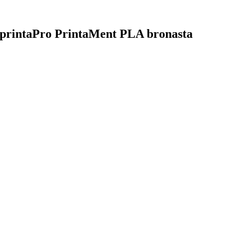
k AprintaPro PrintaMent PLA bronasta