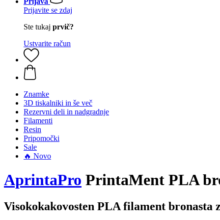
Prijava
Prijavite se zdaj
Ste tukaj
prvič?
Ustvarite račun
Znamke
3D tiskalniki in še več
Rezervni deli in nadgradnje
Filamenti
Resin
Pripomočki
Sale
🔥 Novo
AprintaPro
PrintaMent PLA br
Visokokakovosten PLA filament bronasta 