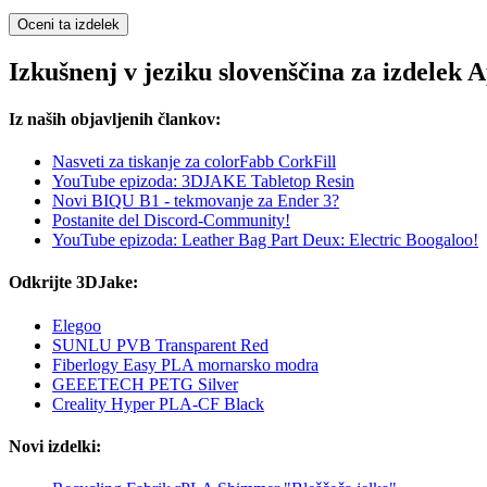
Oceni ta izdelek
Izkušnenj v jeziku slovenščina za izdele
Iz naših objavljenih člankov:
Nasveti za tiskanje za colorFabb CorkFill
YouTube epizoda: 3DJAKE Tabletop Resin
Novi BIQU B1 - tekmovanje za Ender 3?
Postanite del Discord-Community!
YouTube epizoda: Leather Bag Part Deux: Electric Boogaloo!
Odkrijte 3DJake:
Elegoo
SUNLU PVB Transparent Red
Fiberlogy Easy PLA mornarsko modra
GEEETECH PETG Silver
Creality Hyper PLA-CF Black
Novi izdelki: