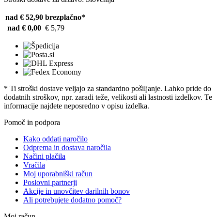
nad € 52,90
brezplačno*
nad € 0,00
€ 5,79
* Ti stroški dostave veljajo za standardno pošiljanje. Lahko pride do
dodatnih stroškov, npr. zaradi teže, velikosti ali lastnosti izdelkov. Te
informacije najdete neposredno v opisu izdelka.
Pomoč in podpora
Kako oddati naročilo
Odprema in dostava naročila
Načini plačila
Vračila
Moj uporabniški račun
Poslovni partnerji
Akcije in unovčitev darilnih bonov
Ali potrebujete dodatno pomoč?
Moj račun