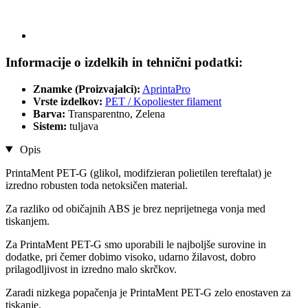
Informacije o izdelkih in tehnični podatki:
Znamke (Proizvajalci):
AprintaPro
Vrste izdelkov:
PET / Kopoliester filament
Barva:
Transparentno, Zelena
Sistem:
tuljava
Opis
PrintaMent PET-G (glikol, modifzieran polietilen tereftalat) je
izredno robusten toda netoksičen material.
Za razliko od običajnih ABS je brez neprijetnega vonja med
tiskanjem.
Za PrintaMent PET-G smo uporabili le najboljše surovine in
dodatke, pri čemer dobimo visoko, udarno žilavost, dobro
prilagodljivost in izredno malo skrčkov.
Zaradi nizkega popačenja je PrintaMent PET-G zelo enostaven za
tiskanje.