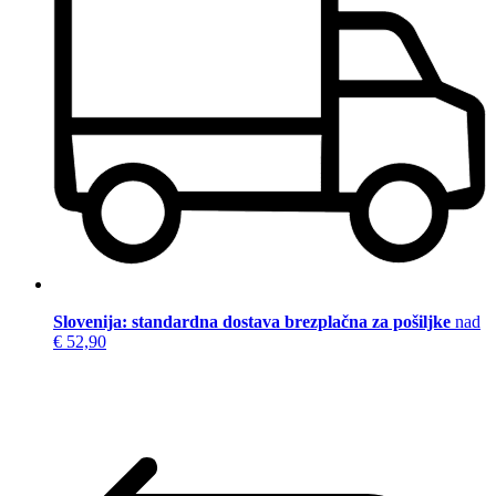
Slovenija: standardna dostava brezplačna za pošiljke
nad
€ 52,90