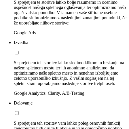
S sprejetjem te storitve lahko bolje razumemo in ocenimo
uspešnost našega spletnega oglaševanja ter optimiziramo našo
oglaševalsko ponudbo. V ta namen vaše šifrirane osebne
podatke sinhroniziramo z naslednjimi zunanjimi ponudniki, če
že uporabljate njihove storitve:
Google Ads
Izvedba
S sprejetjem teh storitev lahko sledimo klikom in brskanju na
našem spletnem mestu ter jih anonimno analiziramo, da
optimiziramo naše spletno mesto in nenehno izboljšujemo
celotno uporabniško izkušnjo. Z vašim soglasjem na tej
spletni strani uporabljamo naslednje storitve tretjih oseb:
Google Analytics, Clarity, A/B-Testing
Delovanje
S sprejetjem teh storitev vam lahko poleg osnovnih funkcij
zagotovimo tudi druge funkcije in vam omogočimo udobno