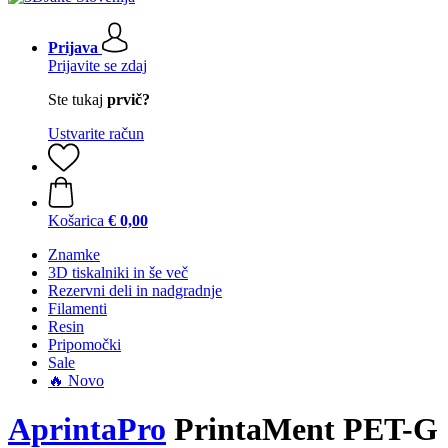
Prijava
Prijavite se zdaj
Ste tukaj
prvič?
Ustvarite račun
Košarica
€ 0,00
Znamke
3D tiskalniki in še več
Rezervni deli in nadgradnje
Filamenti
Resin
Pripomočki
Sale
🔥 Novo
AprintaPro
PrintaMent PET-G