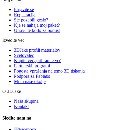
Prijavite se
Registracija
Ste pozabili geslo?
Kje se nahaja moj paket?
Unovčite kodo za popust
Izvedite več
3DJake profili materialov
Svetovalec
Kupite več, prihranite več
Partnerski programi
Pogosta vprašanja na temo 3D tiskanja
Podpora za Fablabs
Mi in naše okolje
O 3DJake
Naša skupina
Kontakt
Sledite nam na