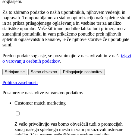
soglasjem.
Za to zbiramo podatke o naših uporabnikih, njihovem vedenju in
napravah. To uporabljamo za stalno optimizacijo naše spletne strani
in za prikaz prilagojenega oglaševanja in vsebine ter za analizo
statistike uporabe. Vaše šifrirane podatke lahko tudi primerjamo z
zunanjimi ponudniki in vam prikažemo ponudbe prek njihovih
spletnih oglaševalskih kanalov, le če njihove storitve že uporabljate
sami.
Preden podate soglasje, se pozanimajte v nastavitvah in v naši
izjavi
o varovanju osebnih podatkov
.
Strinjam se
Samo obvezno
Prilagajanje nastavitev
Politika zasebnosti
Posamezne nastavitve za varstvo podatkov
Customer match marketing
Z vašo privolitvijo vas bomo obveščali tudi o promocijah
zunaj našega spletnega mesta in vam prikazovali ustrezne
izdelke. V ta namen vaše šifrirane osebne podatke