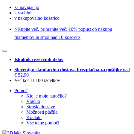
za navigacijo
k vsebini
v nakupovalno košarico
⚡️Kupite več, prihranite več: 10% popust ob nakupu
filamentov in smol nad 10 kosov!⚡️
Iskalnik rezervnih delov
Slovenija: standardna dostava brezplačna za pošiljke
nad
€ 52,90
Več kot 11.100 izdelkov
Pomoč
Kje je moje naročilo?
Vračilo
Stroški dostave
Možnosti plačila
Kontakt
Vse teme pomoči