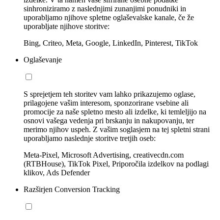
sinhroniziramo z naslednjimi zunanjimi ponudniki in
uporabljamo njihove spletne oglaševalske kanale, če že
uporabljate njihove storitve:
Bing, Criteo, Meta, Google, LinkedIn, Pinterest, TikTok
Oglaševanje
S sprejetjem teh storitev vam lahko prikazujemo oglase,
prilagojene vašim interesom, sponzorirane vsebine ali
promocije za naše spletno mesto ali izdelke, ki temleljijo na
osnovi vašega vedenja pri brskanju in nakupovanju, ter
merimo njihov uspeh. Z vašim soglasjem na tej spletni strani
uporabljamo naslednje storitve tretjih oseb:
Meta-Pixel, Microsoft Advertising, creativecdn.com
(RTBHouse), TikTok Pixel, Priporočila izdelkov na podlagi
klikov, Ads Defender
Razširjen Conversion Tracking