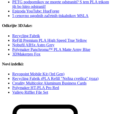
PETG podpornikov ne morete odstraniti? S tem PLA trikom
jih bo hitro odstranil!
Epizoda YouTube: HueForge
5 cenovno ugodnih začetnih tiskalnikov MSLA
Odkrijte 3DJake:
Recycling Fabrik
ReFill Premium PLA High Speed True Yellow
Nobufil ABSx Astro Grey
Polymaker Panchroma™ PLA Matte Army Blue
3DMakerpro Fox
Novi izdelki:
Revopoint Mobile Kit (3rd Gen)
Recycling Fabrik rPLA Refill "Nežna cvetlica" (roza)
Creality Multicolor Aluminum Business Cards
Polymaker HT-PLA Pro Red
Vallejo Riffler File Set