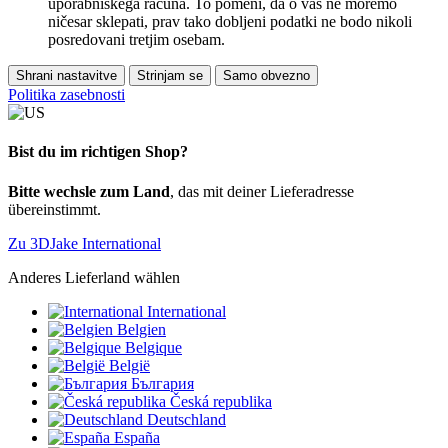
uporabniškega računa. To pomeni, da o vas ne moremo
ničesar sklepati, prav tako dobljeni podatki ne bodo nikoli
posredovani tretjim osebam.
Shrani nastavitve
Strinjam se
Samo obvezno
Politika zasebnosti
Bist du im richtigen Shop?
Bitte wechsle zum Land
, das mit deiner Lieferadresse
übereinstimmt.
Zu 3DJake International
Anderes Lieferland wählen
International
Belgien
Belgique
België
България
Česká republika
Deutschland
España