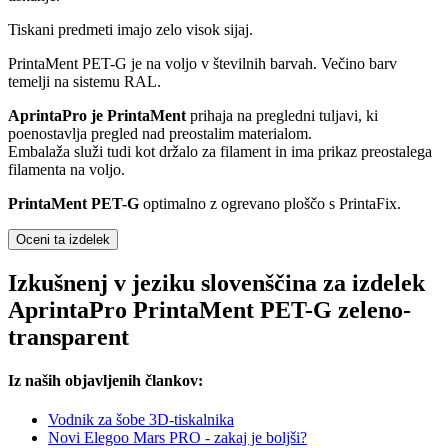
Tiskani predmeti imajo zelo visok sijaj.
PrintaMent PET-G je na voljo v številnih barvah. Večino barv
temelji na sistemu RAL.
AprintaPro je PrintaMent
prihaja na pregledni tuljavi, ki
poenostavlja pregled nad preostalim materialom.
Embalaža služi tudi kot držalo za filament in ima prikaz preostalega
filamenta na voljo.
PrintaMent PET-G
optimalno z ogrevano ploščo s PrintaFix.
Oceni ta izdelek
Izkušnenj v jeziku slovenščina za izdelek
AprintaPro PrintaMent PET-G zeleno-
transparent
Iz naših objavljenih člankov:
Vodnik za šobe 3D-tiskalnika
Novi Elegoo Mars PRO - zakaj je boljši?