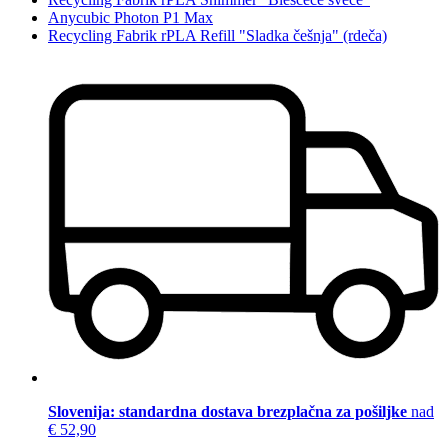
Anycubic Photon P1 Max
Recycling Fabrik rPLA Refill "Sladka češnja" (rdeča)
Slovenija: standardna dostava brezplačna za pošiljke
nad
€ 52,90