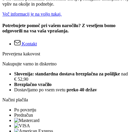
vpliv na okolje in podnebje.
Več informacij je na voljo tukaj.
Potrebujete pomoč pri vašem naročilu? Z veseljem bomo
odgovorili na vsa vaša vprašanja.
Kontakt
Preverjena kakovost
Nakupujte varno in diskretno
Slovenija: standardna dostava brezplačna za pošiljke
nad
€ 52,90
Brezplačno vračilo
Dostavljamo po vsem svetu
preko 40 držav
Načini plačila
Po povzetju
Predračun