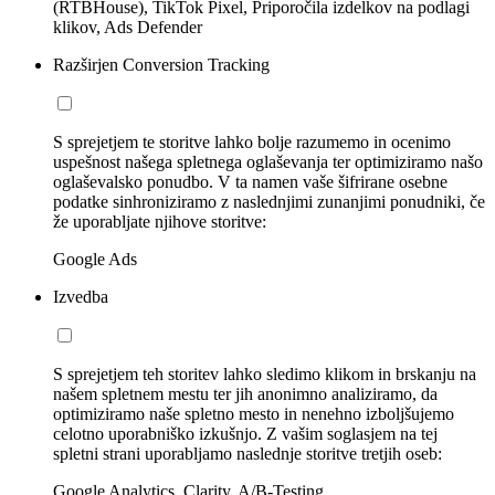
(RTBHouse), TikTok Pixel, Priporočila izdelkov na podlagi
klikov, Ads Defender
Razširjen Conversion Tracking
S sprejetjem te storitve lahko bolje razumemo in ocenimo
uspešnost našega spletnega oglaševanja ter optimiziramo našo
oglaševalsko ponudbo. V ta namen vaše šifrirane osebne
podatke sinhroniziramo z naslednjimi zunanjimi ponudniki, če
že uporabljate njihove storitve:
Google Ads
Izvedba
S sprejetjem teh storitev lahko sledimo klikom in brskanju na
našem spletnem mestu ter jih anonimno analiziramo, da
optimiziramo naše spletno mesto in nenehno izboljšujemo
celotno uporabniško izkušnjo. Z vašim soglasjem na tej
spletni strani uporabljamo naslednje storitve tretjih oseb:
Google Analytics, Clarity, A/B-Testing