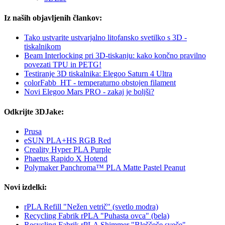
Iz naših objavljenih člankov:
Tako ustvarite ustvarjalno litofansko svetilko s 3D -
tiskalnikom
Beam Interlocking pri 3D-tiskanju: kako končno pravilno
povezati TPU in PETG!
Testiranje 3D tiskalnika: Elegoo Saturn 4 Ultra
colorFabb_HT - temperaturno obstojen filament
Novi Elegoo Mars PRO - zakaj je boljši?
Odkrijte 3DJake:
Prusa
eSUN PLA+HS RGB Red
Creality Hyper PLA Purple
Phaetus Rapido X Hotend
Polymaker Panchroma™ PLA Matte Pastel Peanut
Novi izdelki:
rPLA Refill "Nežen vetrič" (svetlo modra)
Recycling Fabrik rPLA "Puhasta ovca" (bela)
Recycling Fabrik rPLA Shimmer "Bleščeče sveče"