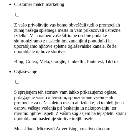
Customer match marketing
Z vašo privolitvijo vas bomo obveščali tudi o promocijah
zunaj našega spletnega mesta in vam prikazovali ustrezne
izdelke. V ta namen vaše šifrirane osebne podatke
sinhroniziramo z naslednjimi zunanjimi ponudniki in
uporabljamo njihove spletne oglaševalske kanale, če že
uporabljate njihove storitve:
Bing, Criteo, Meta, Google, LinkedIn, Pinterest, TikTok
Oglaševanje
S sprejetjem teh storitev vam lahko prikazujemo oglase,
prilagojene vašim interesom, sponzorirane vsebine ali
promocije za naše spletno mesto ali izdelke, ki temleljijo na
osnovi vašega vedenja pri brskanju in nakupovanju, ter
merimo njihov uspeh. Z vašim soglasjem na tej spletni strani
uporabljamo naslednje storitve tretjih oseb:
Meta-Pixel, Microsoft Advertising, creativecdn.com