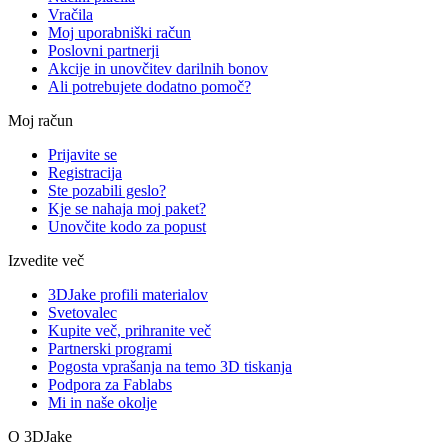
Vračila
Moj uporabniški račun
Poslovni partnerji
Akcije in unovčitev darilnih bonov
Ali potrebujete dodatno pomoč?
Moj račun
Prijavite se
Registracija
Ste pozabili geslo?
Kje se nahaja moj paket?
Unovčite kodo za popust
Izvedite več
3DJake profili materialov
Svetovalec
Kupite več, prihranite več
Partnerski programi
Pogosta vprašanja na temo 3D tiskanja
Podpora za Fablabs
Mi in naše okolje
O 3DJake