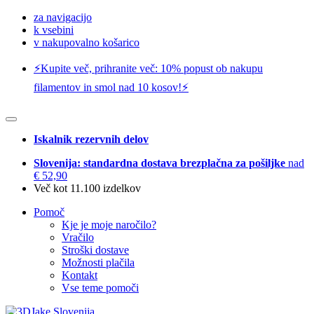
za navigacijo
k vsebini
v nakupovalno košarico
⚡️Kupite več, prihranite več: 10% popust ob nakupu
filamentov in smol nad 10 kosov!⚡️
Iskalnik rezervnih delov
Slovenija: standardna dostava brezplačna za pošiljke
nad
€ 52,90
Več kot 11.100 izdelkov
Pomoč
Kje je moje naročilo?
Vračilo
Stroški dostave
Možnosti plačila
Kontakt
Vse teme pomoči