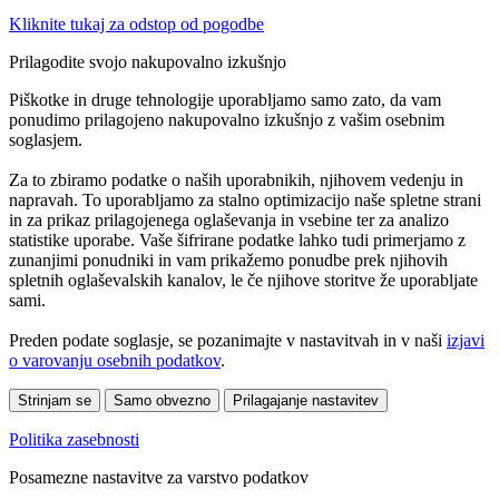
Kliknite tukaj za odstop od pogodbe
Prilagodite svojo nakupovalno izkušnjo
Piškotke in druge tehnologije uporabljamo samo zato, da vam
ponudimo prilagojeno nakupovalno izkušnjo z vašim osebnim
soglasjem.
Za to zbiramo podatke o naših uporabnikih, njihovem vedenju in
napravah. To uporabljamo za stalno optimizacijo naše spletne strani
in za prikaz prilagojenega oglaševanja in vsebine ter za analizo
statistike uporabe. Vaše šifrirane podatke lahko tudi primerjamo z
zunanjimi ponudniki in vam prikažemo ponudbe prek njihovih
spletnih oglaševalskih kanalov, le če njihove storitve že uporabljate
sami.
Preden podate soglasje, se pozanimajte v nastavitvah in v naši
izjavi
o varovanju osebnih podatkov
.
Strinjam se
Samo obvezno
Prilagajanje nastavitev
Politika zasebnosti
Posamezne nastavitve za varstvo podatkov