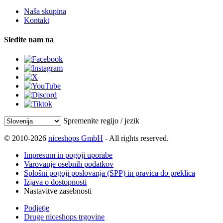
Naša skupina
Kontakt
Sledite nam na
Spremenite regijo / jezik
© 2010-2026
niceshops GmbH
- All rights reserved.
Impresum in pogoji uporabe
Varovanje osebnih podatkov
Splošni pogoji poslovanja (SPP) in pravica do preklica
Izjava o dostopnosti
Nastavitve zasebnosti
Podjetje
Druge niceshops trgovine