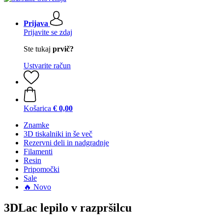
Prijava
Prijavite se zdaj
Ste tukaj
prvič?
Ustvarite račun
Košarica
€ 0,00
Znamke
3D tiskalniki in še več
Rezervni deli in nadgradnje
Filamenti
Resin
Pripomočki
Sale
🔥 Novo
3DLac lepilo v razpršilcu