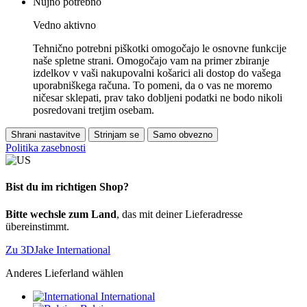
Nujno potrebno
Vedno aktivno
Tehnično potrebni piškotki omogočajo le osnovne funkcije
naše spletne strani. Omogočajo vam na primer zbiranje
izdelkov v vaši nakupovalni košarici ali dostop do vašega
uporabniškega računa. To pomeni, da o vas ne moremo
ničesar sklepati, prav tako dobljeni podatki ne bodo nikoli
posredovani tretjim osebam.
Shrani nastavitve
Strinjam se
Samo obvezno
Politika zasebnosti
Bist du im richtigen Shop?
Bitte wechsle zum Land
, das mit deiner Lieferadresse
übereinstimmt.
Zu 3DJake International
Anderes Lieferland wählen
International