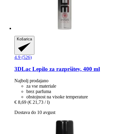
Košarica
4.9 (526)
3DLac
Lepilo za razpršitev, 400 ml
Najbolj prodajano
za vse materiale
brez parfuma
obstojnost na visoke temperature
€ 8,69
(€ 21,73 / l)
Dostava do 10 avgust