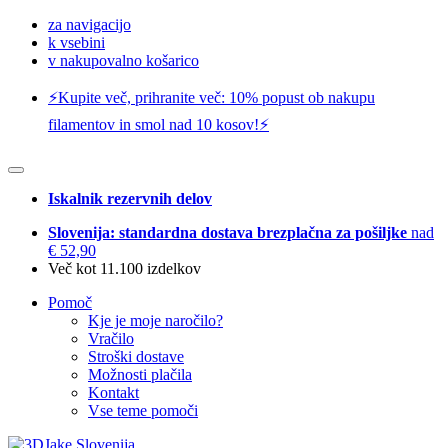
za navigacijo
k vsebini
v nakupovalno košarico
⚡️Kupite več, prihranite več: 10% popust ob nakupu
filamentov in smol nad 10 kosov!⚡️
Iskalnik rezervnih delov
Slovenija: standardna dostava brezplačna za pošiljke
nad
€ 52,90
Več kot 11.100 izdelkov
Pomoč
Kje je moje naročilo?
Vračilo
Stroški dostave
Možnosti plačila
Kontakt
Vse teme pomoči