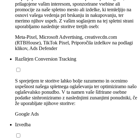
prilagojene vašim interesom, sponzorirane vsebine ali
promocije za naše spletno mesto ali izdelke, ki temleljijo na
osnovi vašega vedenja pri brskanju in nakupovanju, ter
merimo njihov uspeh. Z vašim soglasjem na tej spletni strani
uporabljamo naslednje storitve tretjih oseb:
Meta-Pixel, Microsoft Advertising, creativecdn.com
(RTBHouse), TikTok Pixel, Priporočila izdelkov na podlagi
klikov, Ads Defender
Razširjen Conversion Tracking
S sprejetjem te storitve lahko bolje razumemo in ocenimo
uspešnost našega spletnega oglaševanja ter optimiziramo našo
oglaševalsko ponudbo. V ta namen vaše šifrirane osebne
podatke sinhroniziramo z naslednjimi zunanjimi ponudniki, če
že uporabljate njihove storitve:
Google Ads
Izvedba