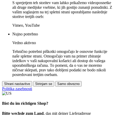
S sprejetjem teh storitev vam lahko prikažemo videoposnetke
ali druge medijske vsebine, ki jih gostijo zunanji ponudniki. Z
vašim soglasjem na tej spletni strani uporabljamo naslednje
storitve tretjih oseb:
Vimeo, YouTube
Nujno potrebno
Vedno aktivno
Tehnično potrebni piškotki omogočajo le osnovne funkcije
naše spletne strani. Omogočajo vam na primer zbiranje
izdelkov v vaši nakupovalni košarici ali dostop do vašega
uporabniškega računa. To pomeni, da o vas ne moremo
ničesar sklepati, prav tako dobljeni podatki ne bodo nikoli
posredovani tretjim osebam.
Shrani nastavitve
Strinjam se
Samo obvezno
Politika zasebnosti
Bist du im richtigen Shop?
Bitte wechsle zum Land
, das mit deiner Lieferadresse