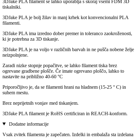
3DJake PLA filament se lahko uporablja s skoraj vsemi FDM 3D
tiskalniki.
3DJake PLA je bolj žilav in manj krhek kot konvencionalni PLA
filamenti.
3DJake PLA ima izredno dober premer in toleranco zaokroženosti,
ki je potrebna za 3D tiskanje.
3DJake PLA je na voljo v različnih barvah in ne pušča nobene želje
neizpolnjene.
Zaradi nizke stopnje popačitve, se lahko filament tiska brez
ogrevane gradbene plošče. Če imate ogrevano ploščo, lahko to
nastavite na približno 40-60 °C
Priporočljivo je, da se filamenti hrani na hladnem (15-25 ° C) in
suhem mestu.
Brez neprijetnih vonjav med tiskanjem.
3DJake PLA filament je RoHS certificiran in REACH-konform.
Dodatne informacije
Vsak zvitek filamenta je zapečaten. Izdelki in embalaža sta izdelana