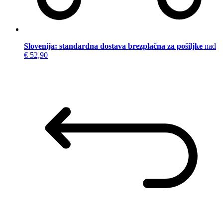
Slovenija: standardna dostava brezplačna za pošiljke
nad
€ 52,90