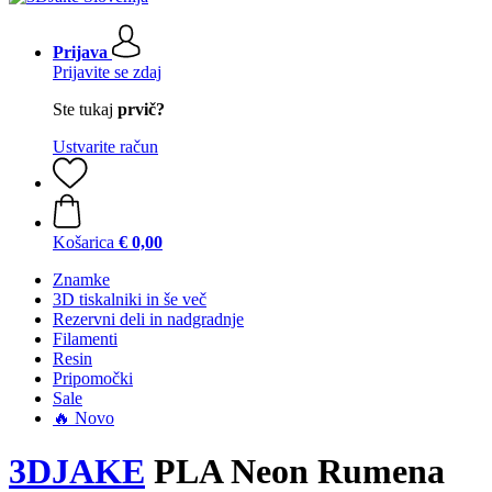
Prijava
Prijavite se zdaj
Ste tukaj
prvič?
Ustvarite račun
Košarica
€ 0,00
Znamke
3D tiskalniki in še več
Rezervni deli in nadgradnje
Filamenti
Resin
Pripomočki
Sale
🔥 Novo
3DJAKE
PLA Neon Rumena