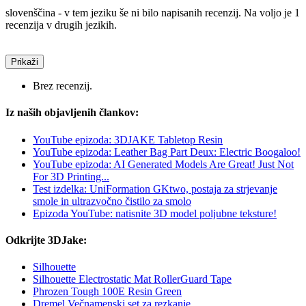
slovenščina - v tem jeziku še ni bilo napisanih recenzij. Na voljo je 1
recenzija v drugih jezikih.
Prikaži
Brez recenzij.
Iz naših objavljenih člankov:
YouTube epizoda: 3DJAKE Tabletop Resin
YouTube epizoda: Leather Bag Part Deux: Electric Boogaloo!
YouTube epizoda: AI Generated Models Are Great! Just Not
For 3D Printing...
Test izdelka: UniFormation GKtwo, postaja za strjevanje
smole in ultrazvočno čistilo za smolo
Epizoda YouTube: natisnite 3D model poljubne teksture!
Odkrijte 3DJake:
Silhouette
Silhouette Electrostatic Mat RollerGuard Tape
Phrozen Tough 100E Resin Green
Dremel Večnamenski set za rezkanje