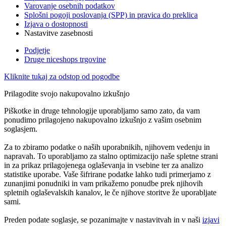
Varovanje osebnih podatkov
Splošni pogoji poslovanja (SPP) in pravica do preklica
Izjava o dostopnosti
Nastavitve zasebnosti
Podjetje
Druge niceshops trgovine
Kliknite tukaj za odstop od pogodbe
Prilagodite svojo nakupovalno izkušnjo
Piškotke in druge tehnologije uporabljamo samo zato, da vam
ponudimo prilagojeno nakupovalno izkušnjo z vašim osebnim
soglasjem.
Za to zbiramo podatke o naših uporabnikih, njihovem vedenju in
napravah. To uporabljamo za stalno optimizacijo naše spletne strani
in za prikaz prilagojenega oglaševanja in vsebine ter za analizo
statistike uporabe. Vaše šifrirane podatke lahko tudi primerjamo z
zunanjimi ponudniki in vam prikažemo ponudbe prek njihovih
spletnih oglaševalskih kanalov, le če njihove storitve že uporabljate
sami.
Preden podate soglasje, se pozanimajte v nastavitvah in v naši
izjavi