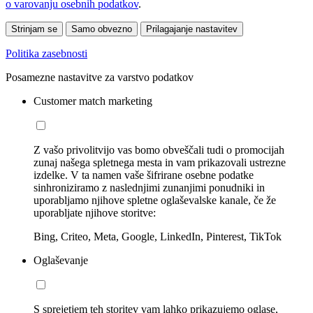
o varovanju osebnih podatkov
.
Strinjam se
Samo obvezno
Prilagajanje nastavitev
Politika zasebnosti
Posamezne nastavitve za varstvo podatkov
Customer match marketing
Z vašo privolitvijo vas bomo obveščali tudi o promocijah
zunaj našega spletnega mesta in vam prikazovali ustrezne
izdelke. V ta namen vaše šifrirane osebne podatke
sinhroniziramo z naslednjimi zunanjimi ponudniki in
uporabljamo njihove spletne oglaševalske kanale, če že
uporabljate njihove storitve:
Bing, Criteo, Meta, Google, LinkedIn, Pinterest, TikTok
Oglaševanje
S sprejetjem teh storitev vam lahko prikazujemo oglase,