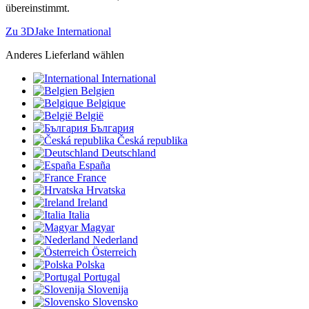
übereinstimmt.
Zu 3DJake International
Anderes Lieferland wählen
International
Belgien
Belgique
België
България
Česká republika
Deutschland
España
France
Hrvatska
Ireland
Italia
Magyar
Nederland
Österreich
Polska
Portugal
Slovenija
Slovensko