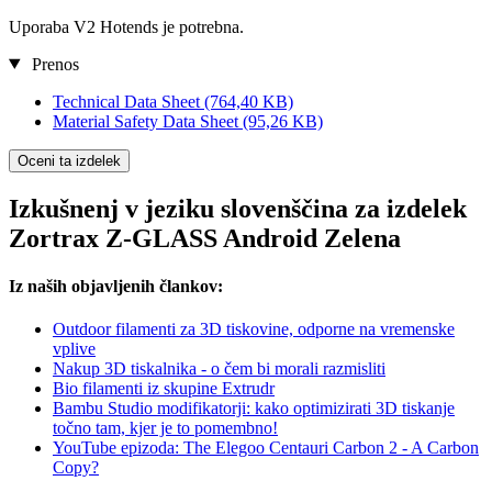
Uporaba V2 Hotends je potrebna.
Prenos
Technical Data Sheet
(764,40 KB)
Material Safety Data Sheet
(95,26 KB)
Oceni ta izdelek
Izkušnenj v jeziku slovenščina za izdelek
Zortrax Z-GLASS Android Zelena
Iz naših objavljenih člankov:
Outdoor filamenti za 3D tiskovine, odporne na vremenske
vplive
Nakup 3D tiskalnika - o čem bi morali razmisliti
Bio filamenti iz skupine Extrudr
Bambu Studio modifikatorji: kako optimizirati 3D tiskanje
točno tam, kjer je to pomembno!
YouTube epizoda: The Elegoo Centauri Carbon 2 - A Carbon
Copy?