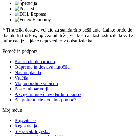
* Ti stroški dostave veljajo za standardno pošiljanje. Lahko pride do
dodatnih stroškov, npr. zaradi teže, velikosti ali lastnosti izdelkov. Te
informacije najdete neposredno v opisu izdelka.
Pomoč in podpora
Kako oddati naročilo
Odprema in dostava naročila
Načini plačila
Vračila
Moj uporabniški račun
Poslovni partnerji
Akcije in unovčitev darilnih bonov
Ali potrebujete dodatno pomoč?
Moj račun
Prijavite se
Registracija
Ste pozabili geslo?