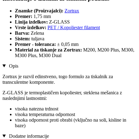
Znamke (Proizvajalci):
Zortrax
Premer:
1,75 mm
Linija izdelkov:
Z-GLASS
Vrste izdelkov:
PET / Kopoliester filament
Barva:
Zelena
Sistem:
tuljava
Premer - toleranca:
± 0,05 mm
Material za tiskanje za Zortrax:
M200, M200 Plus, M300,
M300 Plus, M300 Dual
Opis
Zortrax je razvil edinstveno, togo formulo za tiskalnik za
transculentne komponente.
Z-GLASS je termoplastičem kopoliester, steklena mešanica z
naslednjimi lastnostmi:
visoka natezna trdnost
visoka temperaturna odpornost
visoka odpornost proti obrabi (vključno na soli, kisline in
baze)
Dodatne informacije