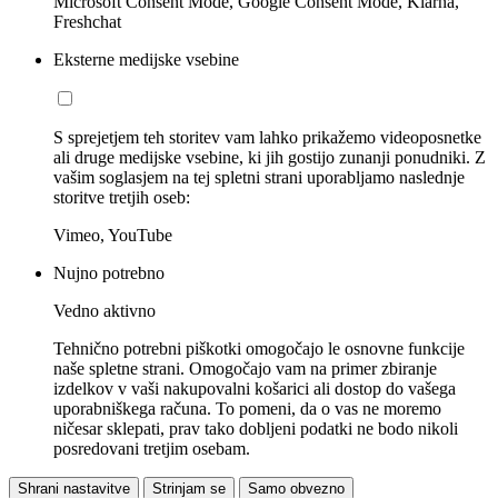
Microsoft Consent Mode, Google Consent Mode, Klarna,
Freshchat
Eksterne medijske vsebine
S sprejetjem teh storitev vam lahko prikažemo videoposnetke
ali druge medijske vsebine, ki jih gostijo zunanji ponudniki. Z
vašim soglasjem na tej spletni strani uporabljamo naslednje
storitve tretjih oseb:
Vimeo, YouTube
Nujno potrebno
Vedno aktivno
Tehnično potrebni piškotki omogočajo le osnovne funkcije
naše spletne strani. Omogočajo vam na primer zbiranje
izdelkov v vaši nakupovalni košarici ali dostop do vašega
uporabniškega računa. To pomeni, da o vas ne moremo
ničesar sklepati, prav tako dobljeni podatki ne bodo nikoli
posredovani tretjim osebam.
Shrani nastavitve
Strinjam se
Samo obvezno