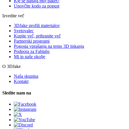
Kje se nahaja moj paket?
Unovčite kodo za popust
Izvedite več
3DJake profili materialov
Svetovalec
Kupite več, prihranite več
Partnerski programi
Pogosta vprašanja na temo 3D tiskanja
Podpora za Fablabs
Mi in naše okolje
O 3DJake
Naša skupina
Kontakt
Sledite nam na