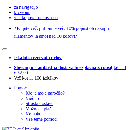
za navigacijo
k vsebini
v nakupovalno košarico
⚡️Kupite več, prihranite več: 10% popust ob nakupu
filamentov in smol nad 10 kosov!⚡️
Iskalnik rezervnih delov
Slovenija: standardna dostava brezplačna za pošiljke
nad
€ 52,90
Več kot 11.100 izdelkov
Pomoč
Kje je moje naročilo?
Vračilo
Stroški dostave
Možnosti plačila
Kontakt
Vse teme pomoči