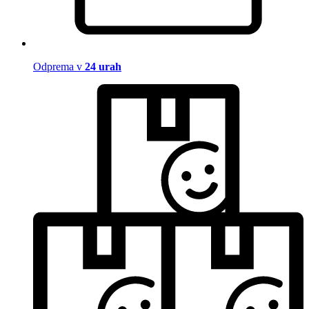
Odprema v
24 urah