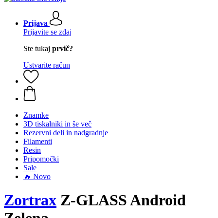
Prijava
Prijavite se zdaj
Ste tukaj
prvič?
Ustvarite račun
Znamke
3D tiskalniki in še več
Rezervni deli in nadgradnje
Filamenti
Resin
Pripomočki
Sale
🔥 Novo
Zortrax
Z-GLASS Android