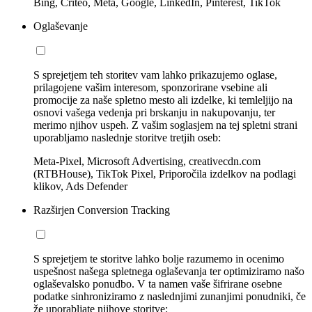
Bing, Criteo, Meta, Google, LinkedIn, Pinterest, TikTok
Oglaševanje
S sprejetjem teh storitev vam lahko prikazujemo oglase,
prilagojene vašim interesom, sponzorirane vsebine ali
promocije za naše spletno mesto ali izdelke, ki temleljijo na
osnovi vašega vedenja pri brskanju in nakupovanju, ter
merimo njihov uspeh. Z vašim soglasjem na tej spletni strani
uporabljamo naslednje storitve tretjih oseb:
Meta-Pixel, Microsoft Advertising, creativecdn.com
(RTBHouse), TikTok Pixel, Priporočila izdelkov na podlagi
klikov, Ads Defender
Razširjen Conversion Tracking
S sprejetjem te storitve lahko bolje razumemo in ocenimo
uspešnost našega spletnega oglaševanja ter optimiziramo našo
oglaševalsko ponudbo. V ta namen vaše šifrirane osebne
podatke sinhroniziramo z naslednjimi zunanjimi ponudniki, če
že uporabljate njihove storitve: