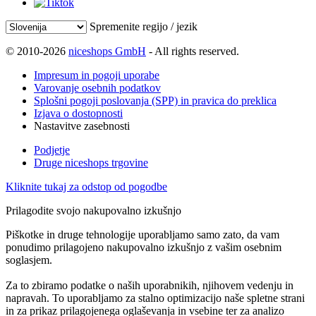
Spremenite regijo / jezik
© 2010-2026
niceshops GmbH
- All rights reserved.
Impresum in pogoji uporabe
Varovanje osebnih podatkov
Splošni pogoji poslovanja (SPP) in pravica do preklica
Izjava o dostopnosti
Nastavitve zasebnosti
Podjetje
Druge niceshops trgovine
Kliknite tukaj za odstop od pogodbe
Prilagodite svojo nakupovalno izkušnjo
Piškotke in druge tehnologije uporabljamo samo zato, da vam
ponudimo prilagojeno nakupovalno izkušnjo z vašim osebnim
soglasjem.
Za to zbiramo podatke o naših uporabnikih, njihovem vedenju in
napravah. To uporabljamo za stalno optimizacijo naše spletne strani
in za prikaz prilagojenega oglaševanja in vsebine ter za analizo