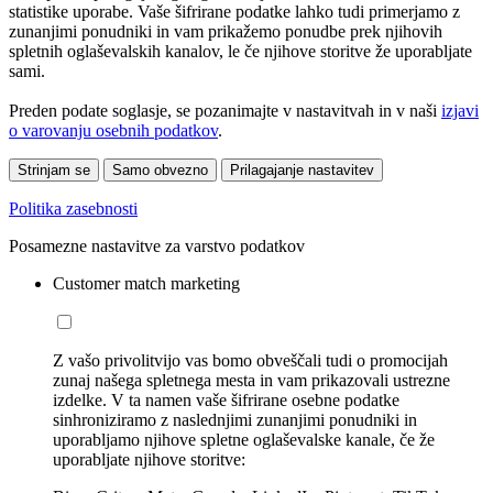
statistike uporabe. Vaše šifrirane podatke lahko tudi primerjamo z
zunanjimi ponudniki in vam prikažemo ponudbe prek njihovih
spletnih oglaševalskih kanalov, le če njihove storitve že uporabljate
sami.
Preden podate soglasje, se pozanimajte v nastavitvah in v naši
izjavi
o varovanju osebnih podatkov
.
Strinjam se
Samo obvezno
Prilagajanje nastavitev
Politika zasebnosti
Posamezne nastavitve za varstvo podatkov
Customer match marketing
Z vašo privolitvijo vas bomo obveščali tudi o promocijah
zunaj našega spletnega mesta in vam prikazovali ustrezne
izdelke. V ta namen vaše šifrirane osebne podatke
sinhroniziramo z naslednjimi zunanjimi ponudniki in
uporabljamo njihove spletne oglaševalske kanale, če že
uporabljate njihove storitve: