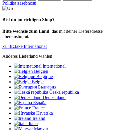
Politika zasebnosti
Bist du im richtigen Shop?
Bitte wechsle zum Land
, das mit deiner Lieferadresse
übereinstimmt.
Zu 3DJake International
Anderes Lieferland wählen
International
Belgien
Belgique
België
България
Česká republika
Deutschland
España
France
Hrvatska
Ireland
Italia
Magyar