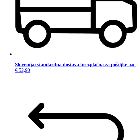
Slovenija: standardna dostava brezplačna za pošiljke
nad
€ 52,90