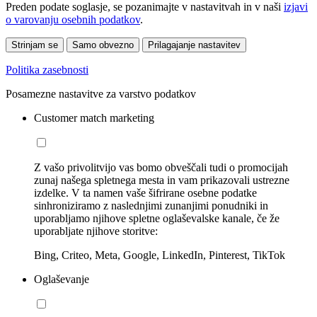
Preden podate soglasje, se pozanimajte v nastavitvah in v naši
izjavi
o varovanju osebnih podatkov
.
Strinjam se
Samo obvezno
Prilagajanje nastavitev
Politika zasebnosti
Posamezne nastavitve za varstvo podatkov
Customer match marketing
Z vašo privolitvijo vas bomo obveščali tudi o promocijah
zunaj našega spletnega mesta in vam prikazovali ustrezne
izdelke. V ta namen vaše šifrirane osebne podatke
sinhroniziramo z naslednjimi zunanjimi ponudniki in
uporabljamo njihove spletne oglaševalske kanale, če že
uporabljate njihove storitve:
Bing, Criteo, Meta, Google, LinkedIn, Pinterest, TikTok
Oglaševanje