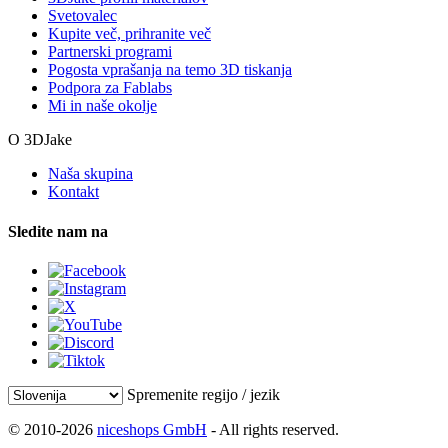
Svetovalec
Kupite več, prihranite več
Partnerski programi
Pogosta vprašanja na temo 3D tiskanja
Podpora za Fablabs
Mi in naše okolje
O 3DJake
Naša skupina
Kontakt
Sledite nam na
Spremenite regijo / jezik
© 2010-2026
niceshops GmbH
- All rights reserved.