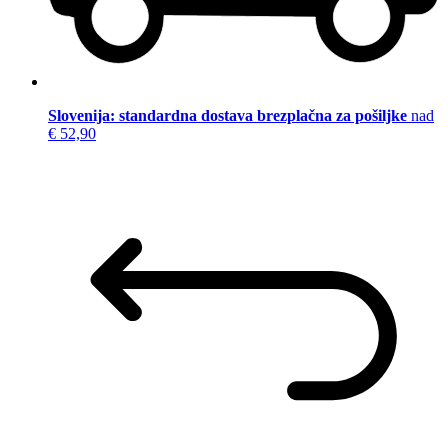
Slovenija: standardna dostava brezplačna za pošiljke
nad
€ 52,90