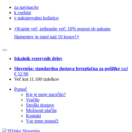
za navigacijo
k vsebini
v nakupovalno košarico
⚡️Kupite več, prihranite več: 10% popust ob nakupu
filamentov in smol nad 10 kosov!⚡️
Iskalnik rezervnih delov
Slovenija: standardna dostava brezplačna za pošiljke
nad
€ 52,90
Več kot 11.100 izdelkov
Pomoč
Kje je moje naročilo?
Vračilo
Stroški dostave
Možnosti plačila
Kontakt
Vse teme pomoči