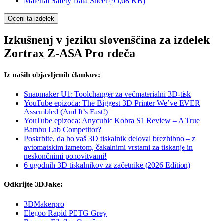
Material Safety Data Sheet
(95,68 KB)
Oceni ta izdelek
Izkušnenj v jeziku slovenščina za izdelek
Zortrax Z-ASA Pro rdeča
Iz naših objavljenih člankov:
Snapmaker U1: Toolchanger za večmaterialni 3D-tisk
YouTube epizoda: The Biggest 3D Printer We’ve EVER
Assembled (And It’s Fast!)
YouTube epizoda: Anycubic Kobra S1 Review – A True
Bambu Lab Competitor?
Poskrbite, da bo vaš 3D tiskalnik deloval brezhibno – z
avtomatskim izmetom, čakalnimi vrstami za tiskanje in
neskončnimi ponovitvami!
6 ugodnih 3D tiskalnikov za začetnike (2026 Edition)
Odkrijte 3DJake:
3DMakerpro
Elegoo Rapid PETG Grey