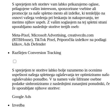
S sprejetjem teh storitev vam lahko prikazujemo oglase,
prilagojene vašim interesom, sponzorirane vsebine ali
promocije za naše spletno mesto ali izdelke, ki temleljijo na
osnovi vašega vedenja pri brskanju in nakupovanju, ter
merimo njihov uspeh. Z vašim soglasjem na tej spletni strani
uporabljamo naslednje storitve tretjih oseb:
Meta-Pixel, Microsoft Advertising, creativecdn.com
(RTBHouse), TikTok Pixel, Priporočila izdelkov na podlagi
klikov, Ads Defender
Razširjen Conversion Tracking
S sprejetjem te storitve lahko bolje razumemo in ocenimo
uspešnost našega spletnega oglaševanja ter optimiziramo našo
oglaševalsko ponudbo. V ta namen vaše šifrirane osebne
podatke sinhroniziramo z naslednjimi zunanjimi ponudniki, če
že uporabljate njihove storitve:
Google Ads
Izvedba