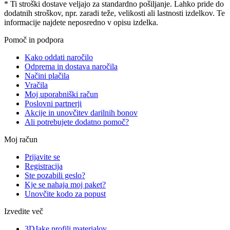
* Ti stroški dostave veljajo za standardno pošiljanje. Lahko pride do
dodatnih stroškov, npr. zaradi teže, velikosti ali lastnosti izdelkov. Te
informacije najdete neposredno v opisu izdelka.
Pomoč in podpora
Kako oddati naročilo
Odprema in dostava naročila
Načini plačila
Vračila
Moj uporabniški račun
Poslovni partnerji
Akcije in unovčitev darilnih bonov
Ali potrebujete dodatno pomoč?
Moj račun
Prijavite se
Registracija
Ste pozabili geslo?
Kje se nahaja moj paket?
Unovčite kodo za popust
Izvedite več
3DJake profili materialov