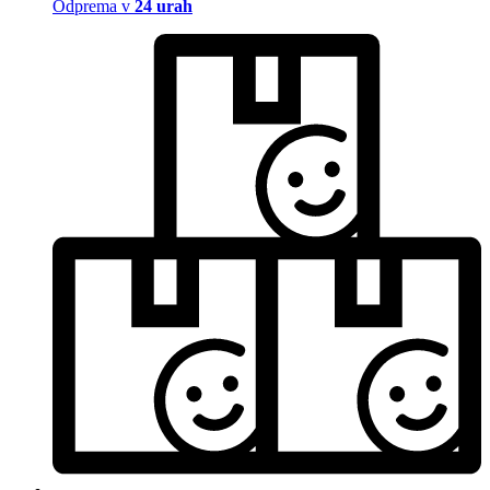
Odprema v
24 urah