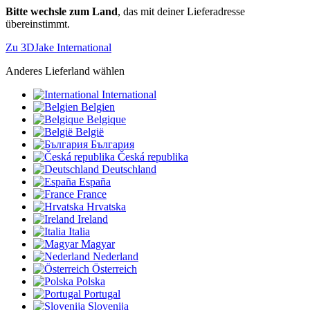
Bitte wechsle zum Land
, das mit deiner Lieferadresse
übereinstimmt.
Zu 3DJake International
Anderes Lieferland wählen
International
Belgien
Belgique
België
България
Česká republika
Deutschland
España
France
Hrvatska
Ireland
Italia
Magyar
Nederland
Österreich
Polska
Portugal
Slovenija