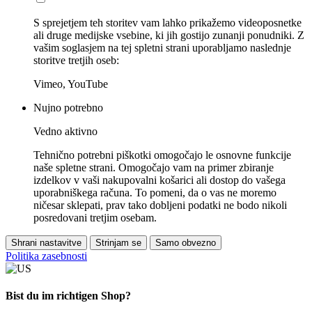
S sprejetjem teh storitev vam lahko prikažemo videoposnetke
ali druge medijske vsebine, ki jih gostijo zunanji ponudniki. Z
vašim soglasjem na tej spletni strani uporabljamo naslednje
storitve tretjih oseb:
Vimeo, YouTube
Nujno potrebno
Vedno aktivno
Tehnično potrebni piškotki omogočajo le osnovne funkcije
naše spletne strani. Omogočajo vam na primer zbiranje
izdelkov v vaši nakupovalni košarici ali dostop do vašega
uporabniškega računa. To pomeni, da o vas ne moremo
ničesar sklepati, prav tako dobljeni podatki ne bodo nikoli
posredovani tretjim osebam.
Shrani nastavitve
Strinjam se
Samo obvezno
Politika zasebnosti
Bist du im richtigen Shop?