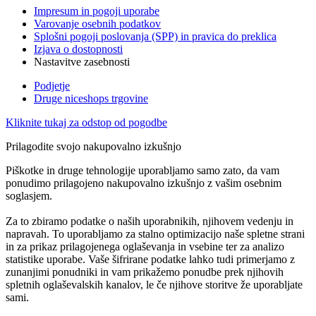
Impresum in pogoji uporabe
Varovanje osebnih podatkov
Splošni pogoji poslovanja (SPP) in pravica do preklica
Izjava o dostopnosti
Nastavitve zasebnosti
Podjetje
Druge niceshops trgovine
Kliknite tukaj za odstop od pogodbe
Prilagodite svojo nakupovalno izkušnjo
Piškotke in druge tehnologije uporabljamo samo zato, da vam
ponudimo prilagojeno nakupovalno izkušnjo z vašim osebnim
soglasjem.
Za to zbiramo podatke o naših uporabnikih, njihovem vedenju in
napravah. To uporabljamo za stalno optimizacijo naše spletne strani
in za prikaz prilagojenega oglaševanja in vsebine ter za analizo
statistike uporabe. Vaše šifrirane podatke lahko tudi primerjamo z
zunanjimi ponudniki in vam prikažemo ponudbe prek njihovih
spletnih oglaševalskih kanalov, le če njihove storitve že uporabljate
sami.