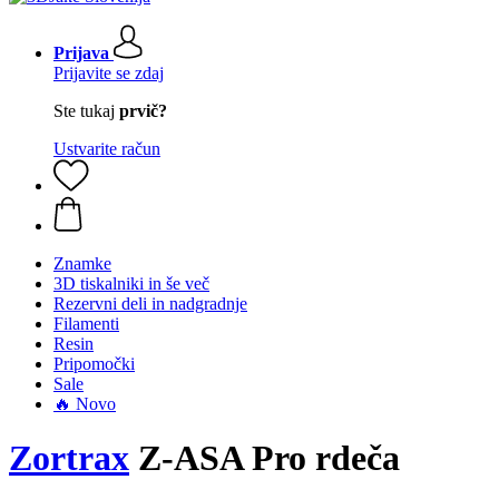
Prijava
Prijavite se zdaj
Ste tukaj
prvič?
Ustvarite račun
Znamke
3D tiskalniki in še več
Rezervni deli in nadgradnje
Filamenti
Resin
Pripomočki
Sale
🔥 Novo
Zortrax
Z-ASA Pro rdeča