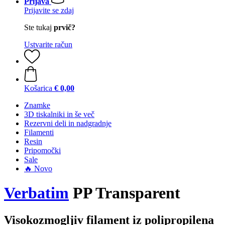
Prijava
Prijavite se zdaj
Ste tukaj
prvič?
Ustvarite račun
Košarica
€ 0,00
Znamke
3D tiskalniki in še več
Rezervni deli in nadgradnje
Filamenti
Resin
Pripomočki
Sale
🔥 Novo
Verbatim
PP Transparent
Visokozmogljiv filament iz polipropilena