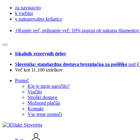
za navigacijo
k vsebini
v nakupovalno košarico
⚡️Kupite več, prihranite več: 10% popust ob nakupu filamentov
Iskalnik rezervnih delov
Slovenija: standardna dostava brezplačna za pošiljke
nad €
Več kot 11.100 izdelkov
Pomoč
Kje je moje naročilo?
Vračilo
Stroški dostave
Možnosti plačila
Kontakt
Vse teme pomoči