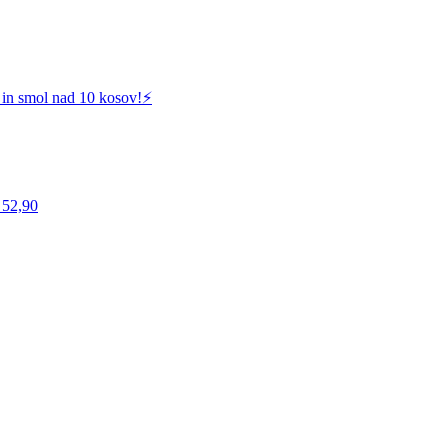
 in smol nad 10 kosov!⚡️
 52,90