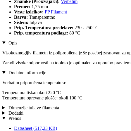
Znamke (Proizvajalci):
Verbatim
Premer:
1,75 mm
Vrste izdelkov:
PP Filament
Barva:
Transparentno
Sistem:
tuljava
Prip. Temperatura predelave:
230 - 250 °C
Prip. temperatura podlage:
80 °C
Opis
Visokozmogljiv filametn iz polipropilena je še posebej zasnovan za u
Zaradi visoke odpornosti na toploto je optimalen za uporabo prav tem 
Dodatne informacije
Verbatim priporočena temperatura:
Temperatura tiska: okoli 220 °C
Temperatura ogrevane plošče: okoli 100 °C
Dimenzije tuljave filamenta
Dodatki
Prenos
Datasheet
(517,23 KB)