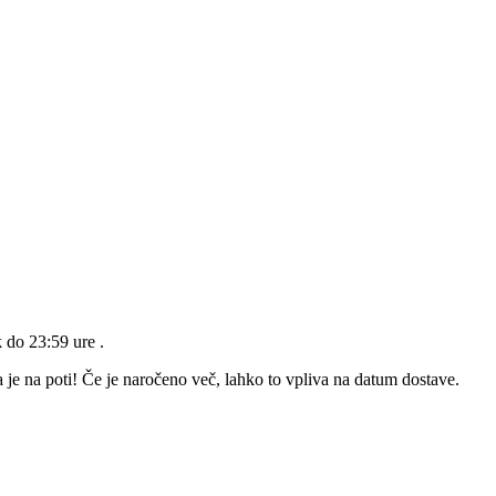
k do 23:59 ure
.
 je na poti! Če je naročeno več, lahko to vpliva na datum dostave.