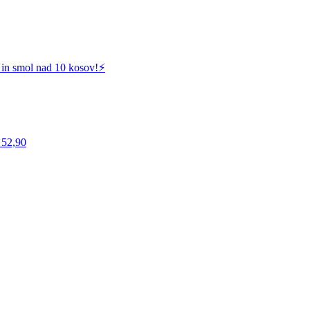
 in smol nad 10 kosov!⚡️
 52,90