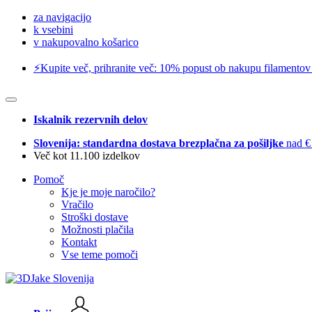
za navigacijo
k vsebini
v nakupovalno košarico
⚡️Kupite več, prihranite več: 10% popust ob nakupu filamentov
Iskalnik rezervnih delov
Slovenija: standardna dostava brezplačna za pošiljke
nad €
Več kot 11.100 izdelkov
Pomoč
Kje je moje naročilo?
Vračilo
Stroški dostave
Možnosti plačila
Kontakt
Vse teme pomoči