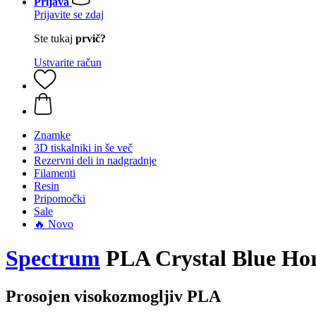
Prijava
Prijavite se zdaj
Ste tukaj
prvič?
Ustvarite račun
Znamke
3D tiskalniki in še več
Rezervni deli in nadgradnje
Filamenti
Resin
Pripomočki
Sale
🔥 Novo
Spectrum
PLA Crystal Blue Hor
Prosojen visokozmogljiv PLA