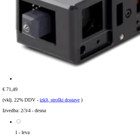
€ 71,49
(vklj. 22% DDV
-
izklj. stroški dostave
)
Izvedba:
2/3/4 - desna
1 - leva