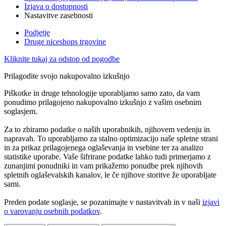
Izjava o dostopnosti
Nastavitve zasebnosti
Podjetje
Druge niceshops trgovine
Kliknite tukaj za odstop od pogodbe
Prilagodite svojo nakupovalno izkušnjo
Piškotke in druge tehnologije uporabljamo samo zato, da vam
ponudimo prilagojeno nakupovalno izkušnjo z vašim osebnim
soglasjem.
Za to zbiramo podatke o naših uporabnikih, njihovem vedenju in
napravah. To uporabljamo za stalno optimizacijo naše spletne strani
in za prikaz prilagojenega oglaševanja in vsebine ter za analizo
statistike uporabe. Vaše šifrirane podatke lahko tudi primerjamo z
zunanjimi ponudniki in vam prikažemo ponudbe prek njihovih
spletnih oglaševalskih kanalov, le če njihove storitve že uporabljate
sami.
Preden podate soglasje, se pozanimajte v nastavitvah in v naši
izjavi
o varovanju osebnih podatkov
.