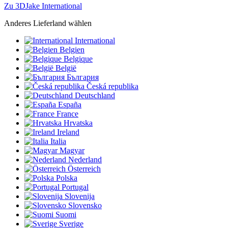
Zu 3DJake International
Anderes Lieferland wählen
International
Belgien
Belgique
België
България
Česká republika
Deutschland
España
France
Hrvatska
Ireland
Italia
Magyar
Nederland
Österreich
Polska
Portugal
Slovenija
Slovensko
Suomi
Sverige