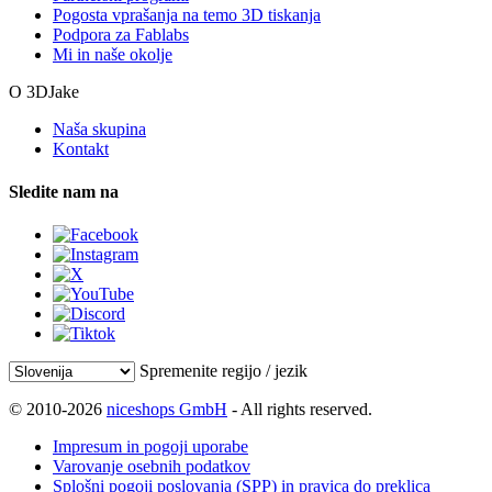
Pogosta vprašanja na temo 3D tiskanja
Podpora za Fablabs
Mi in naše okolje
O 3DJake
Naša skupina
Kontakt
Sledite nam na
Spremenite regijo / jezik
© 2010-2026
niceshops GmbH
- All rights reserved.
Impresum in pogoji uporabe
Varovanje osebnih podatkov
Splošni pogoji poslovanja (SPP) in pravica do preklica