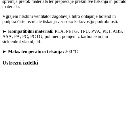
spremlja pretok materiala ter preprečuje prekinitve tiskanja in potrato
materiala.
Vgrajeni hladilni ventilator zagotavlja hitro ohlajanje hotend in
podpira čiste rezultate tiskanja z visoko kakovostjo podrobnosti.
►
Kompatibilni materiali:
PLA, PETG, TPU, PVA, PET, ABS,
ASA, PA, PC, PCTG, polimeri, polnjeni z karbonskimi in
steklenimi vlakni, itd.
►
Maks. temperatura tiskanja:
300 °C
Ustrezni izdelki