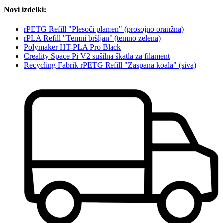
Novi izdelki:
rPETG Refill "Plesoči plamen" (prosojno oranžna)
rPLA Refill "Temni bršljan" (temno zelena)
Polymaker HT-PLA Pro Black
Creality Space Pi V2 sušilna škatla za filament
Recycling Fabrik rPETG Refill "Zaspana koala" (siva)