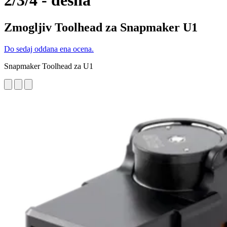
2/3/4 - desna
Zmogljiv Toolhead za Snapmaker U1
Do sedaj oddana ena ocena.
Snapmaker Toolhead za U1