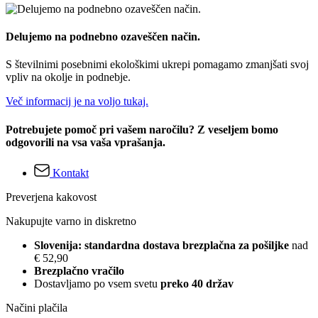
Delujemo na podnebno ozaveščen način.
S številnimi posebnimi ekološkimi ukrepi pomagamo zmanjšati svoj
vpliv na okolje in podnebje.
Več informacij je na voljo tukaj.
Potrebujete pomoč pri vašem naročilu? Z veseljem bomo
odgovorili na vsa vaša vprašanja.
Kontakt
Preverjena kakovost
Nakupujte varno in diskretno
Slovenija: standardna dostava brezplačna za pošiljke
nad
€ 52,90
Brezplačno vračilo
Dostavljamo po vsem svetu
preko 40 držav
Načini plačila