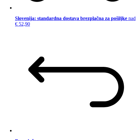
Slovenija: standardna dostava brezplačna za pošiljke
nad
€ 52,90