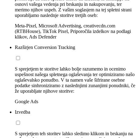
osnovi vašega vedenja pri brskanju in nakupovanju, ter
merimo njihov uspeh. Z vašim soglasjem na tej spletni strani
uporabljamo naslednje storitve tretjih oseb:
Meta-Pixel, Microsoft Advertising, creativecdn.com
(RTBHouse), TikTok Pixel, Priporočila izdelkov na podlagi
klikov, Ads Defender
Razširjen Conversion Tracking
S sprejetjem te storitve lahko bolje razumemo in ocenimo
uspešnost našega spletnega oglaševanja ter optimiziramo našo
oglaševalsko ponudbo. V ta namen vaše šifrirane osebne
podatke sinhroniziramo z naslednjimi zunanjimi ponudniki, če
že uporabljate njihove storitve:
Google Ads
Izvedba
S sprejetjem teh storitev lahko sledimo klikom in brskanju na