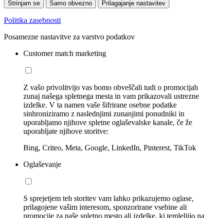
Strinjam se
Samo obvezno
Prilagajanje nastavitev
Politika zasebnosti
Posamezne nastavitve za varstvo podatkov
Customer match marketing
Z vašo privolitvijo vas bomo obveščali tudi o promocijah
zunaj našega spletnega mesta in vam prikazovali ustrezne
izdelke. V ta namen vaše šifrirane osebne podatke
sinhroniziramo z naslednjimi zunanjimi ponudniki in
uporabljamo njihove spletne oglaševalske kanale, če že
uporabljate njihove storitve:
Bing, Criteo, Meta, Google, LinkedIn, Pinterest, TikTok
Oglaševanje
S sprejetjem teh storitev vam lahko prikazujemo oglase,
prilagojene vašim interesom, sponzorirane vsebine ali
promocije za naše spletno mesto ali izdelke, ki temleljijo na