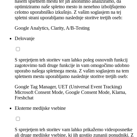
našem spletnem mestu ter jih anonimno analiziramo, da
optimiziramo naše spletno mesto in nenehno izboljšujemo
celotno uporabniško izkušnjo. Z vašim soglasjem na tej
spletni strani uporabljamo naslednje storitve tretjih oseb:
Google Analytics, Clarity, A/B-Testing
Delovanje
S sprejetjem teh storitev vam lahko poleg osnovnih funkcij
zagotovimo tudi druge funkcije in vam omogočimo udobno
uporabo našega spletnega mesta. Z vašim soglasjem na tem
spletnem mestu uporabljamo naslednje storitve tretjih oseb:
Google Tag Manager, UET (Universal Event Tracking)
Microsoft Consent Mode, Google Consent Mode, Klarna,
Freshchat
Eksterne medijske vsebine
S sprejetjem teh storitev vam lahko prikažemo videoposnetke
ali druge medijske vsebine, ki jih gostijo zunanji ponudniki. Z