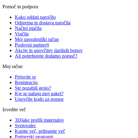
Pomoč in podpora
Kako oddati naročilo
Odprema in dostava naročila
Načini plačila
Vračila
Moj uporabniški račun
Poslovni partnerji
Akcije in unovčitev darilnih bonov
Ali potrebujete dodatno pomoč?
Moj račun
Prijavite se
Registracija
Ste pozabili geslo?
Kje se nahaja moj paket?
Unovčite kodo za popust
Izvedite več
3DJake profili materialov
Svetovalec
Kupite več, prihranite več
Partnerski programi