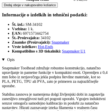
Dodaj oboje v nakupovalno košarico
Informacije o izdelkih in tehnični podatki:
Št. izd.:
SM-34102
Vsebina:
1 k.
EAN:
6971573442754
Št.-Proizvajalca:
34102
Znamke (Proizvajalci):
Snapmaker
Vrste izdelkov:
Hot-Ends
Kompatibilno s 3D tiskalniki:
Snapmaker U1
Opis
Snapmaker Toolhead združuje robustno konstrukcijo, natančno
upravljanje in pametne funkcije v kompaktni enoti. Opremljen z 0,4
mm šobo iz nerjavečega jekla podpira številne materiale, kot so
PLA, PETG, TPU ali PVA, zato je primeren za najrazličnejše
uporabe.
Stabilna zasnova je namenjena dolgi življenjski dobi in zagotavlja
zanesljivo zmogljivost tudi pri pogosti uporabi. Vgrajen induktivni
senzor omogoča samodejno kalibracijo in poskrbi za natančno
nastavitev. Hkrati zaznavanje izteka filamenta v realnem času