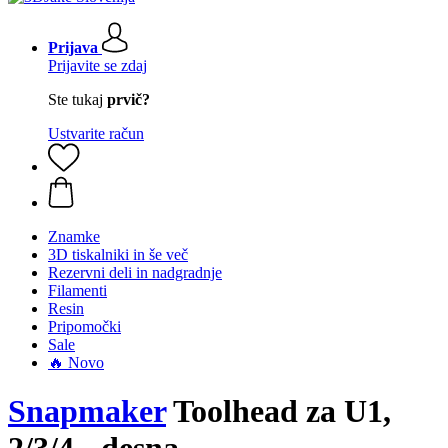
Prijava
Prijavite se zdaj
Ste tukaj
prvič?
Ustvarite račun
Znamke
3D tiskalniki in še več
Rezervni deli in nadgradnje
Filamenti
Resin
Pripomočki
Sale
🔥 Novo
Snapmaker
Toolhead za U1,