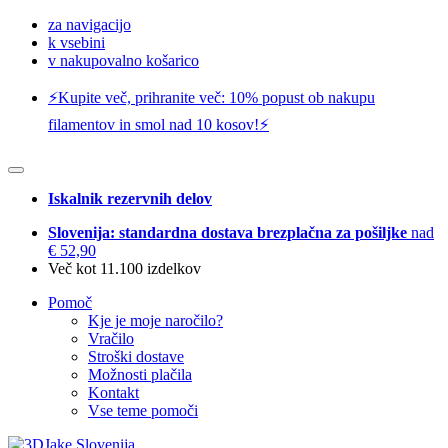
za navigacijo
k vsebini
v nakupovalno košarico
⚡️Kupite več, prihranite več: 10% popust ob nakupu
filamentov in smol nad 10 kosov!⚡️
Iskalnik rezervnih delov
Slovenija: standardna dostava brezplačna za pošiljke
nad
€ 52,90
Več kot 11.100 izdelkov
Pomoč
Kje je moje naročilo?
Vračilo
Stroški dostave
Možnosti plačila
Kontakt
Vse teme pomoči