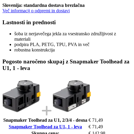
Slovenija: standardna dostava brezlačna
Več informacij o odpremi in dostavi
Lastnosti in prednosti
šoba iz nerjavečega jekla za vsestransko združljivost z
materiali
podpira PLA, PETG, TPU, PVA in več
robustna konstrukcija
Pogosto naročeno skupaj z Snapmaker Toolhead za
U1, 1 - leva
Snapmaker Toolhead za U1, 2/3/4 - desna
€ 71,49
Snapmaker Toolhead za U1, 1 - leva
€ 71,49
Skupna cena:
€ 142,98