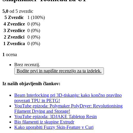
5,0
od 5 zvezdic
5 Zvezdic
1
(100%)
4 Zvezdice
0
(0%)
3 Zvezdice
0
(0%)
2 Zvezdici
0
(0%)
1 Zvezdica
0
(0%)
1
ocena
Brez recenzij.
Bodite prvi in napišite recenzijo za ta izdelek.
Iz naših objavljenih člankov:
Beam Interlocking pri 3D-tiskanju: kako končno pravilno
povezati TPU in PETG!
YouTube epizoda: Polymaker PolyDryer: Revolutionising
Filament Drying and Storage!
YouTube epizoda: 3DJAKE Tabletop Resin
Bio filamenti iz skupine Extrudr
Kako uporabiti Fuzzy Skin-Feature v Curi