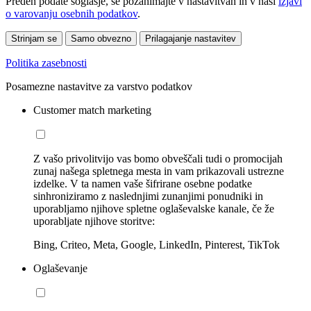
Preden podate soglasje, se pozanimajte v nastavitvah in v naši
izjavi
o varovanju osebnih podatkov
.
Strinjam se
Samo obvezno
Prilagajanje nastavitev
Politika zasebnosti
Posamezne nastavitve za varstvo podatkov
Customer match marketing
Z vašo privolitvijo vas bomo obveščali tudi o promocijah
zunaj našega spletnega mesta in vam prikazovali ustrezne
izdelke. V ta namen vaše šifrirane osebne podatke
sinhroniziramo z naslednjimi zunanjimi ponudniki in
uporabljamo njihove spletne oglaševalske kanale, če že
uporabljate njihove storitve:
Bing, Criteo, Meta, Google, LinkedIn, Pinterest, TikTok
Oglaševanje