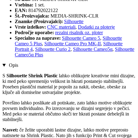
Vsebina:
1 set.
EAN:
814792022122
Št.-Proizvajalca:
MEDIA-SHRINK-CLR
Znamke (Proizvajalci):
Silhouette
Vrste izdelkov:
CNC materiali
,
Dodatki za ploterje
Področje uporabe:
rezalni risalnik oz. ploter
Specialno za naprave:
Silhouette Cameo 5
,
Silhouette
Cameo 5 Plus
,
Silhouette Cameo Pro MK-II
,
Silhouette
Portrait 4
,
Silhouette Curio 2
,
Silhouette Cameo5α
,
Silhouette
Cameo5α Plus
Opis
S
Silhouette Shrink Plastic
lahko oblikujete kreativne mini dizajne,
ki med peko spremenijo velikost in hkrati postanejo stabilnejši.
Poseben plastični material je popoln za nakit, obeske, obeske za
ključe ali domiselne ustvarjalne projekte.
Površino lahko poslikate ali potiskate, zato lahko motive oblikujete
povsem individualno. Po izrezovanju se dizajni segrejejo v pečici.
Med peko se material občutno skrči ter hkrati postane debelejši in
stabilnejši.
Nasvet:
če želite uporabiti lastne dizajne, lahko motive preprosto
natisnete na Shrink Plastic. Nato jih s funkcijo Print & Cut svojega