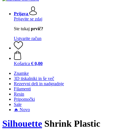
Prijava
Prijavite se zdaj
Ste tukaj
prvič?
Ustvarite račun
Košarica
€ 0,00
Znamke
3D tiskalniki in še več
Rezervni deli in nadgradnje
Filamenti
Resin
Pripomočki
Sale
🔥 Novo
Silhouette
Shrink Plastic