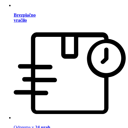
Brezplačno
vračilo
Odprema v
24 urah