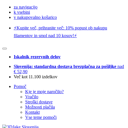
za navigacijo
k vsebini
v nakupovalno košarico
⚡️Kupite več, prihranite več: 10% popust ob nakupu
filamentov in smol nad 10 kosov!⚡️
Iskalnik rezervnih delov
Slovenija: standardna dostava brezplačna za pošiljke
nad
€ 52,90
Več kot 11.100 izdelkov
Pomoč
Kje je moje naročilo?
Vračilo
Stroški dostave
Možnosti plačila
Kontakt
Vse teme pomoči