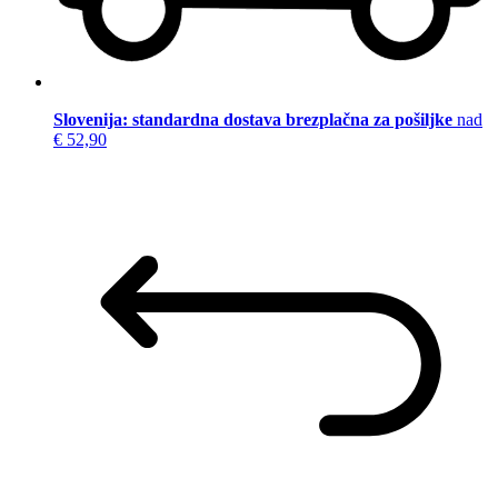
Slovenija: standardna dostava brezplačna za pošiljke
nad
€ 52,90