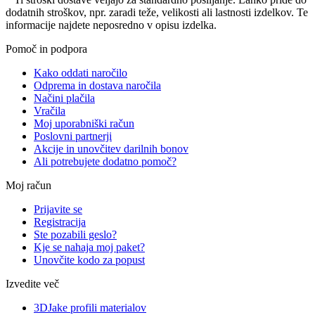
dodatnih stroškov, npr. zaradi teže, velikosti ali lastnosti izdelkov. Te
informacije najdete neposredno v opisu izdelka.
Pomoč in podpora
Kako oddati naročilo
Odprema in dostava naročila
Načini plačila
Vračila
Moj uporabniški račun
Poslovni partnerji
Akcije in unovčitev darilnih bonov
Ali potrebujete dodatno pomoč?
Moj račun
Prijavite se
Registracija
Ste pozabili geslo?
Kje se nahaja moj paket?
Unovčite kodo za popust
Izvedite več
3DJake profili materialov