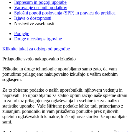
Impresum in pogoji uporabe
Varovanje osebnih podatkov
Splošni pogoji poslovanja (SPP) in pravica do preklica
Izjava o dostopnosti
Nastavitve zasebnosti
Podjetje
Druge niceshops trgovine
Kliknite tukaj za odstop od pogodbe
Prilagodite svojo nakupovalno izkušnjo
Piškotke in druge tehnologije uporabljamo samo zato, da vam
ponudimo prilagojeno nakupovalno izkušnjo z vašim osebnim
soglasjem.
Za to zbiramo podatke o naših uporabnikih, njihovem vedenju in
napravah. To uporabljamo za stalno optimizacijo naše spletne strani
in za prikaz prilagojenega oglaševanja in vsebine ter za analizo
statistike uporabe. Vaše šifrirane podatke lahko tudi primerjamo z
zunanjimi ponudniki in vam prikažemo ponudbe prek njihovih
spletnih oglaševalskih kanalov, le če njihove storitve že uporabljate
sami.