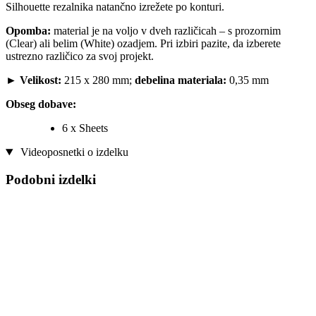
Silhouette rezalnika natančno izrežete po konturi.
Opomba:
material je na voljo v dveh različicah – s prozornim
(Clear) ali belim (White) ozadjem. Pri izbiri pazite, da izberete
ustrezno različico za svoj projekt.
►
Velikost:
215 x 280 mm;
debelina materiala:
0,35 mm
Obseg dobave:
6 x Sheets
Videoposnetki o izdelku
Podobni izdelki