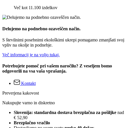
Več kot 11.100 izdelkov
Delujemo na podnebno ozaveščen način.
S številnimi posebnimi ekološkimi ukrepi pomagamo zmanjšati svoj
vpliv na okolje in podnebje.
Več informacij je na voljo tukaj.
Potrebujete pomoč pri vašem naročilu? Z veseljem bomo
odgovorili na vsa vaša vprašanja.
Kontakt
Preverjena kakovost
Nakupujte varno in diskretno
Slovenija: standardna dostava brezplačna za pošiljke
nad
€ 52,90
Brezplačno vračilo
Dostavljamo po vsem svetu
preko 40 držav