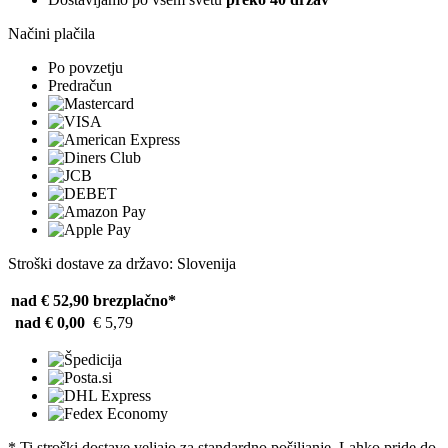
Načini plačila
Po povzetju
Predračun
Stroški dostave za državo: Slovenija
nad € 52,90
brezplačno*
nad € 0,00
€ 5,79
* Ti stroški dostave veljajo za standardno pošiljanje. Lahko pride do