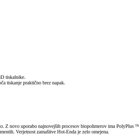
 tiskalnike.
ča tiskanje praktično brez napak.
ploto. Z novo uporabo najnovejših procesov biopolimerov ima PolyPlus
lamentih. Verjetnost zamašitve Hot-Enda je zelo omejena.