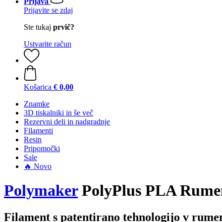
Prijava
Prijavite se zdaj
Ste tukaj
prvič?
Ustvarite račun
Košarica
€ 0,00
Znamke
3D tiskalniki in še več
Rezervni deli in nadgradnje
Filamenti
Resin
Pripomočki
Sale
🔥 Novo
Polymaker
PolyPlus PLA Rume
Filament s patentirano tehnologijo v rume