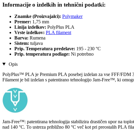
Informacije o izdelkih in tehnični podatki:
Znamke (Proizvajalci):
Polymaker
Premer:
1,75 mm
Linija izdelkov:
PolyPlus PLA
Vrste izdelkov:
PLA filament
Barva:
Rumena
Sistem:
tuljava
Prip. Temperatura predelave:
195 - 230 °C
Prip. temperatura podlage:
Ni potrebno
Opis
PolyPlus™ PLA je Premium PLA posebej izdelan za vse FFF/FDM 3D
Filament je bil izdelan s patentirano tehnologijo Jam-Free™, ki omogo
Jam-Free™: patentirana tehnologija stabilizira drastičen upor na to
nad 140 °C. To ustreza približno 80 °C več kot pri preostalih PLA fi