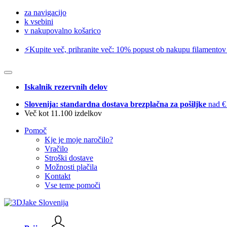
za navigacijo
k vsebini
v nakupovalno košarico
⚡️Kupite več, prihranite več: 10% popust ob nakupu filamentov
Iskalnik rezervnih delov
Slovenija: standardna dostava brezplačna za pošiljke
nad €
Več kot 11.100 izdelkov
Pomoč
Kje je moje naročilo?
Vračilo
Stroški dostave
Možnosti plačila
Kontakt
Vse teme pomoči