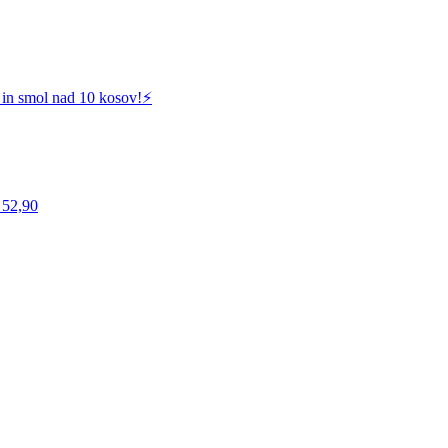
 in smol nad 10 kosov!⚡️
 52,90