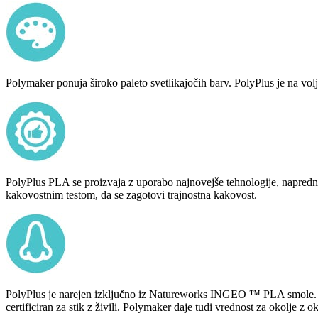
Polymaker ponuja široko paleto svetlikajočih barv. PolyPlus je na vol
PolyPlus PLA se proizvaja z uporabo najnovejše tehnologije, napredn
kakovostnim testom, da se zagotovi trajnostna kakovost.
PolyPlus je narejen izključno iz Natureworks INGEO ™ PLA smole. Za
certificiran za stik z živili. Polymaker daje tudi vrednost za okolje z 