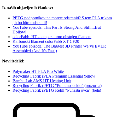
Iz naših objavljenih člankov:
PETG podpornikov ne morete odstraniti? S tem PLA trikom
jih bo hitro odstranil!
YouTube epizoda: This Part Is Strong And Stiff....But
Hollow!
colorFabb_HT - temperaturno obstojen filament
Karbonski filament colorFabb XT-CF20
YouTube epizoda: The Biggest 3D Printer We’ve EVER
Assembled (And It’s Fast!)
Novi izdelki:
Polymaker HT-PLA Pro White
Recycling Fabrik rPLA Premium Essential Yellow
Bambu Lab AMS HT Heating Unit
Recycling Fabrik rPETG "Polirano steklo" (prozorna)
Recycling Fabrik rPETG Refill "Puhasta ovca" (bela)