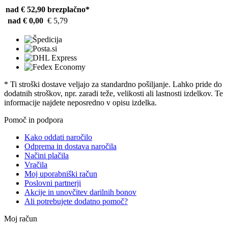
nad € 52,90
brezplačno*
nad € 0,00
€ 5,79
* Ti stroški dostave veljajo za standardno pošiljanje. Lahko pride do
dodatnih stroškov, npr. zaradi teže, velikosti ali lastnosti izdelkov. Te
informacije najdete neposredno v opisu izdelka.
Pomoč in podpora
Kako oddati naročilo
Odprema in dostava naročila
Načini plačila
Vračila
Moj uporabniški račun
Poslovni partnerji
Akcije in unovčitev darilnih bonov
Ali potrebujete dodatno pomoč?
Moj račun