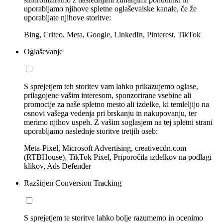
uporabljamo njihove spletne oglaševalske kanale, če že
uporabljate njihove storitve:
Bing, Criteo, Meta, Google, LinkedIn, Pinterest, TikTok
Oglaševanje
S sprejetjem teh storitev vam lahko prikazujemo oglase,
prilagojene vašim interesom, sponzorirane vsebine ali
promocije za naše spletno mesto ali izdelke, ki temleljijo na
osnovi vašega vedenja pri brskanju in nakupovanju, ter
merimo njihov uspeh. Z vašim soglasjem na tej spletni strani
uporabljamo naslednje storitve tretjih oseb:
Meta-Pixel, Microsoft Advertising, creativecdn.com
(RTBHouse), TikTok Pixel, Priporočila izdelkov na podlagi
klikov, Ads Defender
Razširjen Conversion Tracking
S sprejetjem te storitve lahko bolje razumemo in ocenimo