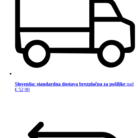
Slovenija: standardna dostava brezplačna za pošiljke
nad
€ 52,90