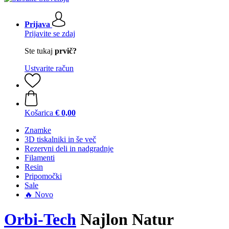
Prijava
Prijavite se zdaj
Ste tukaj
prvič?
Ustvarite račun
Košarica
€ 0,00
Znamke
3D tiskalniki in še več
Rezervni deli in nadgradnje
Filamenti
Resin
Pripomočki
Sale
🔥 Novo
Orbi-Tech
Najlon Natur