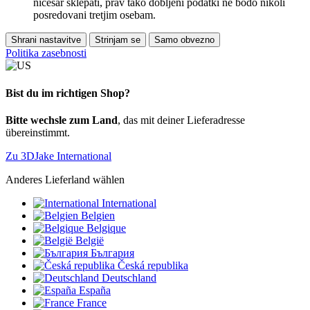
ničesar sklepati, prav tako dobljeni podatki ne bodo nikoli
posredovani tretjim osebam.
Shrani nastavitve
Strinjam se
Samo obvezno
Politika zasebnosti
Bist du im richtigen Shop?
Bitte wechsle zum Land
, das mit deiner Lieferadresse
übereinstimmt.
Zu 3DJake International
Anderes Lieferland wählen
International
Belgien
Belgique
België
България
Česká republika
Deutschland
España
France