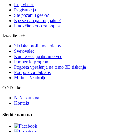
Prijavite se
Registracija
Ste pozabili geslo?
Kje se nahaja moj paket?
Unovčite kodo za popust
Izvedite več
3DJake profili materialov
Svetovalec
Kupite več, prihranite več
Partnerski programi
Pogosta vprašanja na temo 3D tiskanja
Podpora za Fablabs
Mi in naše okolje
O 3DJake
Naša skupina
Kontakt
Sledite nam na