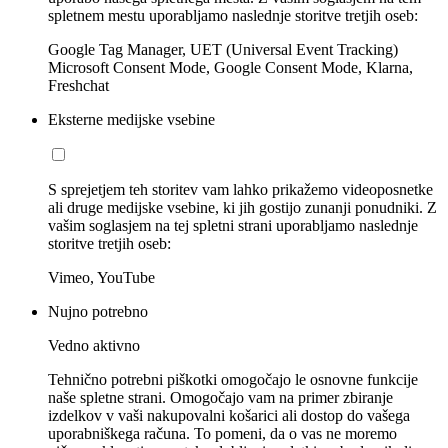
spletnem mestu uporabljamo naslednje storitve tretjih oseb:
Google Tag Manager, UET (Universal Event Tracking)
Microsoft Consent Mode, Google Consent Mode, Klarna,
Freshchat
Eksterne medijske vsebine
S sprejetjem teh storitev vam lahko prikažemo videoposnetke
ali druge medijske vsebine, ki jih gostijo zunanji ponudniki. Z
vašim soglasjem na tej spletni strani uporabljamo naslednje
storitve tretjih oseb:
Vimeo, YouTube
Nujno potrebno
Vedno aktivno
Tehnično potrebni piškotki omogočajo le osnovne funkcije
naše spletne strani. Omogočajo vam na primer zbiranje
izdelkov v vaši nakupovalni košarici ali dostop do vašega
uporabniškega računa. To pomeni, da o vas ne moremo