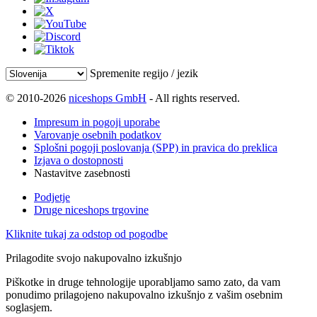
Spremenite regijo / jezik
© 2010-2026
niceshops GmbH
- All rights reserved.
Impresum in pogoji uporabe
Varovanje osebnih podatkov
Splošni pogoji poslovanja (SPP) in pravica do preklica
Izjava o dostopnosti
Nastavitve zasebnosti
Podjetje
Druge niceshops trgovine
Kliknite tukaj za odstop od pogodbe
Prilagodite svojo nakupovalno izkušnjo
Piškotke in druge tehnologije uporabljamo samo zato, da vam
ponudimo prilagojeno nakupovalno izkušnjo z vašim osebnim
soglasjem.