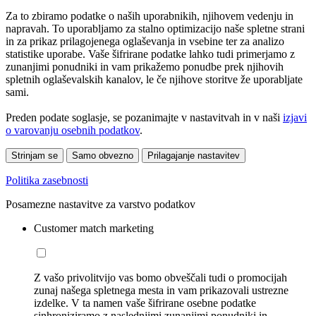
Za to zbiramo podatke o naših uporabnikih, njihovem vedenju in
napravah. To uporabljamo za stalno optimizacijo naše spletne strani
in za prikaz prilagojenega oglaševanja in vsebine ter za analizo
statistike uporabe. Vaše šifrirane podatke lahko tudi primerjamo z
zunanjimi ponudniki in vam prikažemo ponudbe prek njihovih
spletnih oglaševalskih kanalov, le če njihove storitve že uporabljate
sami.
Preden podate soglasje, se pozanimajte v nastavitvah in v naši
izjavi
o varovanju osebnih podatkov
.
Strinjam se
Samo obvezno
Prilagajanje nastavitev
Politika zasebnosti
Posamezne nastavitve za varstvo podatkov
Customer match marketing
Z vašo privolitvijo vas bomo obveščali tudi o promocijah
zunaj našega spletnega mesta in vam prikazovali ustrezne
izdelke. V ta namen vaše šifrirane osebne podatke
sinhroniziramo z naslednjimi zunanjimi ponudniki in