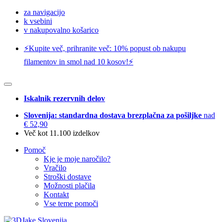
za navigacijo
k vsebini
v nakupovalno košarico
⚡️Kupite več, prihranite več: 10% popust ob nakupu
filamentov in smol nad 10 kosov!⚡️
Iskalnik rezervnih delov
Slovenija: standardna dostava brezplačna za pošiljke
nad
€ 52,90
Več kot 11.100 izdelkov
Pomoč
Kje je moje naročilo?
Vračilo
Stroški dostave
Možnosti plačila
Kontakt
Vse teme pomoči