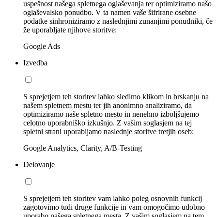
uspešnost našega spletnega oglaševanja ter optimiziramo našo
oglaševalsko ponudbo. V ta namen vaše šifrirane osebne
podatke sinhroniziramo z naslednjimi zunanjimi ponudniki, če
že uporabljate njihove storitve:
Google Ads
Izvedba
S sprejetjem teh storitev lahko sledimo klikom in brskanju na
našem spletnem mestu ter jih anonimno analiziramo, da
optimiziramo naše spletno mesto in nenehno izboljšujemo
celotno uporabniško izkušnjo. Z vašim soglasjem na tej
spletni strani uporabljamo naslednje storitve tretjih oseb:
Google Analytics, Clarity, A/B-Testing
Delovanje
S sprejetjem teh storitev vam lahko poleg osnovnih funkcij
zagotovimo tudi druge funkcije in vam omogočimo udobno
uporabo našega spletnega mesta. Z vašim soglasjem na tem