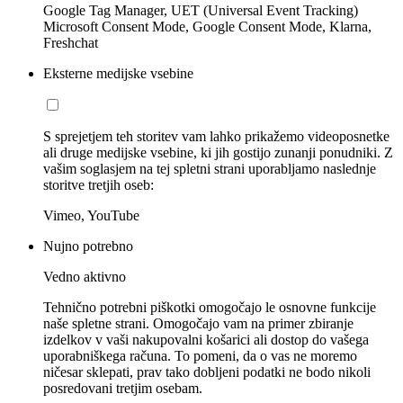
Google Tag Manager, UET (Universal Event Tracking)
Microsoft Consent Mode, Google Consent Mode, Klarna,
Freshchat
Eksterne medijske vsebine
S sprejetjem teh storitev vam lahko prikažemo videoposnetke
ali druge medijske vsebine, ki jih gostijo zunanji ponudniki. Z
vašim soglasjem na tej spletni strani uporabljamo naslednje
storitve tretjih oseb:
Vimeo, YouTube
Nujno potrebno
Vedno aktivno
Tehnično potrebni piškotki omogočajo le osnovne funkcije
naše spletne strani. Omogočajo vam na primer zbiranje
izdelkov v vaši nakupovalni košarici ali dostop do vašega
uporabniškega računa. To pomeni, da o vas ne moremo
ničesar sklepati, prav tako dobljeni podatki ne bodo nikoli
posredovani tretjim osebam.