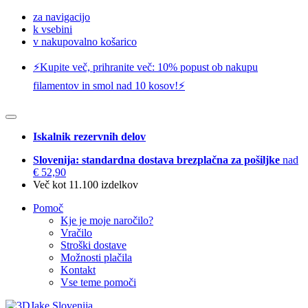
za navigacijo
k vsebini
v nakupovalno košarico
⚡️Kupite več, prihranite več: 10% popust ob nakupu
filamentov in smol nad 10 kosov!⚡️
Iskalnik rezervnih delov
Slovenija: standardna dostava brezplačna za pošiljke
nad
€ 52,90
Več kot 11.100 izdelkov
Pomoč
Kje je moje naročilo?
Vračilo
Stroški dostave
Možnosti plačila
Kontakt
Vse teme pomoči