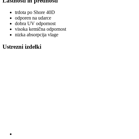
Lastnosti in prednosti
trdota po Shore 40D
odporen na udarce
dobra UV odpornost
visoka kemična odpornost
nizka absorpcija vlage
Ustrezni izdelki