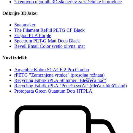
5 cenovno ugodnih 3D-skenerjev za začetnike in novince
Odkrijte 3DJake:
Snapmaker
The Filament ReFill PETG CF Black
Elegoo PLA Purple
Spectrum PET-G Matt Deep Black
Revell Email Color svetlo olivna, mat
Novi izdelki:
Anycubic Kobra S1 ACE 2 Pro Combo
rPETG "Zamrznjena vrtnica" (prosojna rožnata)
Recycling Fabrik rPLA Shimmer "Bleščeča noč"
Recycling Fabrik rPLA "Peneča sveča" (rdeča z bleščicami)
Protopasta Green Quantum Dots HTPLA