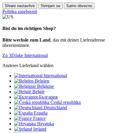
Shrani nastavitve
Strinjam se
Samo obvezno
Politika zasebnosti
Bist du im richtigen Shop?
Bitte wechsle zum Land
, das mit deiner Lieferadresse
übereinstimmt.
Zu 3DJake International
Anderes Lieferland wählen
International
Belgien
Belgique
België
България
Česká republika
Deutschland
España
France
Hrvatska
Ireland