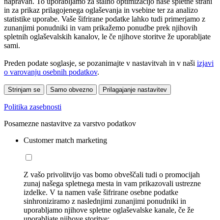
napravah. To uporabljamo za stalno optimizacijo naše spletne strani
in za prikaz prilagojenega oglaševanja in vsebine ter za analizo
statistike uporabe. Vaše šifrirane podatke lahko tudi primerjamo z
zunanjimi ponudniki in vam prikažemo ponudbe prek njihovih
spletnih oglaševalskih kanalov, le če njihove storitve že uporabljate
sami.
Preden podate soglasje, se pozanimajte v nastavitvah in v naši
izjavi
o varovanju osebnih podatkov
.
Strinjam se
Samo obvezno
Prilagajanje nastavitev
Politika zasebnosti
Posamezne nastavitve za varstvo podatkov
Customer match marketing
Z vašo privolitvijo vas bomo obveščali tudi o promocijah
zunaj našega spletnega mesta in vam prikazovali ustrezne
izdelke. V ta namen vaše šifrirane osebne podatke
sinhroniziramo z naslednjimi zunanjimi ponudniki in
uporabljamo njihove spletne oglaševalske kanale, če že
uporabljate njihove storitve: