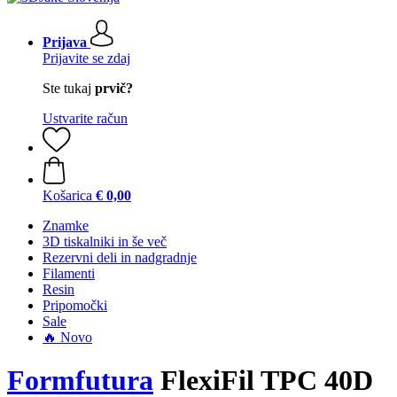
Prijava
Prijavite se zdaj
Ste tukaj
prvič?
Ustvarite račun
Košarica
€ 0,00
Znamke
3D tiskalniki in še več
Rezervni deli in nadgradnje
Filamenti
Resin
Pripomočki
Sale
🔥 Novo
Formfutura
FlexiFil TPC 40D