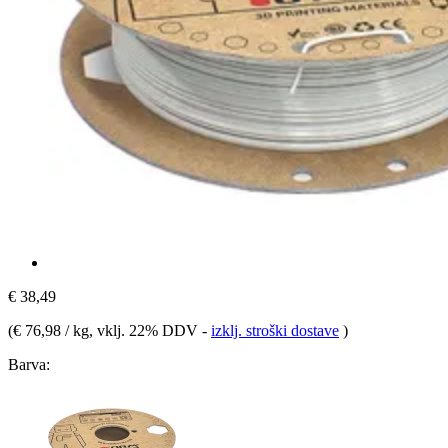
€ 38,49
(
€ 76,98 / kg
, vklj. 22% DDV
-
izklj. stroški dostave
)
Barva: