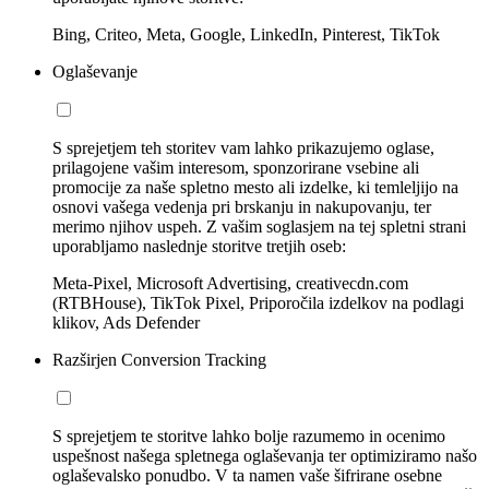
Bing, Criteo, Meta, Google, LinkedIn, Pinterest, TikTok
Oglaševanje
S sprejetjem teh storitev vam lahko prikazujemo oglase,
prilagojene vašim interesom, sponzorirane vsebine ali
promocije za naše spletno mesto ali izdelke, ki temleljijo na
osnovi vašega vedenja pri brskanju in nakupovanju, ter
merimo njihov uspeh. Z vašim soglasjem na tej spletni strani
uporabljamo naslednje storitve tretjih oseb:
Meta-Pixel, Microsoft Advertising, creativecdn.com
(RTBHouse), TikTok Pixel, Priporočila izdelkov na podlagi
klikov, Ads Defender
Razširjen Conversion Tracking
S sprejetjem te storitve lahko bolje razumemo in ocenimo
uspešnost našega spletnega oglaševanja ter optimiziramo našo
oglaševalsko ponudbo. V ta namen vaše šifrirane osebne