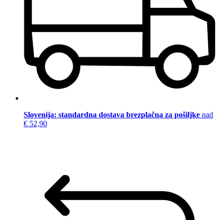
Slovenija: standardna dostava brezplačna za pošiljke
nad
€ 52,90