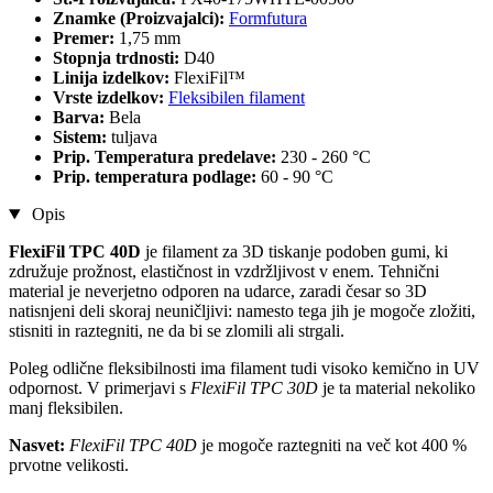
Znamke (Proizvajalci):
Formfutura
Premer:
1,75 mm
Stopnja trdnosti:
D40
Linija izdelkov:
FlexiFil™
Vrste izdelkov:
Fleksibilen filament
Barva:
Bela
Sistem:
tuljava
Prip. Temperatura predelave:
230 - 260 °C
Prip. temperatura podlage:
60 - 90 °C
Opis
FlexiFil TPC 40D
je filament za 3D tiskanje podoben gumi, ki
združuje prožnost, elastičnost in vzdržljivost v enem. Tehnični
material je neverjetno odporen na udarce, zaradi česar so 3D
natisnjeni deli skoraj neuničljivi: namesto tega jih je mogoče zložiti,
stisniti in raztegniti, ne da bi se zlomili ali strgali.
Poleg odlične fleksibilnosti ima filament tudi visoko kemično in UV
odpornost. V primerjavi s
FlexiFil TPC 30D
je ta material nekoliko
manj fleksibilen.
Nasvet:
FlexiFil TPC 40D
je mogoče raztegniti na več kot 400 %
prvotne velikosti.