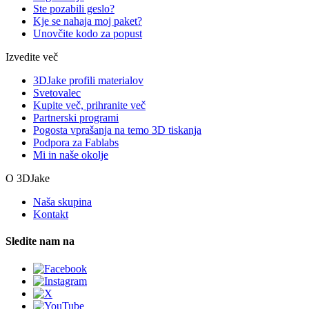
Ste pozabili geslo?
Kje se nahaja moj paket?
Unovčite kodo za popust
Izvedite več
3DJake profili materialov
Svetovalec
Kupite več, prihranite več
Partnerski programi
Pogosta vprašanja na temo 3D tiskanja
Podpora za Fablabs
Mi in naše okolje
O 3DJake
Naša skupina
Kontakt
Sledite nam na