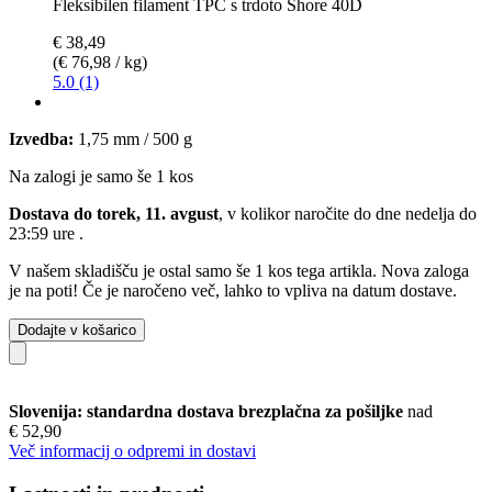
Fleksibilen filament TPC s trdoto Shore 40D
€ 38,49
(€ 76,98 / kg)
5.0 (1)
Izvedba:
1,75 mm / 500 g
Na zalogi je samo še 1 kos
Dostava do torek, 11. avgust
, v kolikor naročite do dne
nedelja do
23:59 ure
.
V našem skladišču je ostal samo še 1 kos tega artikla. Nova zaloga
je na poti! Če je naročeno več, lahko to vpliva na datum dostave.
Dodajte v košarico
Slovenija: standardna dostava brezplačna za pošiljke
nad
€ 52,90
Več informacij o odpremi in dostavi