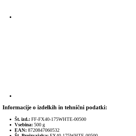
Informacije o izdelkih in tehnični podatki:
Št. izd.:
FF-FX40-175WHTE-00500
Vsebina:
500 g
EAN:
8720847060532
Št.-Proizvajalca:
FX40-175WHTE-00500