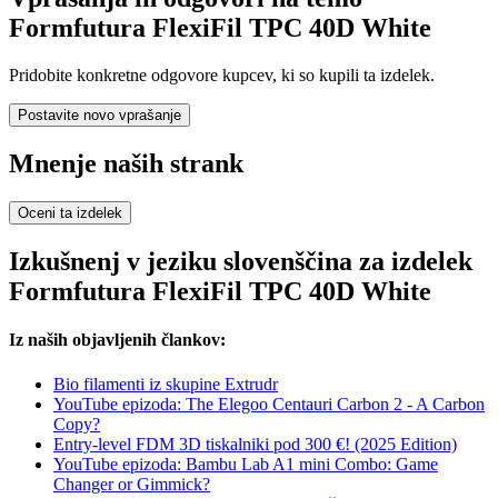
Formfutura FlexiFil TPC 40D White
Pridobite konkretne odgovore kupcev, ki so kupili ta izdelek.
Postavite novo vprašanje
Mnenje naših strank
Oceni ta izdelek
Izkušnenj v jeziku slovenščina za izdelek
Formfutura FlexiFil TPC 40D White
Iz naših objavljenih člankov:
Bio filamenti iz skupine Extrudr
YouTube epizoda: The Elegoo Centauri Carbon 2 - A Carbon
Copy?
Entry-level FDM 3D tiskalniki pod 300 €! (2025 Edition)
YouTube epizoda: Bambu Lab A1 mini Combo: Game
Changer or Gimmick?