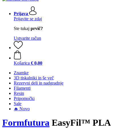
Prijava
Prijavite se zdaj
Ste tukaj
prvič?
Ustvarite račun
Košarica
€ 0,00
Znamke
3D tiskalniki in še več
Rezervni deli in nadgradnje
Filamenti
Resin
Pripomočki
Sale
🔥 Novo
Formfutura
EasyFil™ PLA