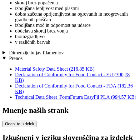
skoraj brez popačenja
izboljšana lepljivost med plastmi
dobra začetna oprijemljivost na ogrevanih in neogrevanih
gradbenih ploščah
izboljšana moč in odpornost na udarce
obdelava skoraj brez vonja
biorazgradljivo
v različnih barvah
Dimenzije tuljav filamentov
Prenos
Material Safety Data Sheet
(216,85 KB)
Declaration of Conformity for Food Contact - EU
(390,78
KB)
Declaration of Conformity for Food Contact - FDA
(182,36
KB)
Technical Data Sheet_FormFutura EasyFil PLA
(994,57 KB)
Mnenje naših strank
Oceni ta izdelek
Izkušnenj v jeziku slovenščina za izdelek