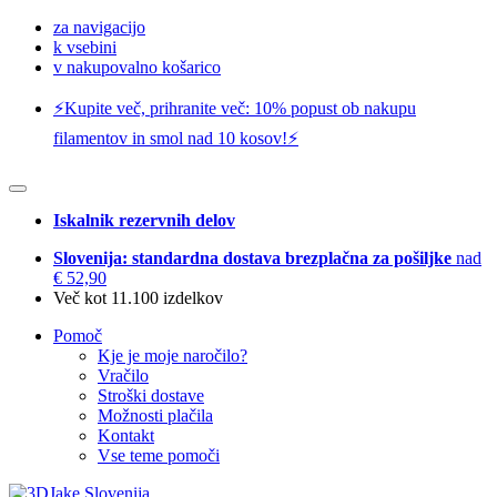
za navigacijo
k vsebini
v nakupovalno košarico
⚡️Kupite več, prihranite več: 10% popust ob nakupu
filamentov in smol nad 10 kosov!⚡️
Iskalnik rezervnih delov
Slovenija: standardna dostava brezplačna za pošiljke
nad
€ 52,90
Več kot 11.100 izdelkov
Pomoč
Kje je moje naročilo?
Vračilo
Stroški dostave
Možnosti plačila
Kontakt
Vse teme pomoči