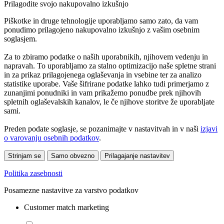
Prilagodite svojo nakupovalno izkušnjo
Piškotke in druge tehnologije uporabljamo samo zato, da vam
ponudimo prilagojeno nakupovalno izkušnjo z vašim osebnim
soglasjem.
Za to zbiramo podatke o naših uporabnikih, njihovem vedenju in
napravah. To uporabljamo za stalno optimizacijo naše spletne strani
in za prikaz prilagojenega oglaševanja in vsebine ter za analizo
statistike uporabe. Vaše šifrirane podatke lahko tudi primerjamo z
zunanjimi ponudniki in vam prikažemo ponudbe prek njihovih
spletnih oglaševalskih kanalov, le če njihove storitve že uporabljate
sami.
Preden podate soglasje, se pozanimajte v nastavitvah in v naši
izjavi
o varovanju osebnih podatkov
.
Strinjam se
Samo obvezno
Prilagajanje nastavitev
Politika zasebnosti
Posamezne nastavitve za varstvo podatkov
Customer match marketing