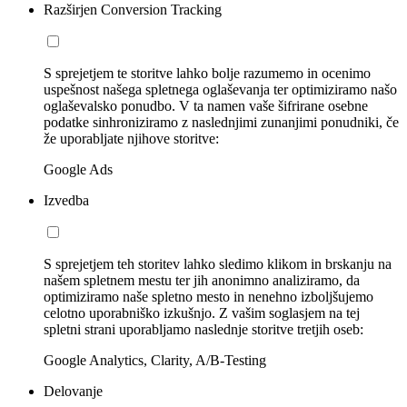
Razširjen Conversion Tracking
S sprejetjem te storitve lahko bolje razumemo in ocenimo
uspešnost našega spletnega oglaševanja ter optimiziramo našo
oglaševalsko ponudbo. V ta namen vaše šifrirane osebne
podatke sinhroniziramo z naslednjimi zunanjimi ponudniki, če
že uporabljate njihove storitve:
Google Ads
Izvedba
S sprejetjem teh storitev lahko sledimo klikom in brskanju na
našem spletnem mestu ter jih anonimno analiziramo, da
optimiziramo naše spletno mesto in nenehno izboljšujemo
celotno uporabniško izkušnjo. Z vašim soglasjem na tej
spletni strani uporabljamo naslednje storitve tretjih oseb:
Google Analytics, Clarity, A/B-Testing
Delovanje