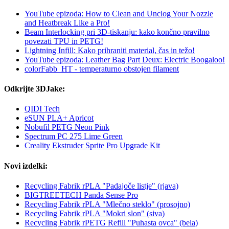
YouTube epizoda: How to Clean and Unclog Your Nozzle
and Heatbreak Like a Pro!
Beam Interlocking pri 3D-tiskanju: kako končno pravilno
povezati TPU in PETG!
Lightning Infill: Kako prihraniti material, čas in težo!
YouTube epizoda: Leather Bag Part Deux: Electric Boogaloo!
colorFabb_HT - temperaturno obstojen filament
Odkrijte 3DJake:
QIDI Tech
eSUN PLA+ Apricot
Nobufil PETG Neon Pink
Spectrum PC 275 Lime Green
Creality Ekstruder Sprite Pro Upgrade Kit
Novi izdelki:
Recycling Fabrik rPLA "Padajoče listje" (rjava)
BIGTREETECH Panda Sense Pro
Recycling Fabrik rPLA "Mlečno steklo" (prosojno)
Recycling Fabrik rPLA "Mokri slon" (siva)
Recycling Fabrik rPETG Refill "Puhasta ovca" (bela)