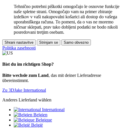
Tehnično potrebni piškotki omogočajo le osnovne funkcije
naše spletne strani. Omogočajo vam na primer zbiranje
izdelkov v vaši nakupovalni košarici ali dostop do vašega
uporabniškega računa. To pomeni, da o vas ne moremo
ničesar sklepati, prav tako dobljeni podatki ne bodo nikoli
posredovani tretjim osebam.
Shrani nastavitve
Strinjam se
Samo obvezno
Politika zasebnosti
Bist du im richtigen Shop?
Bitte wechsle zum Land
, das mit deiner Lieferadresse
übereinstimmt.
Zu 3DJake International
Anderes Lieferland wählen
International
Belgien
Belgique
België