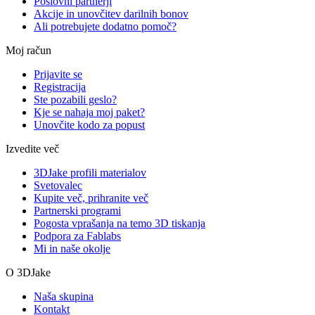
Poslovni partnerji
Akcije in unovčitev darilnih bonov
Ali potrebujete dodatno pomoč?
Moj račun
Prijavite se
Registracija
Ste pozabili geslo?
Kje se nahaja moj paket?
Unovčite kodo za popust
Izvedite več
3DJake profili materialov
Svetovalec
Kupite več, prihranite več
Partnerski programi
Pogosta vprašanja na temo 3D tiskanja
Podpora za Fablabs
Mi in naše okolje
O 3DJake
Naša skupina
Kontakt