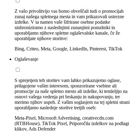
Z vašo privolitvijo vas bomo obveščali tudi o promocijah
zunaj našega spletnega mesta in vam prikazovali ustrezne
izdelke. V ta namen vaše šifrirane osebne podatke
sinhroniziramo z naslednjimi zunanjimi ponudniki in
uporabljamo njihove spletne oglaševalske kanale, če že
uporabljate njihove storitve:
Bing, Criteo, Meta, Google, LinkedIn, Pinterest, TikTok
Oglaševanje
S sprejetjem teh storitev vam lahko prikazujemo oglase,
prilagojene vašim interesom, sponzorirane vsebine ali
promocije za naše spletno mesto ali izdelke, ki temleljijo na
osnovi vašega vedenja pri brskanju in nakupovanju, ter
merimo njihov uspeh. Z vašim soglasjem na tej spletni strani
uporabljamo naslednje storitve tretjih oseb:
Meta-Pixel, Microsoft Advertising, creativecdn.com
(RTBHouse), TikTok Pixel, Priporočila izdelkov na podlagi
klikov, Ads Defender