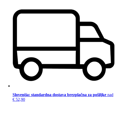
Slovenija: standardna dostava brezplačna za pošiljke
nad
€ 52,90