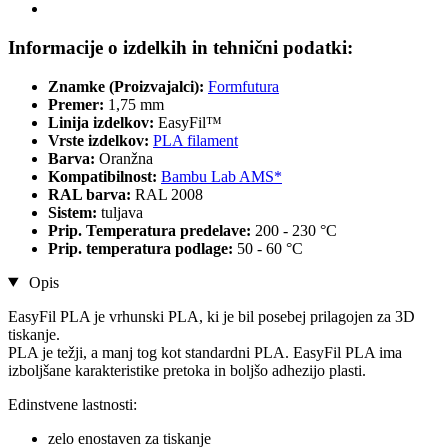
Informacije o izdelkih in tehnični podatki:
Znamke (Proizvajalci):
Formfutura
Premer:
1,75 mm
Linija izdelkov:
EasyFil™
Vrste izdelkov:
PLA filament
Barva:
Oranžna
Kompatibilnost:
Bambu Lab AMS*
RAL barva:
RAL 2008
Sistem:
tuljava
Prip. Temperatura predelave:
200 - 230 °C
Prip. temperatura podlage:
50 - 60 °C
Opis
EasyFil PLA je vrhunski PLA, ki je bil posebej prilagojen za 3D
tiskanje.
PLA je težji, a manj tog kot standardni PLA. EasyFil PLA ima
izboljšane karakteristike pretoka in boljšo adhezijo plasti.
Edinstvene lastnosti:
zelo enostaven za tiskanje