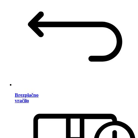
Brezplačno
vračilo