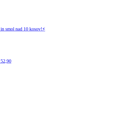
 in smol nad 10 kosov!⚡️
 52,90