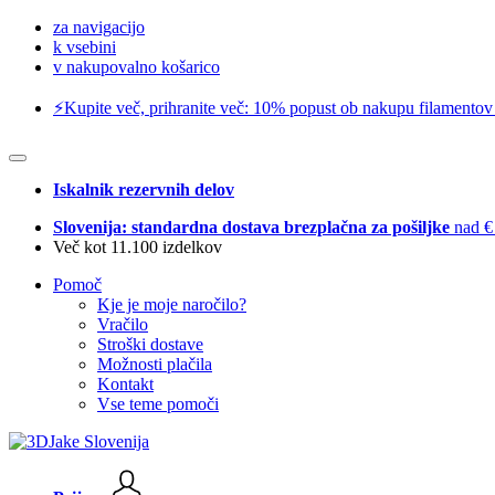
za navigacijo
k vsebini
v nakupovalno košarico
⚡️Kupite več, prihranite več: 10% popust ob nakupu filamentov
Iskalnik rezervnih delov
Slovenija: standardna dostava brezplačna za pošiljke
nad €
Več kot 11.100 izdelkov
Pomoč
Kje je moje naročilo?
Vračilo
Stroški dostave
Možnosti plačila
Kontakt
Vse teme pomoči