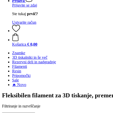
Prijava
Prijavite se zdaj
Ste tukaj
prvič?
Ustvarite račun
Košarica
€ 0,00
Znamke
3D tiskalniki in še več
Rezervni deli in nadgradnje
Filamenti
Resin
Pripomočki
Sale
🔥 Novo
Fleksibilen filament za 3D tiskanje, prem
Filtriranje in razvrščanje