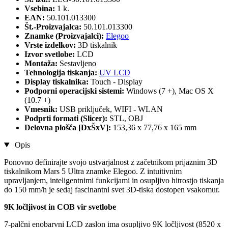
Vsebina:
1 k.
EAN:
50.101.013300
Št.-Proizvajalca:
50.101.013300
Znamke (Proizvajalci):
Elegoo
Vrste izdelkov:
3D tiskalnik
Izvor svetlobe:
LCD
Montaža:
Sestavljeno
Tehnologija tiskanja:
UV LCD
Display tiskalnika:
Touch - Display
Podporni operacijski sistemi:
Windows (7 +), Mac OS X
(10.7 +)
Vmesnik:
USB priključek, WIFI - WLAN
Podprti formati (Slicer):
STL, OBJ
Delovna plošča [DxŠxV]:
153,36 x 77,76 x 165 mm
Opis
Ponovno definirajte svojo ustvarjalnost z začetnikom prijaznim 3D
tiskalnikom Mars 5 Ultra znamke Elegoo. Z intuitivnim
upravljanjem, inteligentnimi funkcijami in osupljivo hitrostjo tiskanja
do 150 mm/h je sedaj fascinantni svet 3D-tiska dostopen vsakomur.
9K ločljivost in COB vir svetlobe
7-palčni enobarvni LCD zaslon ima osupljivo 9K ločljivost (8520 x