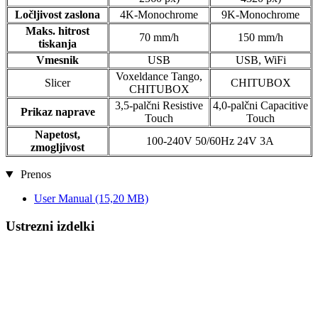
Ločljivost zaslona
4K-Monochrome
9K-Monochrome
Maks. hitrost
70 mm/h
150 mm/h
tiskanja
Vmesnik
USB
USB, WiFi
Voxeldance Tango,
Slicer
CHITUBOX
CHITUBOX
3,5-palčni Resistive
4,0-palčni Capacitive
Prikaz naprave
Touch
Touch
Napetost,
100-240V 50/60Hz 24V 3A
zmogljivost
Prenos
User Manual
(15,20 MB)
Ustrezni izdelki