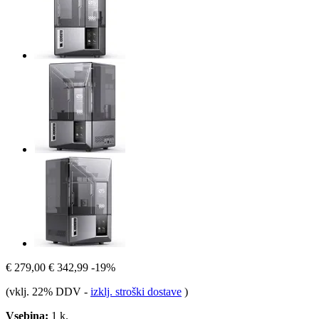
€ 279,00
€ 342,99
-19%
(vklj. 22% DDV
-
izklj. stroški dostave
)
Vsebina:
1 k.