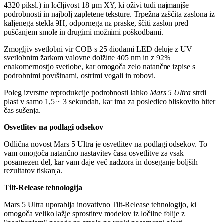
4320 piksl.) in ločljivost 18 μm XY, ki oživi tudi najmanjše
podrobnosti in najbolj zapletene teksture. Trpežna zaščita zaslona iz
kaljenega stekla 9H, odpornega na praske, ščiti zaslon pred
puščanjem smole in drugimi možnimi poškodbami.
Zmogljiv svetlobni vir COB s 25 diodami LED deluje z UV
svetlobnim žarkom valovne dolžine 405 nm in z 92%
enakomernostjo svetlobe, kar omogoča zelo natančne izpise s
podrobnimi površinami, ostrimi vogali in robovi.
Poleg izvrstne reprodukcije podrobnosti lahko
Mars 5 Ultra
strdi
plast v samo 1,5 ~ 3 sekundah, kar ima za posledico bliskovito hiter
čas sušenja.
Osvetlitev na podlagi odsekov
Odlična novost Mars 5 Ultra je osvetlitev na podlagi odsekov. To
vam omogoča natančno nastavitev časa osvetlitve za vsak
posamezen del, kar vam daje več nadzora in doseganje boljših
rezultatov tiskanja.
Tilt-Release
t
ehnologija
Mars 5 Ultra uporablja inovativno Tilt-Release tehnologijo, ki
omogoča veliko lažje sprostitev modelov iz ločilne folije z