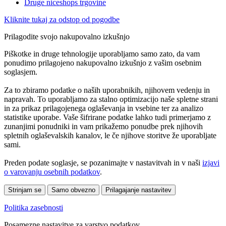
Druge niceshops trgovine
Kliknite tukaj za odstop od pogodbe
Prilagodite svojo nakupovalno izkušnjo
Piškotke in druge tehnologije uporabljamo samo zato, da vam
ponudimo prilagojeno nakupovalno izkušnjo z vašim osebnim
soglasjem.
Za to zbiramo podatke o naših uporabnikih, njihovem vedenju in
napravah. To uporabljamo za stalno optimizacijo naše spletne strani
in za prikaz prilagojenega oglaševanja in vsebine ter za analizo
statistike uporabe. Vaše šifrirane podatke lahko tudi primerjamo z
zunanjimi ponudniki in vam prikažemo ponudbe prek njihovih
spletnih oglaševalskih kanalov, le če njihove storitve že uporabljate
sami.
Preden podate soglasje, se pozanimajte v nastavitvah in v naši
izjavi
o varovanju osebnih podatkov
.
Strinjam se
Samo obvezno
Prilagajanje nastavitev
Politika zasebnosti
Posamezne nastavitve za varstvo podatkov