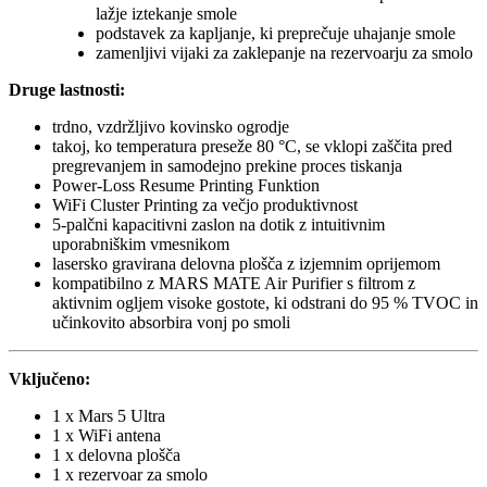
lažje iztekanje smole
podstavek za kapljanje, ki preprečuje uhajanje smole
zamenljivi vijaki za zaklepanje na rezervoarju za smolo
Druge lastnosti:
trdno, vzdržljivo kovinsko ogrodje
takoj, ko temperatura preseže 80 °C, se vklopi zaščita pred
pregrevanjem in samodejno prekine proces tiskanja
Power-Loss Resume Printing Funktion
WiFi Cluster Printing za večjo produktivnost
5-palčni kapacitivni zaslon na dotik z intuitivnim
uporabniškim vmesnikom
lasersko gravirana delovna plošča z izjemnim oprijemom
kompatibilno z MARS MATE Air Purifier s filtrom z
aktivnim ogljem visoke gostote, ki odstrani do 95 % TVOC in
učinkovito absorbira vonj po smoli
Vključeno:
1 x Mars 5 Ultra
1 x WiFi antena
1 x delovna plošča
1 x rezervoar za smolo