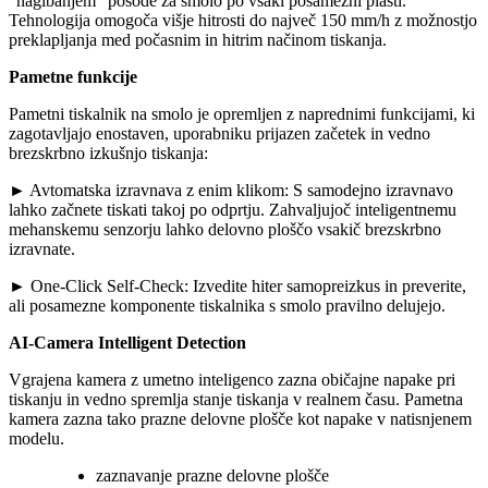
"nagibanjem" posode za smolo po vsaki posamezni plasti.
Tehnologija omogoča višje hitrosti do največ 150 mm/h z možnostjo
preklapljanja med počasnim in hitrim načinom tiskanja.
Pametne funkcije
Pametni tiskalnik na smolo je opremljen z naprednimi funkcijami, ki
zagotavljajo enostaven, uporabniku prijazen začetek in vedno
brezskrbno izkušnjo tiskanja:
► Avtomatska izravnava z enim klikom: S samodejno izravnavo
lahko začnete tiskati takoj po odprtju. Zahvaljujoč inteligentnemu
mehanskemu senzorju lahko delovno ploščo vsakič brezskrbno
izravnate.
► One-Click Self-Check: Izvedite hiter samopreizkus in preverite,
ali posamezne komponente tiskalnika s smolo pravilno delujejo.
AI-Camera Intelligent Detection
Vgrajena kamera z umetno inteligenco zazna običajne napake pri
tiskanju in vedno spremlja stanje tiskanja v realnem času. Pametna
kamera zazna tako prazne delovne plošče kot napake v natisnjenem
modelu.
zaznavanje prazne delovne plošče