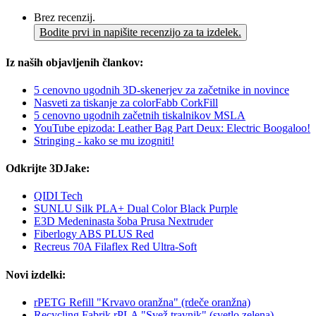
Brez recenzij.
Bodite prvi in napišite recenzijo za ta izdelek.
Iz naših objavljenih člankov:
5 cenovno ugodnih 3D-skenerjev za začetnike in novince
Nasveti za tiskanje za colorFabb CorkFill
5 cenovno ugodnih začetnih tiskalnikov MSLA
YouTube epizoda: Leather Bag Part Deux: Electric Boogaloo!
Stringing - kako se mu izogniti!
Odkrijte 3DJake:
QIDI Tech
SUNLU Silk PLA+ Dual Color Black Purple
E3D Medeninasta šoba Prusa Nextruder
Fiberlogy ABS PLUS Red
Recreus 70A Filaflex Red Ultra-Soft
Novi izdelki:
rPETG Refill "Krvavo oranžna" (rdeče oranžna)
Recycling Fabrik rPLA "Svež travnik" (svetlo zelena)