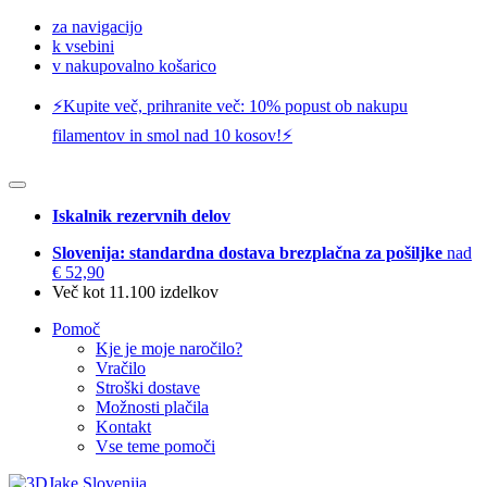
za navigacijo
k vsebini
v nakupovalno košarico
⚡️Kupite več, prihranite več: 10% popust ob nakupu
filamentov in smol nad 10 kosov!⚡️
Iskalnik rezervnih delov
Slovenija: standardna dostava brezplačna za pošiljke
nad
€ 52,90
Več kot 11.100 izdelkov
Pomoč
Kje je moje naročilo?
Vračilo
Stroški dostave
Možnosti plačila
Kontakt
Vse teme pomoči