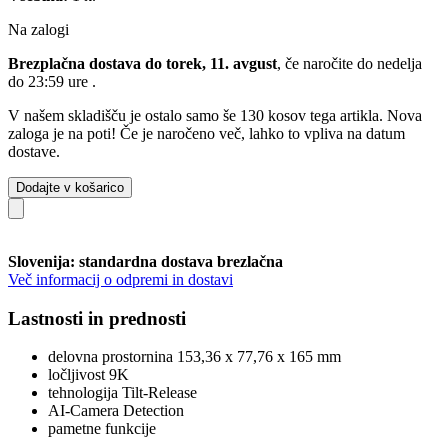
Na zalogi
Brezplačna dostava do torek, 11. avgust
, če naročite do
nedelja
do 23:59 ure
.
V našem skladišču je ostalo samo še 130 kosov tega artikla. Nova
zaloga je na poti! Če je naročeno več, lahko to vpliva na datum
dostave.
Dodajte v košarico
Slovenija: standardna dostava brezlačna
Več informacij o odpremi in dostavi
Lastnosti in prednosti
delovna prostornina 153,36 x 77,76 x 165 mm
ločljivost 9K
tehnologija Tilt-Release
AI-Camera Detection
pametne funkcije