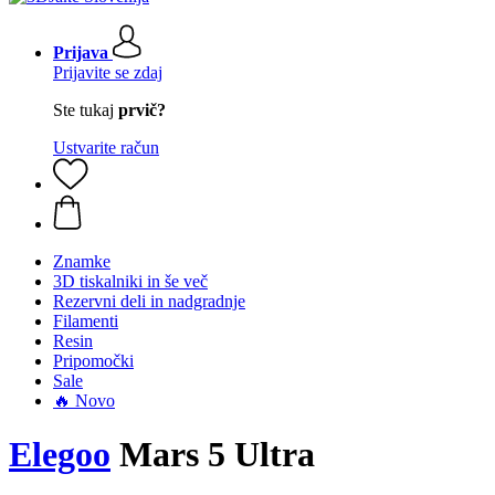
Prijava
Prijavite se zdaj
Ste tukaj
prvič?
Ustvarite račun
Znamke
3D tiskalniki in še več
Rezervni deli in nadgradnje
Filamenti
Resin
Pripomočki
Sale
🔥 Novo
Elegoo
Mars 5 Ultra