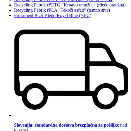
Recycling Fabrik rPETG "Krvavo oranžna" (rdeče oranžna)
Recycling Fabrik rPLA "Tekoči asfalt" (temno siva)
Prusament PLA Blend Royal Blue (NFC)
Slovenija: standardna dostava brezplačna za pošiljke
nad
€ 52,90