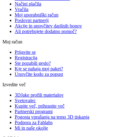
Načini plačila
Vračila
Moj uporabniški račun
Poslovni partnerji
Akcije in unovčitev darilnih bonov
Ali potrebujete dodatno pomoč?
Moj račun
Prijavite se
Registracija
Ste pozabili geslo?
Kje se nahaja moj paket?
Unovčite kodo za popust
Izvedite več
3DJake profili materialov
Svetovalec
Kupite več, prihranite več
Partnerski programi
Pogosta vprašanja na temo 3D tiskanja
Podpora za Fablabs
Mi in naše okolje