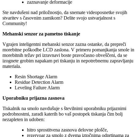
zaznavanje deformacije
Ste navdušeni nad priložnostjo, da snemate videoposnetke svojih
stvaritev s časovnim zamikom? Delite svojo ustvarjalnost s
Community!
Mehanski senzor za pametno tiskanje
Vgrajen inteligentni mehanski senzor zazna ostanke, da prepreči
morebitne poškodbe LCD zaslona. V primeru pomanjkanja smole in
morebitnih težav pri izravnavi boste pravočasno obveščeni, da se
izognete grobim napakam pri tiskanju in nepotrebnemu zapravljanju
materiala.
Resin Shortage Alarm
Residue Detection Alarm
Leveling Failure Alarm
Uporabniku prijazna zasnova
Tiskalnik na smolo navdušuje s številnimi uporabniku prijaznimi
podrobnostmi, zaradi katerih bo vaš postopek tiskanja čim bolj
nezapleten in udoben:
hitro sprostitvena zasnova delovne plošče,
rezervoar za smolo z dvema iztočnima odprtinama za