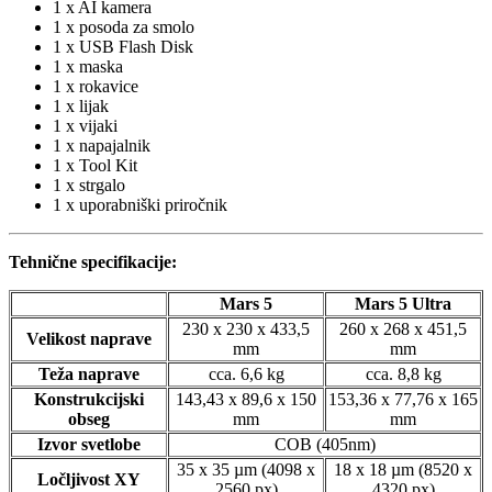
1 x AI kamera
1 x posoda za smolo
1 x USB Flash Disk
1 x maska
1 x rokavice
1 x lijak
1 x vijaki
1 x napajalnik
1 x Tool Kit
1 x strgalo
1 x uporabniški priročnik
Tehnične specifikacije:
Mars 5
Mars 5 Ultra
230 x 230 x 433,5
260 x 268 x 451,5
Velikost naprave
mm
mm
Teža naprave
cca. 6,6 kg
cca. 8,8 kg
Konstrukcijski
143,43 x 89,6 x 150
153,36 x 77,76 x 165
obseg
mm
mm
Izvor svetlobe
COB (405nm)
35 x 35 µm (4098 x
18 x 18 µm (8520 x
Ločljivost XY
2560 px)
4320 px)