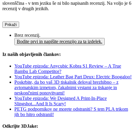
slovenščina - v tem jeziku še ni bilo napisanih recenzij. Na voljo je 6
recenzij v drugih jezikih.
Prikaži
Brez recenzij.
Bodite prvi in napišite recenzijo za ta izdelek.
Iz naših objavljenih člankov:
YouTube epizoda: Anycubic Kobra S1 Review – A True
Bambu Lab Competitor?
YouTube epizoda: Leather Bag Part Deux: Electric Boogaloo!
Poskrbite, da bo vaš 3D tiskalnik deloval brezhibno – z
avtomatskim izmetom, čakalnimi vrstami za tiskanje in
neskončnimi ponovitvami!
YouTube epizoda: We Designed A Print-In-Place
Slingshot...And It Is Scary!
PETG podpornikov ne morete odstraniti? S tem PLA trikom
jih bo hitro odstranil!
Odkrijte 3DJake: