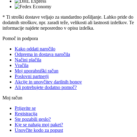
* Ti stroški dostave veljajo za standardno pošiljanje. Lahko pride do
dodatnih stroškov, npr. zaradi teže, velikosti ali lastnosti izdelkov. Te
informacije najdete neposredno v opisu izdelka.
Pomoč in podpora
Kako oddati naročilo
Odprema in dostava naročila
Načini plačila
Vračila
Moj uporabniški račun
Poslovni partnerji
Akcije in unovčitev darilnih bonov
Ali potrebujete dodatno pomoč?
Moj račun
Prijavite se
Registracija
Ste pozabili geslo?
Kje se nahaja moj paket?
Unovčite kodo za popust