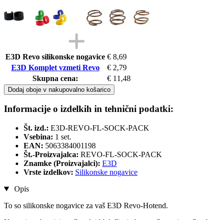
E3D Revo silikonske nogavice
€ 8,69
E3D Komplet vzmeti Revo
€ 2,79
Skupna cena:
€ 11,48
Dodaj oboje v nakupovalno košarico
Informacije o izdelkih in tehnični podatki:
Št. izd.:
E3D-REVO-FL-SOCK-PACK
Vsebina:
1 set.
EAN:
5063384001198
Št.-Proizvajalca:
REVO-FL-SOCK-PACK
Znamke (Proizvajalci):
E3D
Vrste izdelkov:
Silikonske nogavice
Opis
To so silikonske nogavice za vaš E3D Revo-Hotend.