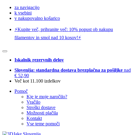
za navigacijo
k vsebini
v nakupovalno košarico
⚡️Kupite več, prihranite več: 10% popust ob nakupu
filamentov in smol nad 10 kosov!⚡️
Iskalnik rezervnih delov
Slovenija: standardna dostava brezplačna za pošiljke
nad
€ 52,90
Več kot 11.100 izdelkov
Pomoč
Kje je moje naročilo?
Vračilo
Stroški dostave
Možnosti plačila
Kontakt
Vse teme pomoči