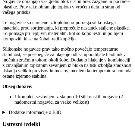
Nogavice ohranjajo vaš grelni blok čist in brez zažgane in počrnele
plastike. Prav tako ohranjajo toploto v vročem delu in stran od
vašega pritiska.
Te nogavice so narejene iz toplotno odpornega silikonskega
materiala proti sprijemanju, ki preprečuje nastanek staljene plastike.
To pomaga pri lepljivih materialih, kot so kopoliestri in polnjeni
kompoziti, ki se na šobah radi kopičijo.
Silikonske nogavice prav tako močno povečajo temperaturno
stabilnost, še posebej, če za hlajenje odtisa uporabljate hladilnik z
močnim zračnim tokom okoli šobe. Dodatno hlajenje v kombinaciji
z zmanjšanim toplotnim sevanjem iz bloka na tisk izboljša zmožnost
tiskanja velikih previsov in mostov, medtem ko temperatura hotenda
ostane izjemno stabilna.
Obseg dobave:
1 komplet, sestavljen iz skupno 10 silikonskih nogavic (2
nadomestni nogavici za vsako velikost)
Dodatke informacije o E3D
Ustrezni izdelki