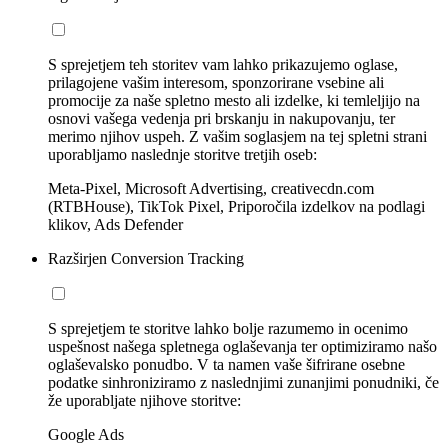
S sprejetjem teh storitev vam lahko prikazujemo oglase,
prilagojene vašim interesom, sponzorirane vsebine ali
promocije za naše spletno mesto ali izdelke, ki temleljijo na
osnovi vašega vedenja pri brskanju in nakupovanju, ter
merimo njihov uspeh. Z vašim soglasjem na tej spletni strani
uporabljamo naslednje storitve tretjih oseb:
Meta-Pixel, Microsoft Advertising, creativecdn.com
(RTBHouse), TikTok Pixel, Priporočila izdelkov na podlagi
klikov, Ads Defender
Razširjen Conversion Tracking
S sprejetjem te storitve lahko bolje razumemo in ocenimo
uspešnost našega spletnega oglaševanja ter optimiziramo našo
oglaševalsko ponudbo. V ta namen vaše šifrirane osebne
podatke sinhroniziramo z naslednjimi zunanjimi ponudniki, če
že uporabljate njihove storitve:
Google Ads