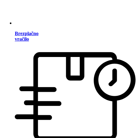
Brezplačno
vračilo