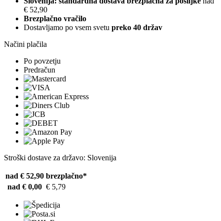
Slovenija: standardna dostava brezplačna za pošiljke
nad
€ 52,90
Brezplačno vračilo
Dostavljamo po vsem svetu
preko 40 držav
Načini plačila
Po povzetju
Predračun
Stroški dostave za državo: Slovenija
nad € 52,90
brezplačno*
nad € 0,00
€ 5,79