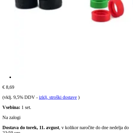
€ 8,69
(vklj. 9,5% DDV
-
izklj. stroški dostave
)
Vsebina:
1 set.
Na zalogi
Dostava do torek, 11. avgust
, v kolikor naročite do dne
nedelja do
23:59 ure
.