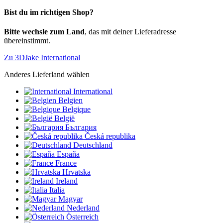
Bist du im richtigen Shop?
Bitte wechsle zum Land
, das mit deiner Lieferadresse
übereinstimmt.
Zu 3DJake International
Anderes Lieferland wählen
International
Belgien
Belgique
België
България
Česká republika
Deutschland
España
France
Hrvatska
Ireland
Italia
Magyar
Nederland
Österreich