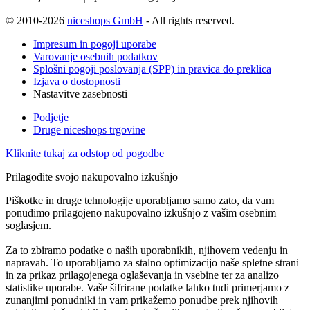
© 2010-2026
niceshops GmbH
- All rights reserved.
Impresum in pogoji uporabe
Varovanje osebnih podatkov
Splošni pogoji poslovanja (SPP) in pravica do preklica
Izjava o dostopnosti
Nastavitve zasebnosti
Podjetje
Druge niceshops trgovine
Kliknite tukaj za odstop od pogodbe
Prilagodite svojo nakupovalno izkušnjo
Piškotke in druge tehnologije uporabljamo samo zato, da vam
ponudimo prilagojeno nakupovalno izkušnjo z vašim osebnim
soglasjem.
Za to zbiramo podatke o naših uporabnikih, njihovem vedenju in
napravah. To uporabljamo za stalno optimizacijo naše spletne strani
in za prikaz prilagojenega oglaševanja in vsebine ter za analizo
statistike uporabe. Vaše šifrirane podatke lahko tudi primerjamo z
zunanjimi ponudniki in vam prikažemo ponudbe prek njihovih