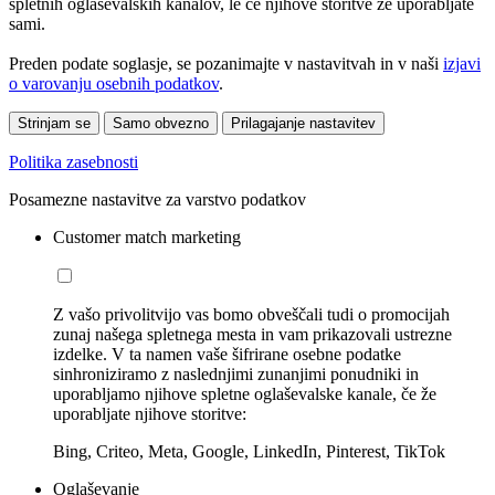
spletnih oglaševalskih kanalov, le če njihove storitve že uporabljate
sami.
Preden podate soglasje, se pozanimajte v nastavitvah in v naši
izjavi
o varovanju osebnih podatkov
.
Strinjam se
Samo obvezno
Prilagajanje nastavitev
Politika zasebnosti
Posamezne nastavitve za varstvo podatkov
Customer match marketing
Z vašo privolitvijo vas bomo obveščali tudi o promocijah
zunaj našega spletnega mesta in vam prikazovali ustrezne
izdelke. V ta namen vaše šifrirane osebne podatke
sinhroniziramo z naslednjimi zunanjimi ponudniki in
uporabljamo njihove spletne oglaševalske kanale, če že
uporabljate njihove storitve:
Bing, Criteo, Meta, Google, LinkedIn, Pinterest, TikTok
Oglaševanje