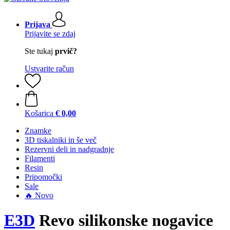
Prijava
Prijavite se zdaj
Ste tukaj
prvič?
Ustvarite račun
Košarica
€ 0,00
Znamke
3D tiskalniki in še več
Rezervni deli in nadgradnje
Filamenti
Resin
Pripomočki
Sale
🔥 Novo
E3D
Revo silikonske nogavice