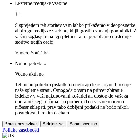
Eksterne medijske vsebine
S sprejetjem teh storitev vam lahko prikažemo videoposnetke
ali druge medijske vsebine, ki jih gostijo zunanji ponudniki. Z
vašim soglasjem na tej spletni strani uporabljamo naslednje
storitve tretjih oseb:
Vimeo, YouTube
Nujno potrebno
Vedno aktivno
Tehnično potrebni piškotki omogočajo le osnovne funkcije
naše spletne strani. Omogočajo vam na primer zbiranje
izdelkov v vaši nakupovalni košarici ali dostop do vašega
uporabniškega računa. To pomeni, da o vas ne moremo
ničesar sklepati, prav tako dobljeni podatki ne bodo nikoli
posredovani tretjim osebam.
Shrani nastavitve
Strinjam se
Samo obvezno
Politika zasebnosti