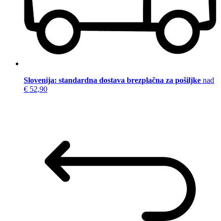
Slovenija: standardna dostava brezplačna za pošiljke
nad
€ 52,90