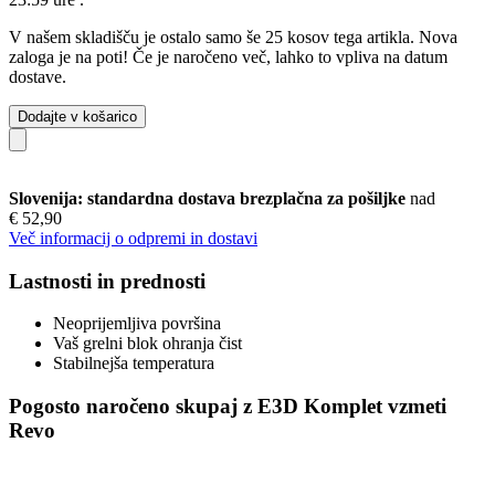
V našem skladišču je ostalo samo še 25 kosov tega artikla. Nova
zaloga je na poti! Če je naročeno več, lahko to vpliva na datum
dostave.
Dodajte v košarico
Slovenija: standardna dostava brezplačna za pošiljke
nad
€ 52,90
Več informacij o odpremi in dostavi
Lastnosti in prednosti
Neoprijemljiva površina
Vaš grelni blok ohranja čist
Stabilnejša temperatura
Pogosto naročeno skupaj z E3D Komplet vzmeti
Revo