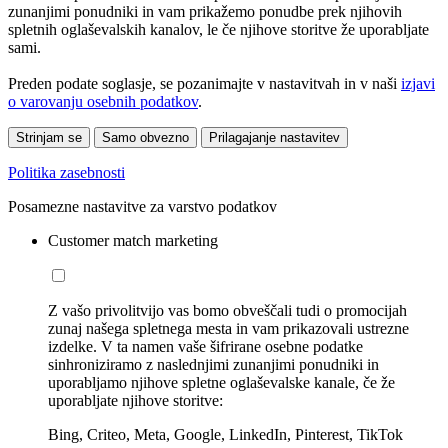
zunanjimi ponudniki in vam prikažemo ponudbe prek njihovih
spletnih oglaševalskih kanalov, le če njihove storitve že uporabljate
sami.
Preden podate soglasje, se pozanimajte v nastavitvah in v naši
izjavi
o varovanju osebnih podatkov
.
Strinjam se
Samo obvezno
Prilagajanje nastavitev
Politika zasebnosti
Posamezne nastavitve za varstvo podatkov
Customer match marketing
Z vašo privolitvijo vas bomo obveščali tudi o promocijah
zunaj našega spletnega mesta in vam prikazovali ustrezne
izdelke. V ta namen vaše šifrirane osebne podatke
sinhroniziramo z naslednjimi zunanjimi ponudniki in
uporabljamo njihove spletne oglaševalske kanale, če že
uporabljate njihove storitve:
Bing, Criteo, Meta, Google, LinkedIn, Pinterest, TikTok