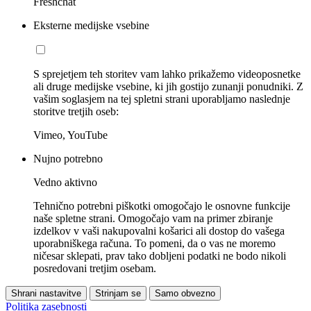
Freshchat
Eksterne medijske vsebine
S sprejetjem teh storitev vam lahko prikažemo videoposnetke
ali druge medijske vsebine, ki jih gostijo zunanji ponudniki. Z
vašim soglasjem na tej spletni strani uporabljamo naslednje
storitve tretjih oseb:
Vimeo, YouTube
Nujno potrebno
Vedno aktivno
Tehnično potrebni piškotki omogočajo le osnovne funkcije
naše spletne strani. Omogočajo vam na primer zbiranje
izdelkov v vaši nakupovalni košarici ali dostop do vašega
uporabniškega računa. To pomeni, da o vas ne moremo
ničesar sklepati, prav tako dobljeni podatki ne bodo nikoli
posredovani tretjim osebam.
Shrani nastavitve
Strinjam se
Samo obvezno
Politika zasebnosti