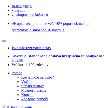
za navigacijo
k vsebini
v nakupovalno košarico
⚡️Kupite več, prihranite več: 10% popust ob nakupu
filamentov in smol nad 10 kosov!⚡️
Iskalnik rezervnih delov
Slovenija: standardna dostava brezplačna za pošiljke
nad
€ 52,90
Več kot 11.100 izdelkov
Pomoč
Kje je moje naročilo?
Vračilo
Stroški dostave
Možnosti plačila
Kontakt
Vse teme pomoči