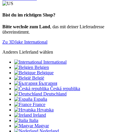
Bist du im richtigen Shop?
Bitte wechsle zum Land
, das mit deiner Lieferadresse
übereinstimmt.
Zu 3DJake International
Anderes Lieferland wählen
International
Belgien
Belgique
België
България
Česká republika
Deutschland
España
France
Hrvatska
Ireland
Italia
Magyar
Nederland