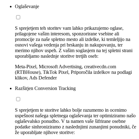
Oglaševanje
S sprejetjem teh storitev vam lahko prikazujemo oglase,
prilagojene vašim interesom, sponzorirane vsebine ali
promocije za naše spletno mesto ali izdelke, ki temleljijo na
osnovi vašega vedenja pri brskanju in nakupovanju, ter
merimo njihov uspeh. Z vašim soglasjem na tej spletni strani
uporabljamo naslednje storitve tretjih oseb:
Meta-Pixel, Microsoft Advertising, creativecdn.com
(RTBHouse), TikTok Pixel, Priporočila izdelkov na podlagi
klikov, Ads Defender
Razširjen Conversion Tracking
S sprejetjem te storitve lahko bolje razumemo in ocenimo
uspešnost našega spletnega oglaševanja ter optimiziramo našo
oglaševalsko ponudbo. V ta namen vaše šifrirane osebne
podatke sinhroniziramo z naslednjimi zunanjimi ponudniki, če
že uporabljate njihove storitve: