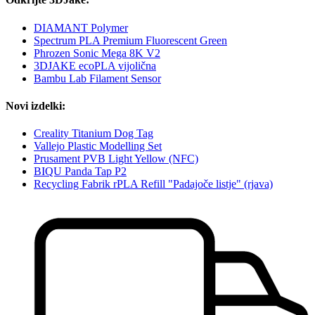
DIAMANT Polymer
Spectrum PLA Premium Fluorescent Green
Phrozen Sonic Mega 8K V2
3DJAKE ecoPLA vijolična
Bambu Lab Filament Sensor
Novi izdelki:
Creality Titanium Dog Tag
Vallejo Plastic Modelling Set
Prusament PVB Light Yellow (NFC)
BIQU Panda Tap P2
Recycling Fabrik rPLA Refill "Padajoče listje" (rjava)