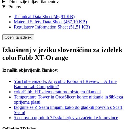
Dimenzije tuljav filamentov
Prenos
Technical Data Sheet
(46,91 KB)
Material Safety Data Sheet
(467,19 KB)
Regulatory Information Sheet
(51,51 KB)
Oceni ta izdelek
Izkušnenj v jeziku slovenščina za izdelek
colorFabb XT-Orange
Iz naših objavljenih člankov:
YouTube epizoda: Anycubic Kobra S1 Review – A True
Bambu Lab Competitor?
colorFabb_HT - temperaturno obstojen filament
Temperature Tower in OrcaSlicer: konec nitkanja in šibkega
oprijema plasti
Izognite se Z-Seam linijam: kako do gladkih površin s Scarf
Seam!
5 cenovno ugodnih 3D-skenerjev za začetnike in novince
Odkrijte 3DJake: