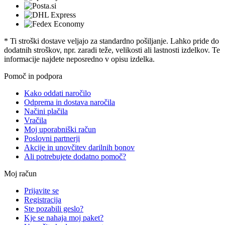
* Ti stroški dostave veljajo za standardno pošiljanje. Lahko pride do
dodatnih stroškov, npr. zaradi teže, velikosti ali lastnosti izdelkov. Te
informacije najdete neposredno v opisu izdelka.
Pomoč in podpora
Kako oddati naročilo
Odprema in dostava naročila
Načini plačila
Vračila
Moj uporabniški račun
Poslovni partnerji
Akcije in unovčitev darilnih bonov
Ali potrebujete dodatno pomoč?
Moj račun
Prijavite se
Registracija
Ste pozabili geslo?
Kje se nahaja moj paket?