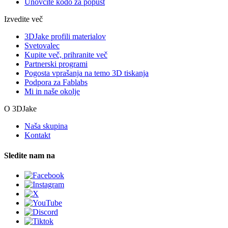
Unovčite kodo za popust
Izvedite več
3DJake profili materialov
Svetovalec
Kupite več, prihranite več
Partnerski programi
Pogosta vprašanja na temo 3D tiskanja
Podpora za Fablabs
Mi in naše okolje
O 3DJake
Naša skupina
Kontakt
Sledite nam na