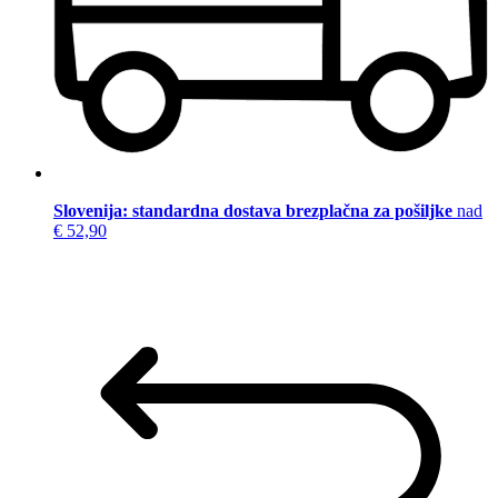
Slovenija: standardna dostava brezplačna za pošiljke
nad
€ 52,90