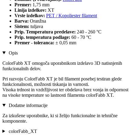
Premer:
1,75 mm
Linija izdelkov:
XT
Vrste izdelkov:
PET / Kopoliester filament
Barva:
Oranžna
Sistem:
tuljava
Prip. Temperatura predelave:
240 - 260 °C
Prip. temperatura podlage:
60 - 70 °C
Premer - toleranca:
± 0,05 mm
Opis
ColorFabb XT omogoča uporabnikom izdelavo 3D natisnjenih
funkcionalnih delov.
Pri razvoju ColorFabb XT je bil filament posebej testiran glede
funkcionalnosti, možnosti tiskanja in varnosti.
Visoka trdnost in vzdržljivost ter obdelava brez vonja in odpornost
na visoke temperature so lastnosti filamenta colorFabb XT.
Dodatne informacije
Za izkušene uporabnike, ki si želijo funkcionalne in tehnične
komponente.
colorFabb_XT