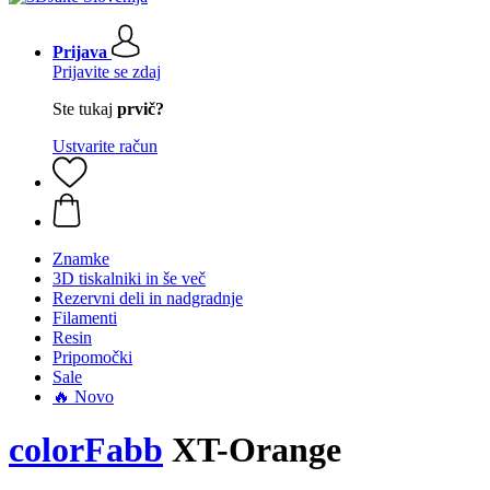
Prijava
Prijavite se zdaj
Ste tukaj
prvič?
Ustvarite račun
Znamke
3D tiskalniki in še več
Rezervni deli in nadgradnje
Filamenti
Resin
Pripomočki
Sale
🔥 Novo
colorFabb
XT-Orange