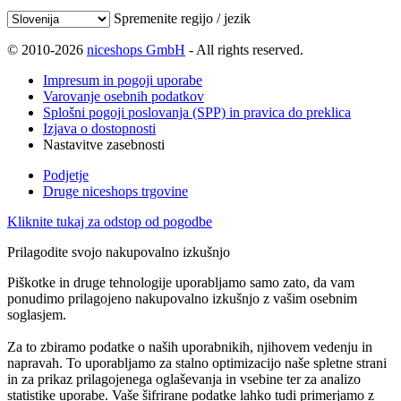
Spremenite regijo / jezik
© 2010-2026
niceshops GmbH
- All rights reserved.
Impresum in pogoji uporabe
Varovanje osebnih podatkov
Splošni pogoji poslovanja (SPP) in pravica do preklica
Izjava o dostopnosti
Nastavitve zasebnosti
Podjetje
Druge niceshops trgovine
Kliknite tukaj za odstop od pogodbe
Prilagodite svojo nakupovalno izkušnjo
Piškotke in druge tehnologije uporabljamo samo zato, da vam
ponudimo prilagojeno nakupovalno izkušnjo z vašim osebnim
soglasjem.
Za to zbiramo podatke o naših uporabnikih, njihovem vedenju in
napravah. To uporabljamo za stalno optimizacijo naše spletne strani
in za prikaz prilagojenega oglaševanja in vsebine ter za analizo
statistike uporabe. Vaše šifrirane podatke lahko tudi primerjamo z