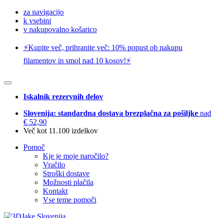
za navigacijo
k vsebini
v nakupovalno košarico
⚡️Kupite več, prihranite več: 10% popust ob nakupu
filamentov in smol nad 10 kosov!⚡️
Iskalnik rezervnih delov
Slovenija: standardna dostava brezplačna za pošiljke
nad
€ 52,90
Več kot 11.100 izdelkov
Pomoč
Kje je moje naročilo?
Vračilo
Stroški dostave
Možnosti plačila
Kontakt
Vse teme pomoči