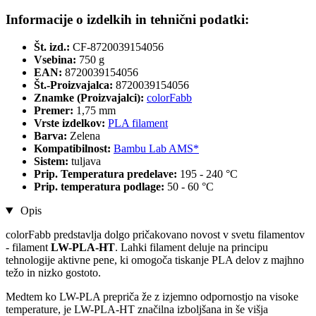
Informacije o izdelkih in tehnični podatki:
Št. izd.:
CF-8720039154056
Vsebina:
750 g
EAN:
8720039154056
Št.-Proizvajalca:
8720039154056
Znamke (Proizvajalci):
colorFabb
Premer:
1,75 mm
Vrste izdelkov:
PLA filament
Barva:
Zelena
Kompatibilnost:
Bambu Lab AMS*
Sistem:
tuljava
Prip. Temperatura predelave:
195 - 240 °C
Prip. temperatura podlage:
50 - 60 °C
Opis
colorFabb predstavlja dolgo pričakovano novost v svetu filamentov
- filament
LW-PLA-HT
. Lahki filament deluje na principu
tehnologije aktivne pene, ki omogoča tiskanje PLA delov z majhno
težo in nizko gostoto.
Medtem ko LW-PLA prepriča že z izjemno odpornostjo na visoke
temperature, je LW-PLA-HT značilna izboljšana in še višja