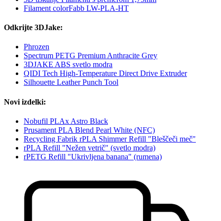
Filament colorFabb LW-PLA-HT
Odkrijte 3DJake:
Phrozen
Spectrum PETG Premium Anthracite Grey
3DJAKE ABS svetlo modra
QIDI Tech High-Temperature Direct Drive Extruder
Silhouette Leather Punch Tool
Novi izdelki:
Nobufil PLAx Astro Black
Prusament PLA Blend Pearl White (NFC)
Recycling Fabrik rPLA Shimmer Refill "Bleščeči meč"
rPLA Refill "Nežen vetrič" (svetlo modra)
rPETG Refill "Ukrivljena banana" (rumena)