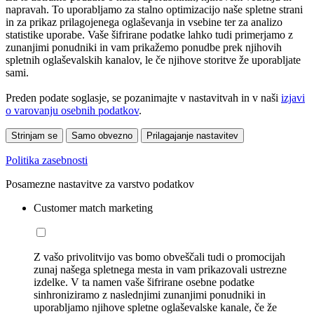
napravah. To uporabljamo za stalno optimizacijo naše spletne strani
in za prikaz prilagojenega oglaševanja in vsebine ter za analizo
statistike uporabe. Vaše šifrirane podatke lahko tudi primerjamo z
zunanjimi ponudniki in vam prikažemo ponudbe prek njihovih
spletnih oglaševalskih kanalov, le če njihove storitve že uporabljate
sami.
Preden podate soglasje, se pozanimajte v nastavitvah in v naši
izjavi
o varovanju osebnih podatkov
.
Strinjam se
Samo obvezno
Prilagajanje nastavitev
Politika zasebnosti
Posamezne nastavitve za varstvo podatkov
Customer match marketing
Z vašo privolitvijo vas bomo obveščali tudi o promocijah
zunaj našega spletnega mesta in vam prikazovali ustrezne
izdelke. V ta namen vaše šifrirane osebne podatke
sinhroniziramo z naslednjimi zunanjimi ponudniki in
uporabljamo njihove spletne oglaševalske kanale, če že