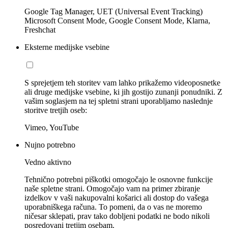
Google Tag Manager, UET (Universal Event Tracking)
Microsoft Consent Mode, Google Consent Mode, Klarna,
Freshchat
Eksterne medijske vsebine
S sprejetjem teh storitev vam lahko prikažemo videoposnetke
ali druge medijske vsebine, ki jih gostijo zunanji ponudniki. Z
vašim soglasjem na tej spletni strani uporabljamo naslednje
storitve tretjih oseb:
Vimeo, YouTube
Nujno potrebno
Vedno aktivno
Tehnično potrebni piškotki omogočajo le osnovne funkcije
naše spletne strani. Omogočajo vam na primer zbiranje
izdelkov v vaši nakupovalni košarici ali dostop do vašega
uporabniškega računa. To pomeni, da o vas ne moremo
ničesar sklepati, prav tako dobljeni podatki ne bodo nikoli
posredovani tretjim osebam.