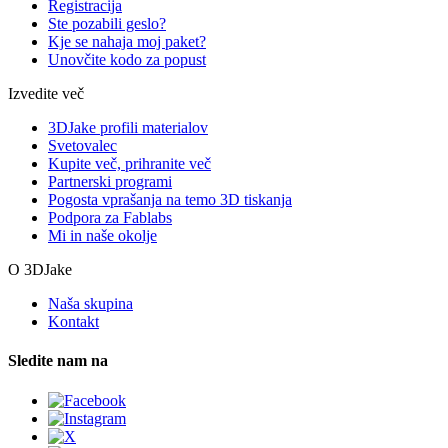
Registracija
Ste pozabili geslo?
Kje se nahaja moj paket?
Unovčite kodo za popust
Izvedite več
3DJake profili materialov
Svetovalec
Kupite več, prihranite več
Partnerski programi
Pogosta vprašanja na temo 3D tiskanja
Podpora za Fablabs
Mi in naše okolje
O 3DJake
Naša skupina
Kontakt
Sledite nam na