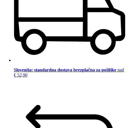
Slovenija: standardna dostava brezplačna za pošiljke
nad
€ 52,90