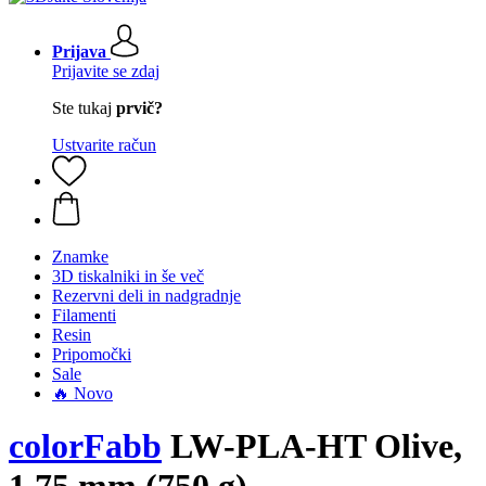
Prijava
Prijavite se zdaj
Ste tukaj
prvič?
Ustvarite račun
Znamke
3D tiskalniki in še več
Rezervni deli in nadgradnje
Filamenti
Resin
Pripomočki
Sale
🔥 Novo
colorFabb
LW-PLA-HT Olive,