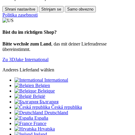
Shrani nastavitve
Strinjam se
Samo obvezno
Politika zasebnosti
Bist du im richtigen Shop?
Bitte wechsle zum Land
, das mit deiner Lieferadresse
übereinstimmt.
Zu 3DJake International
Anderes Lieferland wählen
International
Belgien
Belgique
België
България
Česká republika
Deutschland
España
France
Hrvatska
Ireland