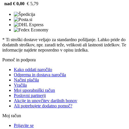
nad € 0,00
€ 5,79
* Ti stroški dostave veljajo za standardno pošiljanje. Lahko pride do
dodatnih stroškov, npr. zaradi teže, velikosti ali lastnosti izdelkov. Te
informacije najdete neposredno v opisu izdelka.
Pomoč in podpora
Kako oddati naročilo
Odprema in dostava naročila
Načini plačila
Vračila
Moj uporabniški račun
Poslovni partnerji
Akcije in unovčitev darilnih bonov
Ali potrebujete dodatno pomoč?
Moj račun
Prijavite se