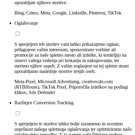
uporabljate njihove storitve:
Bing, Criteo, Meta, Google, LinkedIn, Pinterest, TikTok
Oglaševanje
S sprejetjem teh storitev vam lahko prikazujemo oglase,
prilagojene vašim interesom, sponzorirane vsebine ali
promocije za naše spletno mesto ali izdelke, ki temleljijo na
osnovi vašega vedenja pri brskanju in nakupovanju, ter
merimo njihov uspeh. Z vašim soglasjem na tej spletni strani
uporabljamo naslednje storitve tretjih oseb:
Meta-Pixel, Microsoft Advertising, creativecdn.com
(RTBHouse), TikTok Pixel, Priporočila izdelkov na podlagi
klikov, Ads Defender
Razširjen Conversion Tracking
S sprejetjem te storitve lahko bolje razumemo in ocenimo
uspešnost našega spletnega oglaševanja ter optimiziramo našo
oglaševalsko ponudbo. V ta namen vaše šifrirane osebne