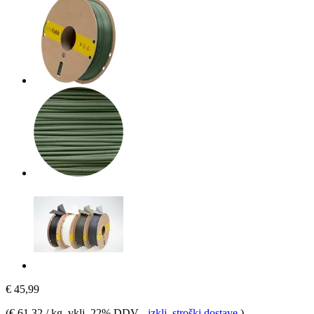
€ 45,99
(
€ 61,32 / kg
, vklj. 22% DDV
-
izklj. stroški dostave
)