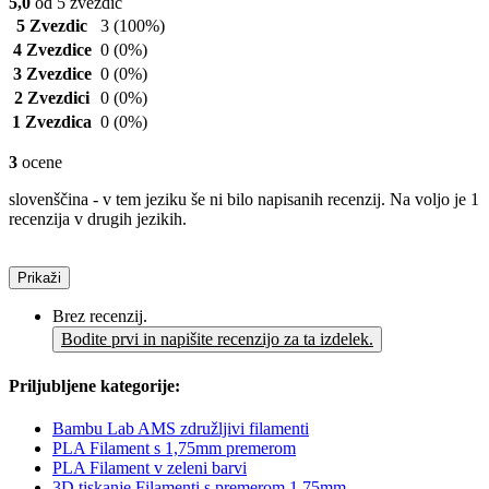
5,0
od 5 zvezdic
5 Zvezdic
3
(100%)
4 Zvezdice
0
(0%)
3 Zvezdice
0
(0%)
2 Zvezdici
0
(0%)
1 Zvezdica
0
(0%)
3
ocene
slovenščina - v tem jeziku še ni bilo napisanih recenzij. Na voljo je 1
recenzija v drugih jezikih.
Prikaži
Brez recenzij.
Bodite prvi in napišite recenzijo za ta izdelek.
Priljubljene kategorije:
Bambu Lab AMS združljivi filamenti
PLA Filament s 1,75mm premerom
PLA Filament v zeleni barvi
3D tiskanje Filamenti s premerom 1,75mm