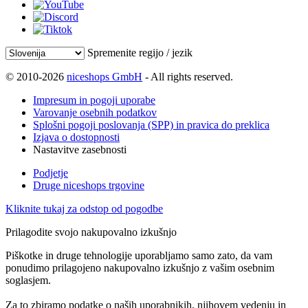
Spremenite regijo / jezik
© 2010-2026
niceshops GmbH
- All rights reserved.
Impresum in pogoji uporabe
Varovanje osebnih podatkov
Splošni pogoji poslovanja (SPP) in pravica do preklica
Izjava o dostopnosti
Nastavitve zasebnosti
Podjetje
Druge niceshops trgovine
Kliknite tukaj za odstop od pogodbe
Prilagodite svojo nakupovalno izkušnjo
Piškotke in druge tehnologije uporabljamo samo zato, da vam
ponudimo prilagojeno nakupovalno izkušnjo z vašim osebnim
soglasjem.
Za to zbiramo podatke o naših uporabnikih, njihovem vedenju in