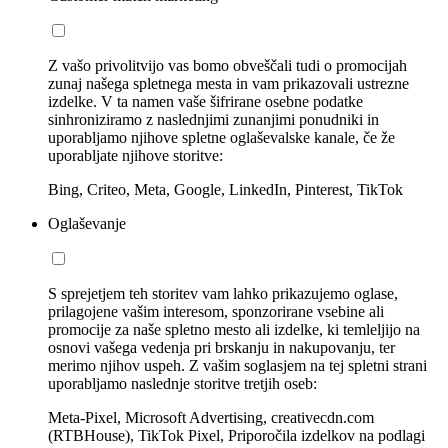
Z vašo privolitvijo vas bomo obveščali tudi o promocijah
zunaj našega spletnega mesta in vam prikazovali ustrezne
izdelke. V ta namen vaše šifrirane osebne podatke
sinhroniziramo z naslednjimi zunanjimi ponudniki in
uporabljamo njihove spletne oglaševalske kanale, če že
uporabljate njihove storitve:
Bing, Criteo, Meta, Google, LinkedIn, Pinterest, TikTok
Oglaševanje
S sprejetjem teh storitev vam lahko prikazujemo oglase,
prilagojene vašim interesom, sponzorirane vsebine ali
promocije za naše spletno mesto ali izdelke, ki temleljijo na
osnovi vašega vedenja pri brskanju in nakupovanju, ter
merimo njihov uspeh. Z vašim soglasjem na tej spletni strani
uporabljamo naslednje storitve tretjih oseb:
Meta-Pixel, Microsoft Advertising, creativecdn.com
(RTBHouse), TikTok Pixel, Priporočila izdelkov na podlagi