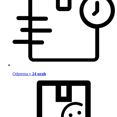
Odprema v
24 urah