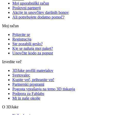
Moj uporabniški račun
Poslovni partnerji
Akcije in unovčitev darilnih bonov
Ali potrebujete dodatno pomoč?
Moj račun
Prijavite se
Registracija
Ste pozabili geslo?
Kje se nahaja moj paket?
Unovčite kodo za popust
Izvedite več
3DJake profili materialov
Svetovalec
Kupite več, prihranite več
Partnerski programi
Pogosta vprašanja na temo 3D tiskanja
Podpora za Fablabs
Mi in naše okolje
O 3DJake