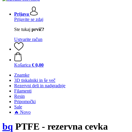
Prijava
Prijavite se zdaj
Ste tukaj
prvič?
Ustvarite račun
Košarica
€ 0,00
Znamke
3D tiskalniki in še več
Rezervni deli in nadgradnje
Filamenti
Resin
Pripomočki
Sale
🔥 Novo
bq
PTFE - rezervna cevka