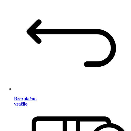
Brezplačno
vračilo