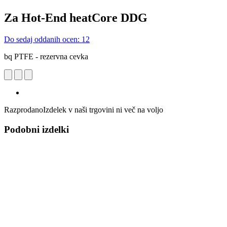
Za Hot-End heatCore DDG
Do sedaj oddanih ocen: 12
bq PTFE - rezervna cevka
Razprodano
Izdelek v naši trgovini ni več na voljo
Podobni izdelki