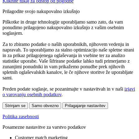
Kliknite tukaj za odstop od pogodbe
Prilagodite svojo nakupovalno izkušnjo
Piškotke in druge tehnologije uporabljamo samo zato, da vam
ponudimo prilagojeno nakupovalno izkušnjo z vašim osebnim
soglasjem.
Za to zbiramo podatke o naših uporabnikih, njihovem vedenju in
napravah. To uporabljamo za stalno optimizacijo naše spletne strani
in za prikaz prilagojenega oglaševanja in vsebine ter za analizo
statistike uporabe. Vaše šifrirane podatke lahko tudi primerjamo z
zunanjimi ponudniki in vam prikažemo ponudbe prek njihovih
spletnih oglaševalskih kanalov, le če njihove storitve že uporabljate
sami.
Preden podate soglasje, se pozanimajte v nastavitvah in v naši
izjavi
o varovanju osebnih podatkov
.
Strinjam se
Samo obvezno
Prilagajanje nastavitev
Politika zasebnosti
Posamezne nastavitve za varstvo podatkov
Customer match marketing