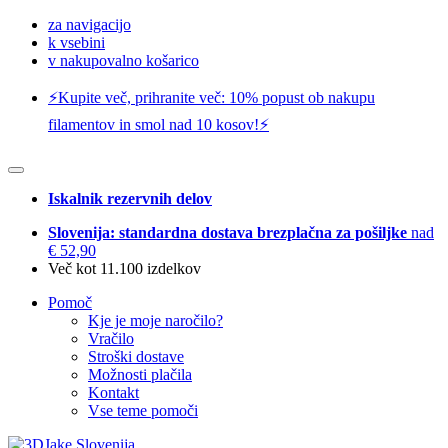
za navigacijo
k vsebini
v nakupovalno košarico
⚡️Kupite več, prihranite več: 10% popust ob nakupu
filamentov in smol nad 10 kosov!⚡️
Iskalnik rezervnih delov
Slovenija: standardna dostava brezplačna za pošiljke
nad
€ 52,90
Več kot 11.100 izdelkov
Pomoč
Kje je moje naročilo?
Vračilo
Stroški dostave
Možnosti plačila
Kontakt
Vse teme pomoči