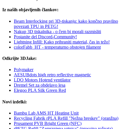
Iz naših objavljenih člankov:
Beam Interlocking pri 3D-tiskanju: kako končno pravilno
povezati TPU in PETG!
Nakup 3D tiskalnika - o čem bi morali razmisliti
Postanite del Discord-Community!
Lightning Infill: Kako prihraniti material, čas in težo!
colorFabb_HT - temperaturno obstojen filament
Odkrijte 3DJake:
Polymaker
AESUBdots high retro reflective magnetic
LDO Motors Hotend ventilator
Dremel Set za obdelavo lesa
Elegoo PLA Silk Green Red
Novi izdelki:
Bambu Lab AMS HT Heating Unit
Recycling Fabrik rPLA Refill "Nežna breskev" (oranžna)
Prusament PVB Bright Green (NFC)
rPETG Refill "Zamrznjena vrtnica" (prosojna rožnata)