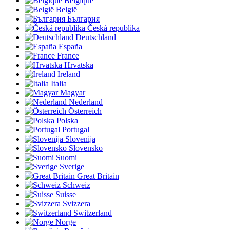
Belgique
België
България
Česká republika
Deutschland
España
France
Hrvatska
Ireland
Italia
Magyar
Nederland
Österreich
Polska
Portugal
Slovenija
Slovensko
Suomi
Sverige
Great Britain
Schweiz
Suisse
Svizzera
Switzerland
Norge