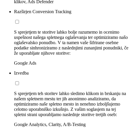
klikov, Ads Defender
Razširjen Conversion Tracking
S sprejetjem te storitve lahko bolje razumemo in ocenimo
uspešnost našega spletnega oglaševanja ter optimiziramo našo
oglaševalsko ponudbo. V ta namen vaše šifrirane osebne
podatke sinhroniziramo z naslednjimi zunanjimi ponudniki, če
že uporabljate njihove storitve:
Google Ads
Izvedba
S sprejetjem teh storitev lahko sledimo klikom in brskanju na
našem spletnem mestu ter jih anonimno analiziramo, da
optimiziramo naše spletno mesto in nenehno izboljšujemo
celotno uporabniško izkušnjo. Z vašim soglasjem na tej
spletni strani uporabljamo naslednje storitve tretjih oseb:
Google Analytics, Clarity, A/B-Testing