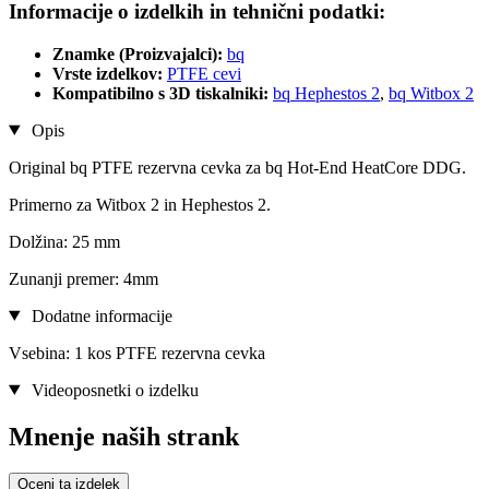
Informacije o izdelkih in tehnični podatki:
Znamke (Proizvajalci):
bq
Vrste izdelkov:
PTFE cevi
Kompatibilno s 3D tiskalniki:
bq Hephestos 2
,
bq Witbox 2
Opis
Original bq PTFE rezervna cevka za bq Hot-End HeatCore DDG.
Primerno za Witbox 2 in Hephestos 2.
Dolžina: 25 mm
Zunanji premer: 4mm
Dodatne informacije
Vsebina: 1 kos PTFE rezervna cevka
Videoposnetki o izdelku
Mnenje naših strank
Oceni ta izdelek