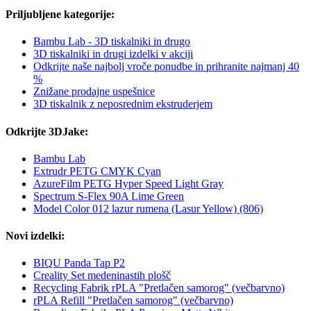
Priljubljene kategorije:
Bambu Lab - 3D tiskalniki in drugo
3D tiskalniki in drugi izdelki v akciji
Odkrijte naše najbolj vroče ponudbe in prihranite najmanj 40
%
Znižane prodajne uspešnice
3D tiskalnik z neposrednim ekstruderjem
Odkrijte 3DJake:
Bambu Lab
Extrudr PETG CMYK Cyan
AzureFilm PETG Hyper Speed Light Gray
Spectrum S-Flex 90A Lime Green
Model Color 012 lazur rumena (Lasur Yellow) (806)
Novi izdelki:
BIQU Panda Tap P2
Creality Set medeninastih plošč
Recycling Fabrik rPLA "Pretlačen samorog" (večbarvno)
rPLA Refill "Pretlačen samorog" (večbarvno)