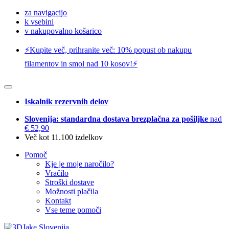
za navigacijo
k vsebini
v nakupovalno košarico
⚡️Kupite več, prihranite več: 10% popust ob nakupu
filamentov in smol nad 10 kosov!⚡️
Iskalnik rezervnih delov
Slovenija: standardna dostava brezplačna za pošiljke
nad
€ 52,90
Več kot 11.100 izdelkov
Pomoč
Kje je moje naročilo?
Vračilo
Stroški dostave
Možnosti plačila
Kontakt
Vse teme pomoči