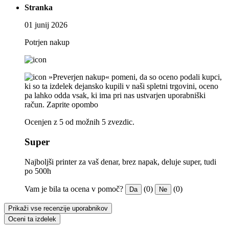
Stranka
01 junij 2026
Potrjen nakup
»Preverjen nakup« pomeni, da so oceno podali kupci,
ki so ta izdelek dejansko kupili v naši spletni trgovini, oceno
pa lahko odda vsak, ki ima pri nas ustvarjen uporabniški
račun.
Zaprite opombo
Ocenjen z 5 od možnih 5 zvezdic.
Super
Najboljši printer za vaš denar, brez napak, deluje super, tudi
po 500h
Vam je bila ta ocena v pomoč?
(0)
(0)
Da
Ne
Prikaži vse recenzije uporabnikov
Oceni ta izdelek