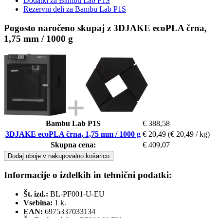
Dodatki za Bambu Lab P1S
Rezervni deli za Bambu Lab P1S
Pogosto naročeno skupaj z 3DJAKE ecoPLA črna,
1,75 mm / 1000 g
Bambu Lab P1S
€ 388,58
3DJAKE ecoPLA črna, 1,75 mm / 1000 g
€ 20,49
(€ 20,49 / kg)
Skupna cena:
€ 409,07
Dodaj oboje v nakupovalno košarico
Informacije o izdelkih in tehnični podatki:
Št. izd.:
BL-PF001-U-EU
Vsebina:
1 k.
EAN:
6975337033134