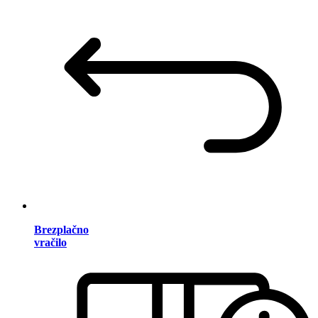
Brezplačno
vračilo