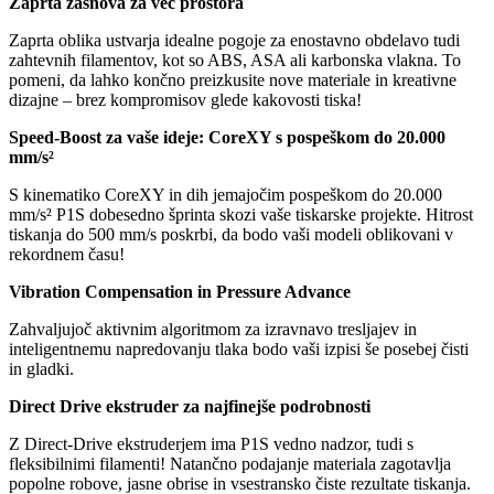
Zaprta zasnova za več prostora
Zaprta oblika ustvarja idealne pogoje za enostavno obdelavo tudi
zahtevnih filamentov, kot so ABS, ASA ali karbonska vlakna. To
pomeni, da lahko končno preizkusite nove materiale in kreativne
dizajne – brez kompromisov glede kakovosti tiska!
Speed-Boost za vaše ideje: CoreXY s pospeškom do 20.000
mm/s²
S kinematiko CoreXY in dih jemajočim pospeškom do 20.000
mm/s² P1S dobesedno šprinta skozi vaše tiskarske projekte. Hitrost
tiskanja do 500 mm/s poskrbi, da bodo vaši modeli oblikovani v
rekordnem času!
Vibration Compensation in Pressure Advance
Zahvaljujoč aktivnim algoritmom za izravnavo tresljajev in
inteligentnemu napredovanju tlaka bodo vaši izpisi še posebej čisti
in gladki.
Direct Drive ekstruder za najfinejše podrobnosti
Z Direct-Drive ekstruderjem ima P1S vedno nadzor, tudi s
fleksibilnimi filamenti! Natančno podajanje materiala zagotavlja
popolne robove, jasne obrise in vsestransko čiste rezultate tiskanja.