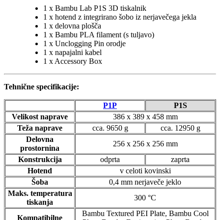
1 x Bambu Lab P1S 3D tiskalnik
1 x hotend z integrirano šobo iz nerjavečega jekla
1 x delovna plošča
1 x Bambu PLA filament (s tuljavo)
1 x Unclogging Pin orodje
1 x napajalni kabel
1 x Accessory Box
Tehnične specifikacije:
P1P
P1S
Velikost naprave
386 x 389 x 458 mm
Teža naprave
cca. 9650 g
cca. 12950 g
Delovna
256 x 256 x 256 mm
prostornina
Konstrukcija
odprta
zaprta
Hotend
v celoti kovinski
Šoba
0,4 mm nerjaveče jeklo
Maks. temperatura
300 °C
tiskanja
Bambu Textured PEI Plate, Bambu Cool
Kompatibilne