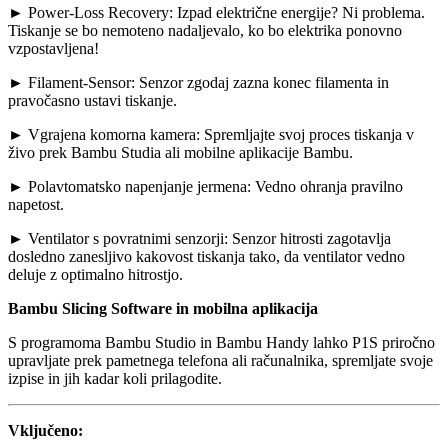
► Power-Loss Recovery: Izpad električne energije? Ni problema.
Tiskanje se bo nemoteno nadaljevalo, ko bo elektrika ponovno
vzpostavljena!
► Filament-Sensor: Senzor zgodaj zazna konec filamenta in
pravočasno ustavi tiskanje.
► Vgrajena komorna kamera: Spremljajte svoj proces tiskanja v
živo prek Bambu Studia ali mobilne aplikacije Bambu.
► Polavtomatsko napenjanje jermena: Vedno ohranja pravilno
napetost.
► Ventilator s povratnimi senzorji: Senzor hitrosti zagotavlja
dosledno zanesljivo kakovost tiskanja tako, da ventilator vedno
deluje z optimalno hitrostjo.
Bambu Slicing Software
in mobilna aplikacija
S programoma Bambu Studio in Bambu Handy lahko P1S priročno
upravljate prek pametnega telefona ali računalnika, spremljate svoje
izpise in jih kadar koli prilagodite.
Vključeno: