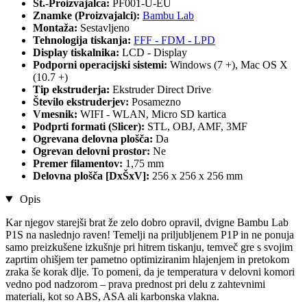
Št.-Proizvajalca:
PF001-U-EU
Znamke (Proizvajalci):
Bambu Lab
Montaža:
Sestavljeno
Tehnologija tiskanja:
FFF - FDM - LPD
Display tiskalnika:
LCD - Display
Podporni operacijski sistemi:
Windows (7 +), Mac OS X
(10.7 +)
Tip ekstruderja:
Ekstruder Direct Drive
Število ekstruderjev:
Posamezno
Vmesnik:
WIFI - WLAN, Micro SD kartica
Podprti formati (Slicer):
STL, OBJ, AMF, 3MF
Ogrevana delovna plošča:
Da
Ogrevan delovni prostor:
Ne
Premer filamentov:
1,75 mm
Delovna plošča [DxŠxV]:
256 x 256 x 256 mm
Opis
Kar njegov starejši brat že zelo dobro opravil, dvigne Bambu Lab
P1S na naslednjo raven! Temelji na priljubljenem P1P in ne ponuja
samo preizkušene izkušnje pri hitrem tiskanju, temveč gre s svojim
zaprtim ohišjem ter pametno optimiziranim hlajenjem in pretokom
zraka še korak dlje. To pomeni, da je temperatura v delovni komori
vedno pod nadzorom – prava prednost pri delu z zahtevnimi
materiali, kot so ABS, ASA ali karbonska vlakna.