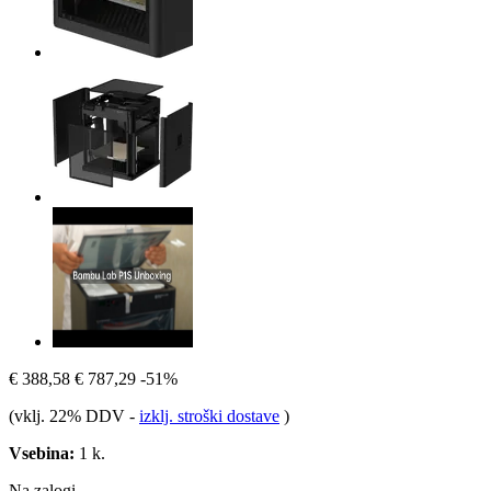
€ 388,58
€ 787,29
-51%
(vklj. 22% DDV
-
izklj. stroški dostave
)
Vsebina:
1 k.
Na zalogi