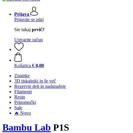
Prijava
Prijavite se zdaj
Ste tukaj
prvič?
Ustvarite račun
Košarica
€ 0,00
Znamke
3D tiskalniki in še več
Rezervni deli in nadgradnje
Filamenti
Resin
Pripomočki
Sale
🔥 Novo
Bambu Lab
P1S