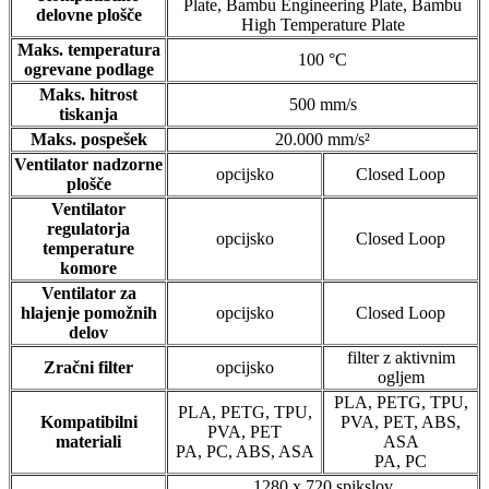
Plate, Bambu Engineering Plate, Bambu
delovne plošče
High Temperature Plate
Maks. temperatura
100 °C
ogrevane podlage
Maks. hitrost
500 mm/s
tiskanja
Maks. pospešek
20.000 mm/s²
Ventilator nadzorne
opcijsko
Closed Loop
plošče
Ventilator
regulatorja
opcijsko
Closed Loop
temperature
komore
Ventilator za
hlajenje pomožnih
opcijsko
Closed Loop
delov
filter z aktivnim
Zračni filter
opcijsko
ogljem
PLA, PETG, TPU,
PLA, PETG, TPU,
Kompatibilni
PVA, PET, ABS,
PVA, PET
materiali
ASA
PA, PC, ABS, ASA
PA, PC
1280 x 720 spikslov