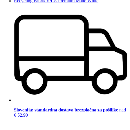
Recycling Fabrik rPLA Premium Matte White
Slovenija: standardna dostava brezplačna za pošiljke
nad
€ 52,90