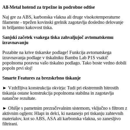
All-Metal hotend
za trpežne in podrobne odtise
Naj gre za ABS, karbonska vlakna ali druge visokotemperaturne
filamente - trpežen kovinski grelnik zagotavlja dosledno delovanje
in briljantno kakovost tiska.
Sanjski začetek vsakega tiska zahvaljujoč avtomatskemu
izravnavanju
Pozabite na krive tiskarske podlage! Funkcija avtomatskega
izravnavanja podlage v tiskalniku Bambu Lab P1S vsakič
popolnoma poravna vašo tiskalno podlago. Tako boste vedno dobili
popoln prvi sloj!
Smarte Features
za brezskrbno tiskanje
► Vzdržljiva konstrukcija okvirja: Tudi pri ekstremnih hitrostih
tiskanja ostane konstrukcija popolnoma stabilna in zagotavlja
natančne rezultate.
► Ohišje s pametnim prezračevalnim sistemom, vključno s filtrom z
aktivnim ogljem: Hlapi in delci, ki nastanejo pri tiskanju zahtevnih
materialov, kot so ABS, ASA ali karbonska vlakna, so zanesljivo
filtrirani.