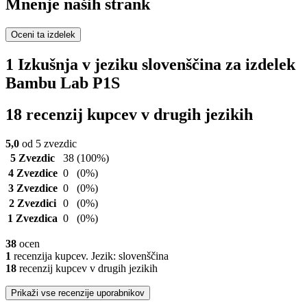
Mnenje naših strank
Oceni ta izdelek
1 Izkušnja v jeziku slovenščina za izdelek
Bambu Lab P1S
18 recenzij kupcev v drugih jezikih
5,0
od 5 zvezdic
5 Zvezdic
38
(100%)
4 Zvezdice
0
(0%)
3 Zvezdice
0
(0%)
2 Zvezdici
0
(0%)
1 Zvezdica
0
(0%)
38
ocen
1
recenzija kupcev. Jezik: slovenščina
18
recenzij kupcev v drugih jezikih
Prikaži vse recenzije uporabnikov