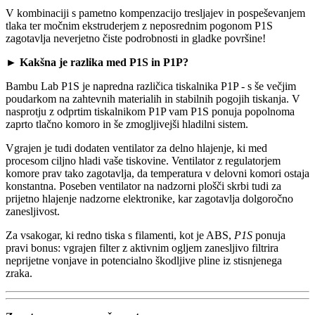
V kombinaciji s pametno kompenzacijo tresljajev in pospeševanjem
tlaka ter močnim ekstruderjem z neposrednim pogonom P1S
zagotavlja neverjetno čiste podrobnosti in gladke površine!
►
Kakšna je razlika med P1S in P1P?
Bambu Lab P1S je napredna različica tiskalnika P1P - s še večjim
poudarkom na zahtevnih materialih in stabilnih pogojih tiskanja. V
nasprotju z odprtim tiskalnikom P1P vam P1S ponuja popolnoma
zaprto tlačno komoro in še zmogljivejši hladilni sistem.
Vgrajen je tudi dodaten ventilator za delno hlajenje, ki med
procesom ciljno hladi vaše tiskovine. Ventilator z regulatorjem
komore prav tako zagotavlja, da temperatura v delovni komori ostaja
konstantna. Poseben ventilator na nadzorni plošči skrbi tudi za
prijetno hlajenje nadzorne elektronike, kar zagotavlja dolgoročno
zanesljivost.
Za vsakogar, ki redno tiska s filamenti, kot je ABS,
P1S
ponuja
pravi bonus: vgrajen filter z aktivnim ogljem zanesljivo filtrira
neprijetne vonjave in potencialno škodljive pline iz stisnjenega
zraka.