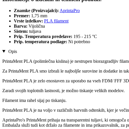
Znamke (Proizvajalci):
AprintaPro
Premer:
1,75 mm
Vrste izdelkov:
PLA filament
Barva:
Vijolična
Sistem:
tuljava
Prip. Temperatura predelave:
195 - 215 °C
Prip. temperatura podlage:
Ni potrebno
Opis
PrintaMent PLA (polimlečna kislina) je nestrupen biorazgradljiv fila
Za PrintaMent PLA smo izbrali le najboljše surovine in dodatke in tako
PrintaMent PLA je zelo enostaven za uporabo na vseh FDM/ FFF 3D t
Zaradi svojih toplotnih lastnosti, je možno tiskanje velikih modelov.
Filament ima rahel sijaj po tiskanju.
PrintaMent PLA je na voljo v različnih barvnih odtenkih, kjer je več
AprintaPro's PrintaMent prihaja na transparentni tuljavi, ki omogoča o
Embalaža služi tudi kot držalo za filamente in ima prikazovalnik, za p