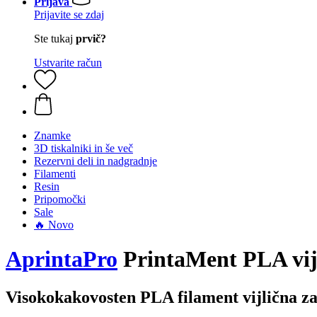
Prijava
Prijavite se zdaj
Ste tukaj
prvič?
Ustvarite račun
Znamke
3D tiskalniki in še več
Rezervni deli in nadgradnje
Filamenti
Resin
Pripomočki
Sale
🔥 Novo
AprintaPro
PrintaMent PLA vij
Visokokakovosten PLA filament vijlična z