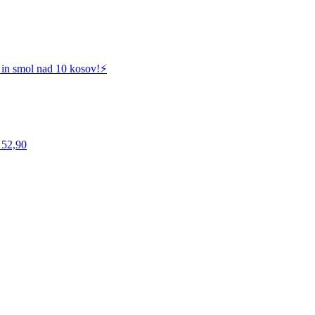
 in smol nad 10 kosov!⚡️
 52,90