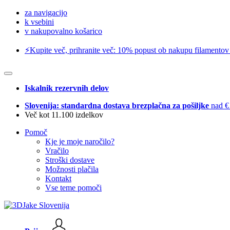
za navigacijo
k vsebini
v nakupovalno košarico
⚡️Kupite več, prihranite več: 10% popust ob nakupu filamentov
Iskalnik rezervnih delov
Slovenija: standardna dostava brezplačna za pošiljke
nad €
Več kot 11.100 izdelkov
Pomoč
Kje je moje naročilo?
Vračilo
Stroški dostave
Možnosti plačila
Kontakt
Vse teme pomoči