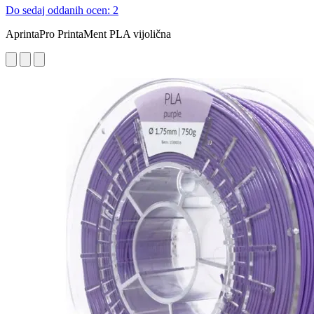
Do sedaj oddanih ocen: 2
AprintaPro PrintaMent PLA vijolična