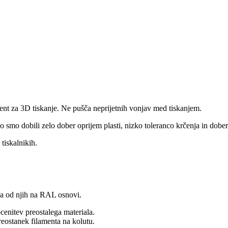
ment za 3D tiskanje. Ne pušča neprijetnih vonjav med tiskanjem.
 smo dobili zelo dober oprijem plasti, nizko toleranco krčenja in dober
iskalnikih.
ina od njih na RAL osnovi.
cenitev preostalega materiala.
reostanek filamenta na kolutu.