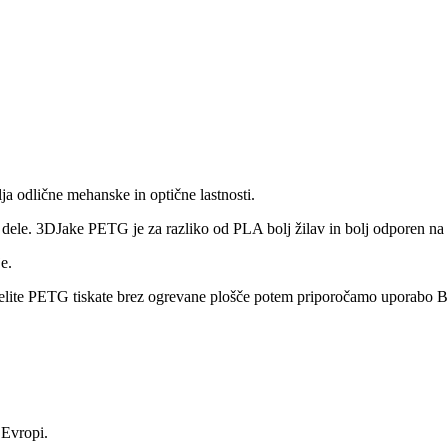
a odlične mehanske in optične lastnosti.
 dele. 3DJake PETG je za razliko od PLA bolj žilav in bolj odporen na 
e.
želite PETG tiskate brez ogrevane plošče potem priporočamo uporabo Bl
 Evropi.