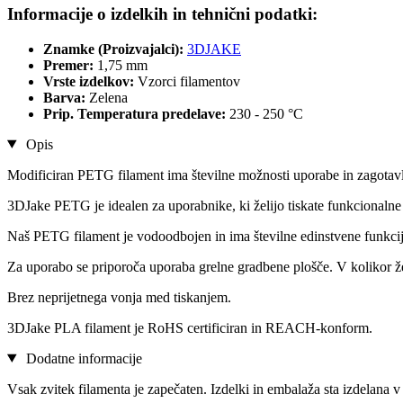
Informacije o izdelkih in tehnični podatki:
Znamke (Proizvajalci):
3DJAKE
Premer:
1,75 mm
Vrste izdelkov:
Vzorci filamentov
Barva:
Zelena
Prip. Temperatura predelave:
230 - 250 °C
Opis
Modificiran PETG filament ima številne možnosti uporabe in zagotavlj
3DJake PETG je idealen za uporabnike, ki želijo tiskate funkcionalne
Naš PETG filament je vodoodbojen in ima številne edinstvene funkcij
Za uporabo se priporoča uporaba grelne gradbene plošče. V kolikor 
Brez neprijetnega vonja med tiskanjem.
3DJake PLA filament je RoHS certificiran in REACH-konform.
Dodatne informacije
Vsak zvitek filamenta je zapečaten. Izdelki in embalaža sta izdelana v