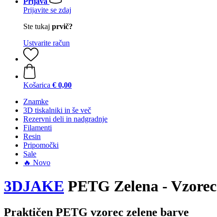
Prijava
Prijavite se zdaj
Ste tukaj
prvič?
Ustvarite račun
Košarica
€ 0,00
Znamke
3D tiskalniki in še več
Rezervni deli in nadgradnje
Filamenti
Resin
Pripomočki
Sale
🔥 Novo
3DJAKE
PETG Zelena - Vzorec
Praktičen PETG vzorec zelene barve