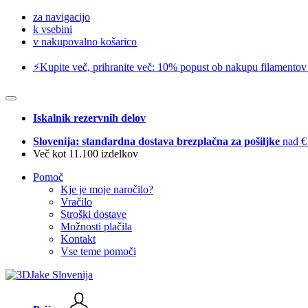
za navigacijo
k vsebini
v nakupovalno košarico
⚡️Kupite več, prihranite več: 10% popust ob nakupu filamentov
Iskalnik rezervnih delov
Slovenija: standardna dostava brezplačna za pošiljke
nad €
Več kot 11.100 izdelkov
Pomoč
Kje je moje naročilo?
Vračilo
Stroški dostave
Možnosti plačila
Kontakt
Vse teme pomoči