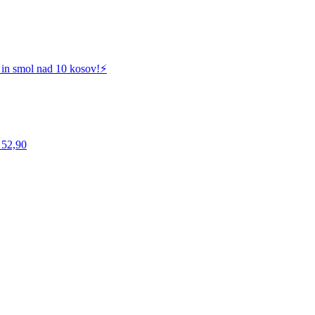
 in smol nad 10 kosov!⚡️
 52,90