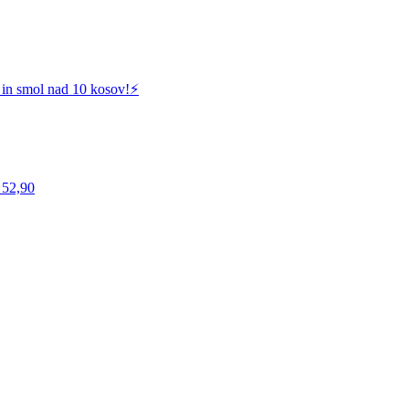
 in smol nad 10 kosov!⚡️
 52,90