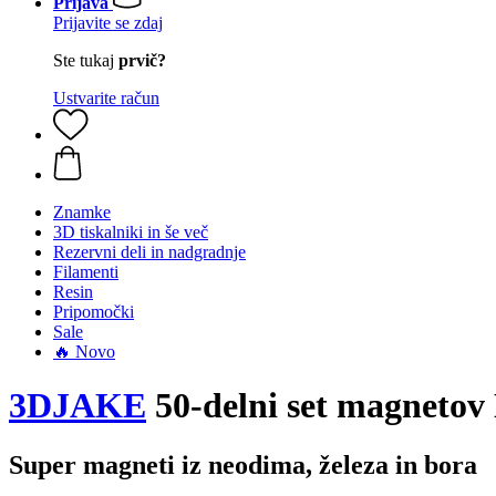
Prijava
Prijavite se zdaj
Ste tukaj
prvič?
Ustvarite račun
Znamke
3D tiskalniki in še več
Rezervni deli in nadgradnje
Filamenti
Resin
Pripomočki
Sale
🔥 Novo
3DJAKE
50-delni set magnetov
Super magneti iz neodima, železa in bora