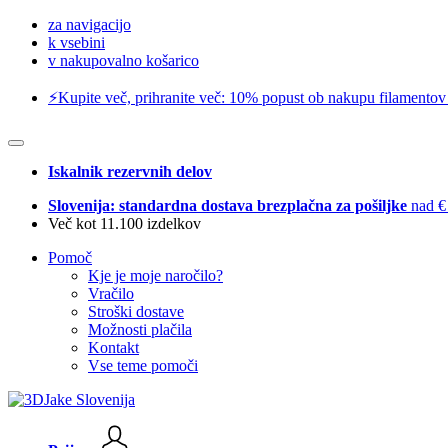
za navigacijo
k vsebini
v nakupovalno košarico
⚡️Kupite več, prihranite več: 10% popust ob nakupu filamentov
Iskalnik rezervnih delov
Slovenija: standardna dostava brezplačna za pošiljke
nad €
Več kot 11.100 izdelkov
Pomoč
Kje je moje naročilo?
Vračilo
Stroški dostave
Možnosti plačila
Kontakt
Vse teme pomoči